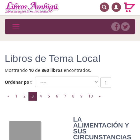
BUSCAR
MENÚ PRINCIPAL
Libros
Toggle
navigation
Novedades
Notícias
Libros de Tema Local
MATERIAS
Mostrando
10
de
860 libros
encontrados.
Arte
Ordenar por:
↑
Astrología. Ocultismo
(current)
«
1
2
3
4
5
6
7
8
9
10
»
Autoayuda. Conocimiento personal
Autoayuda. Crecimiento personal
LA
ALIMENTACIÓN Y
Biografía
SUS
CIRCUNSTANCIAS