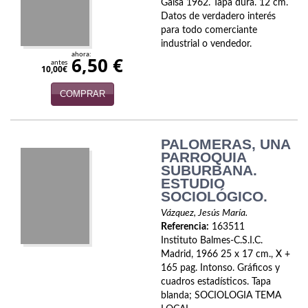
Naturaleza
Gaisa 1962. Tapa dura. 12 cm.
Datos de verdadero interés
Novela Extranjera
para todo comerciante
industrial o vendedor.
ahora:
6,50 €
Novela fantástica
antes
10,00€
Novela histórica
COMPRAR
Novela negra
PALOMERAS, UNA
Novela romántica
PARROQUIA
SUBURBANA.
Otros idiomas
ESTUDIO
SOCIOLÓGICO.
Papás, Mamás, bebés...
Vázquez, Jesús María.
Referencia:
163511
Papás, Mamás, Bebés...
Instituto Balmes-C.S.I.C.
Madrid, 1966 25 x 17 cm., X +
Papás, Mamás, Bebés…
165 pag. Intonso. Gráficos y
cuadros estadísticos. Tapa
Poesía
blanda; SOCIOLOGIA TEMA