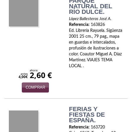
PARQUE
NATURAL DEL
Infantil y juvenil. Nuevo!!
RÍO DULCE.
López Ballesteros José A.
Infantil y juvenil. Nuevo!!!
Referencia:
163826
Ed. Librería Rayuela. Sigüenza
Informática
2001 25 cm., 79 pag., mapa
en guardas e intercalados,
Literatura fantástica
profusión de ilustraciones a
color. Coautor Miguel A. Díaz
Literatura hispanoamericana
Martínez. VIAJES TEMA
LOCAL .
Local
ahora:
2,60 €
antes
4,00€
Mafia y espionaje
COMPRAR
Matemáticas
Medicina
FERIAS Y
FIESTAS DE
ESPAÑA.
Música
Referencia:
163720