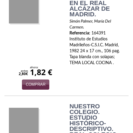
Biografías
EN EL REAL
ALCÁZAR DE
Ciencia ficción
MADRID.
Simón Palmer, María Del
Cine
Carmen.
Referencia:
164391
Cocina
Instituto de Estudios
Madrileños-C.S.I.C. Madrid,
Cómic
1982 24 x 17 cm., 106 pag.
Tapa blanda con solapas;
Cuentos y relatos
TEMA LOCAL COCINA .
ahora:
1,82 €
antes
2,80€
Deportes
COMPRAR
Derecho
Discos deVinilo. LP
NUESTRO
COLEGIO.
Divulgación científica
ESTUDIO
HISTÓRICO-
DVD
DESCRIPTIVO.