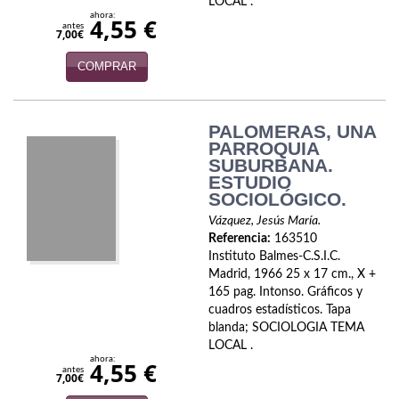
LOCAL .
Política
ahora:
4,55 €
antes
7,00€
Psicología. Educación
COMPRAR
Religión
Revistas
PALOMERAS, UNA
PARROQUIA
SUBURBANA.
Segunda Guerra Mundial
ESTUDIO
SOCIOLÓGICO.
Sobre Madrid
Vázquez, Jesús María.
Teatro
Referencia:
163510
Instituto Balmes-C.S.I.C.
Madrid, 1966 25 x 17 cm., X +
Tema Local
165 pag. Intonso. Gráficos y
cuadros estadísticos. Tapa
Terror
blanda; SOCIOLOGIA TEMA
LOCAL .
Terrorismo
ahora:
4,55 €
antes
7,00€
Varios