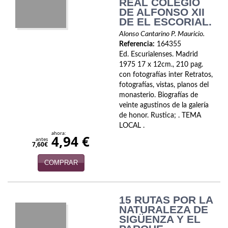
REAL COLEGIO
Economía
DE ALFONSO XII
DE EL ESCORIAL.
Enciclopedias
Alonso Cantarino P. Mauricio.
Referencia:
164355
Ensayo
Ed. Escurialenses. Madrid
1975 17 x 12cm., 210 pag.
Ensayo literario
con fotografías inter Retratos,
fotografías, vistas, planos del
Filosofía
monasterio. Biografías de
veinte agustinos de la galería
Física y Química
de honor. Rustica; . TEMA
LOCAL .
ahora:
Física y química
4,94 €
antes
7,60€
Guerra Civil Española
COMPRAR
Historia
15 RUTAS POR LA
historia
NATURALEZA DE
SIGÜENZA Y EL
Infantil y juvenil