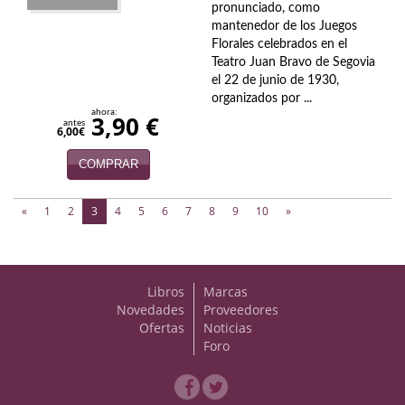
pronunciado, como
mantenedor de los Juegos
Florales celebrados en el
Teatro Juan Bravo de Segovia
el 22 de junio de 1930,
organizados por ...
ahora:
3,90 €
antes
6,00€
COMPRAR
(current)
«
1
2
3
4
5
6
7
8
9
10
»
Libros
Marcas
Novedades
Proveedores
Ofertas
Noticias
Foro