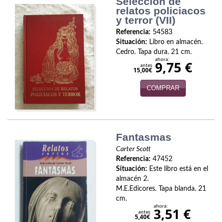
Selección de
Naturaleza
relatos policiacos
y terror (VII)
Novela Extranjera
Referencia:
54583
Situación:
Libro en almacén.
Novela fantástica
Cedro. Tapa dura. 21 cm.
ahora:
9,75 €
Novela histórica
antes
15,00€
Novela negra
COMPRAR
Novela romántica
Otros idiomas
Fantasmas
Papás, Mamás, bebés...
Carter Scott
Referencia:
47452
Papás, Mamás, Bebés...
Situación:
Este libro está en el
almacén 2.
Papás, Mamás, Bebés…
M.E.Edicores. Tapa blanda. 21
cm.
ahora:
3,51 €
Poesía
antes
5,40€