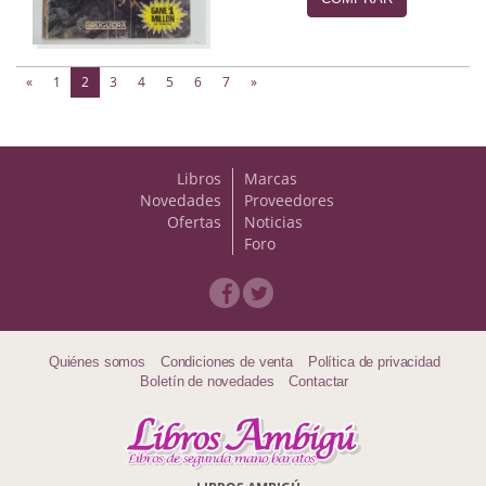
(current)
«
1
2
3
4
5
6
7
»
Libros
Marcas
Novedades
Proveedores
Ofertas
Noticias
Foro
Quiénes somos
Condiciones de venta
Política de privacidad
Boletín de novedades
Contactar