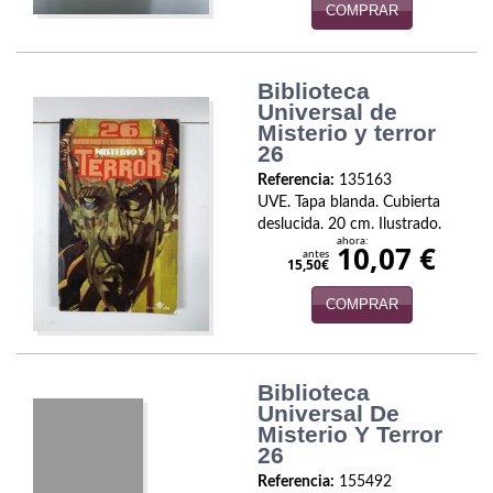
COMPRAR
Economía
Enciclopedias
Biblioteca
Universal de
Ensayo
Misterio y terror
26
Ensayo literario
Referencia:
135163
Filosofía
UVE. Tapa blanda. Cubierta
deslucida. 20 cm. Ilustrado.
ahora:
10,07 €
Física y Química
antes
15,50€
Física y química
COMPRAR
Guerra Civil Española
Historia
Biblioteca
Universal De
Misterio Y Terror
historia
26
Infantil y juvenil
Referencia:
155492