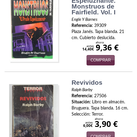
Espeluznante.
Monstruos de
Viajes
Fairfield. Vol. I
Engle Y Barnes
Viajesç
Referencia:
39309
Plaza Janés. Tapa blanda. 21
cm. Cubierto deslucida.
ahora:
9,36 €
antes
14,40€
COMPRAR
Revividos
Ralph Barby
Referencia:
27506
Situación:
Libro en almacén.
Bruguera. Tapa blanda. 16 cm.
Selección: Terror.
ahora:
3,90 €
antes
6,00€
COMPRAR