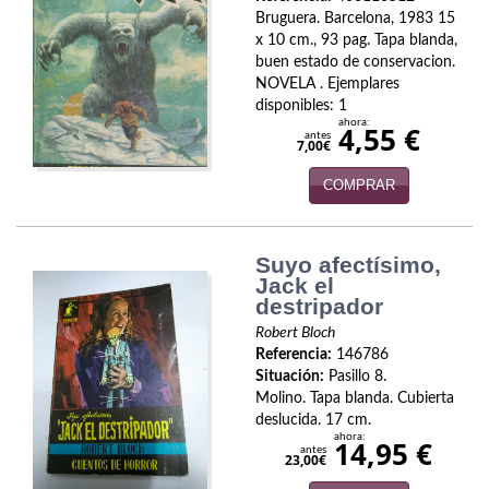
Biografías
Bruguera. Barcelona, 1983 15
x 10 cm., 93 pag. Tapa blanda,
Ciencia ficción
buen estado de conservacion.
NOVELA . Ejemplares
Cine
disponibles: 1
ahora:
4,55 €
antes
Cocina
7,00€
Cómic
COMPRAR
Cuentos y relatos
Suyo afectísimo,
Deportes
Jack el
destripador
Derecho
Robert Bloch
Referencia:
146786
Discos deVinilo. LP
Situación:
Pasillo 8.
Molino. Tapa blanda. Cubierta
Divulgación científica
deslucida. 17 cm.
ahora:
14,95 €
antes
23,00€
DVD