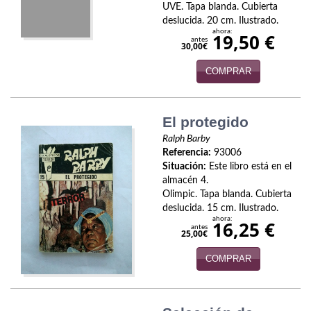
UVE. Tapa blanda. Cubierta
Infantil y juvenil. Nuevo!!
deslucida. 20 cm. Ilustrado.
ahora:
19,50 €
antes
30,00€
Infantil y juvenil. Nuevo!!!
COMPRAR
Informática
Literatura fantástica
El protegido
Literatura hispanoamericana
Ralph Barby
Referencia:
93006
Local
Situación:
Este libro está en el
almacén 4.
Olimpic. Tapa blanda. Cubierta
Mafia y espionaje
deslucida. 15 cm. Ilustrado.
ahora:
16,25 €
Matemáticas
antes
25,00€
Medicina
COMPRAR
Música