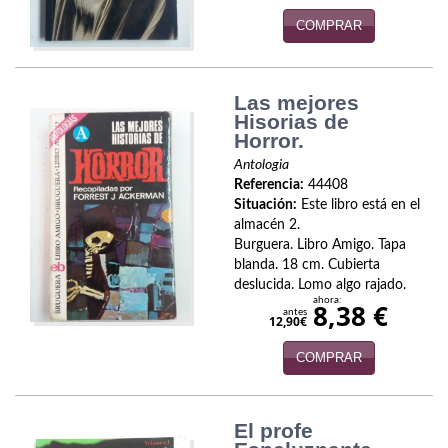
Política
COMPRAR
Psicología. Educación
Las mejores
Religión
Hisorias de
Horror.
Revistas
Antologia
Segunda Guerra Mundial
Referencia:
44408
Situación:
Este libro está en el
Sobre Madrid
almacén 2.
Burguera. Libro Amigo. Tapa
blanda. 18 cm. Cubierta
Teatro
deslucida. Lomo algo rajado.
ahora:
8,38 €
Tema Local
antes
12,90€
Terror
COMPRAR
Terrorismo
El profe
Varios