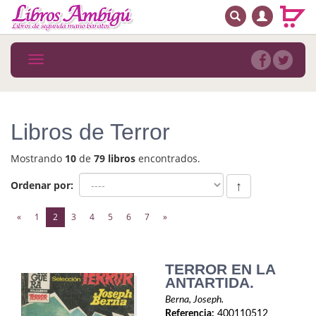
BUSCAR
MENÚ PRINCIPAL
Libros
Toggle
navigation
Novedades
Notícias
Libros de Terror
MATERIAS
Mostrando
10
de
79 libros
encontrados.
Arte
Ordenar por:
↑
Astrología. Ocultismo
(current)
«
1
2
3
4
5
6
7
»
Autoayuda. Conocimiento personal
Autoayuda. Crecimiento personal
TERROR EN LA
ANTARTIDA.
Biografía
Berna, Joseph.
Referencia:
400110512