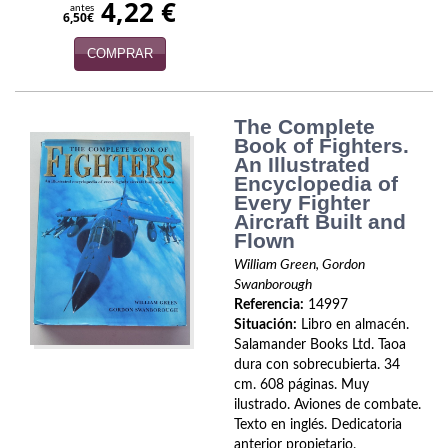
4,22 €
antes
Economía
6,50€
COMPRAR
Enciclopedias
Ensayo
The Complete
Ensayo literario
Book of Fighters.
An Illustrated
Encyclopedia of
Filosofía
Every Fighter
Aircraft Built and
Física y Química
Flown
William Green, Gordon
Física y química
Swanborough
Referencia:
14997
Guerra Civil Española
Situación:
Libro en almacén.
Salamander Books Ltd. Taoa
Historia
dura con sobrecubierta. 34
cm. 608 páginas. Muy
historia
ilustrado. Aviones de combate.
Texto en inglés. Dedicatoria
Infantil y juvenil
anterior propietario.