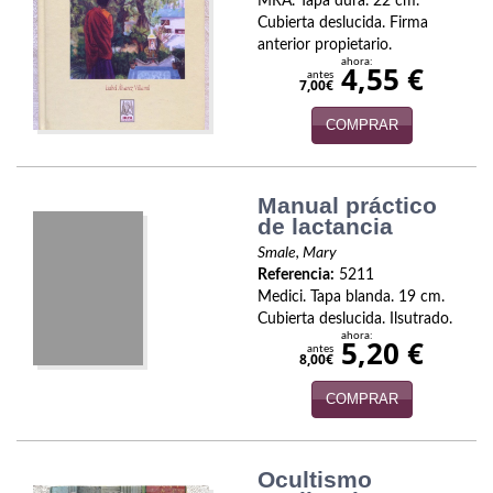
MRA. Tapa dura. 22 cm.
Cubierta deslucida. Firma
Viajes
anterior propietario.
ahora:
4,55 €
antes
Viajesç
7,00€
COMPRAR
Manual práctico
de lactancia
Smale, Mary
Referencia:
5211
Medici. Tapa blanda. 19 cm.
Cubierta deslucida. Ilsutrado.
ahora:
5,20 €
antes
8,00€
COMPRAR
Ocultismo