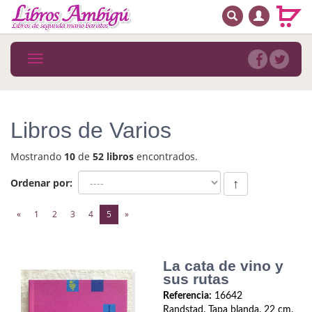
BUSCAR
MENÚ PRINCIPAL
Libros
Toggle
navigation
Novedades
Notícias
Libros de Varios
MATERIAS
Mostrando
10
de
52 libros
encontrados.
Arte
Ordenar por:
↑
Astrología. Ocultismo
(current)
«
1
2
3
4
5
»
Autoayuda. Conocimiento personal
Autoayuda. Crecimiento personal
La cata de vino y
sus rutas
Biografía
Referencia:
16642
Randstad. Tapa blanda. 22 cm.