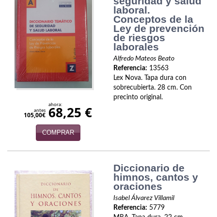
seguridad y salud
Política
laboral.
Conceptos de la
Ley de prevención
Psicología. Educación
de riesgos
laborales
Religión
Alfredo Mateos Beato
Revistas
Referencia:
13563
Lex Nova. Tapa dura con
sobrecubierta. 28 cm. Con
Segunda Guerra Mundial
precinto original.
ahora:
68,25 €
Sobre Madrid
antes
105,00€
Teatro
COMPRAR
Tema Local
Diccionario de
Terror
himnos, cantos y
oraciones
Terrorismo
Isabel Álvarez Villamil
Referencia:
5779
Varios