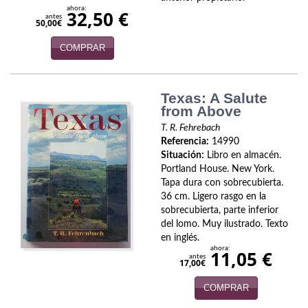
ahora:
32,50 €
antes
Infantil y juvenil. Nuevo!!
50,00€
COMPRAR
Infantil y juvenil. Nuevo!!!
Informática
Texas: A Salute
Literatura fantástica
from Above
T. R. Fehrebach
Literatura hispanoamericana
Referencia:
14990
Situación:
Libro en almacén.
Local
Portland House. New York.
Tapa dura con sobrecubierta.
Mafia y espionaje
36 cm. Ligero rasgo en la
sobrecubierta, parte inferior
Matemáticas
del lomo. Muy ilustrado. Texto
en inglés.
ahora:
Medicina
11,05 €
antes
17,00€
Música
COMPRAR