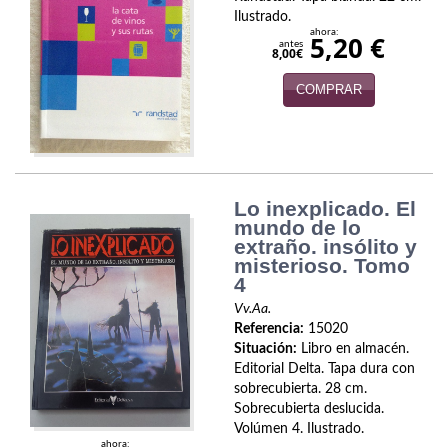
Biografías
Ilustrado.
ahora:
5,20 €
Ciencia ficción
antes
8,00€
Cine
COMPRAR
Cocina
Cómic
Lo inexplicado. El
Cuentos y relatos
mundo de lo
extraño. insólito y
Deportes
misterioso. Tomo
4
Derecho
Vv.Aa.
Referencia:
15020
Discos deVinilo. LP
Situación:
Libro en almacén.
Editorial Delta. Tapa dura con
Divulgación científica
sobrecubierta. 28 cm.
Sobrecubierta deslucida.
DVD
Volúmen 4. Ilustrado.
ahora: