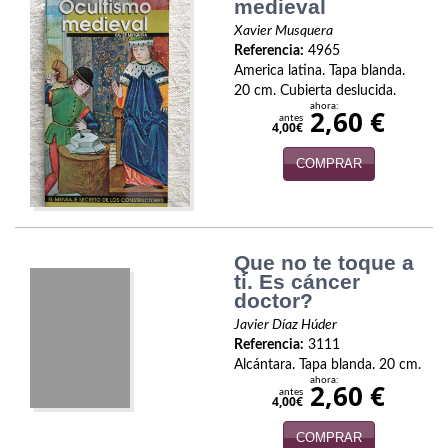
medieval
Xavier Musquera
Referencia:
4965
America latina. Tapa blanda.
20 cm. Cubierta deslucida.
ahora:
2,60 €
antes
4,00€
COMPRAR
Que no te toque a
ti. Es cáncer
doctor?
Javier Díaz Húder
Referencia:
3111
Alcántara. Tapa blanda. 20 cm.
ahora:
2,60 €
antes
4,00€
COMPRAR