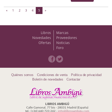
(current)
«
1
2
3
4
5
»
Libros
Marcas
Novedades
Proveedores
Ofertas
Noticias
Foro
Quiénes somos
Condiciones de venta
Política de privacidad
Boletín de novedades
Contactar
LIBROS AMBIGÚ
Calle Gamonal, 77 bis - 28031 Madrid (España)
tel.: (+34) 640 723 242 -
info@librosambigu.com