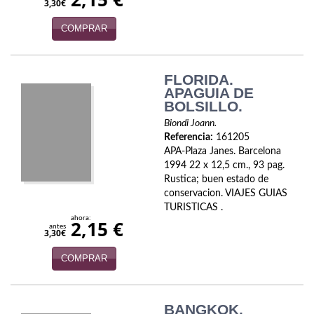
Naturaleza
3,30€
COMPRAR
Novela Extranjera
Novela fantástica
FLORIDA.
Novela histórica
APAGUIA DE
BOLSILLO.
Novela negra
Biondi Joann.
Referencia:
161205
Novela romántica
APA-Plaza Janes. Barcelona
1994 22 x 12,5 cm., 93 pag.
Otros idiomas
Rustica; buen estado de
conservacion. VIAJES GUIAS
Papás, Mamás, bebés...
TURISTICAS .
ahora:
2,15 €
antes
3,30€
Papás, Mamás, Bebés...
COMPRAR
Papás, Mamás, Bebés…
Poesía
BANGKOK.