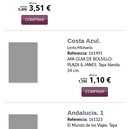
ahora:
Economía
3,51 €
antes
5,40€
Enciclopedias
COMPRAR
Ensayo
Costa Azul.
Ensayo literario
Lentz,Michaela.
Filosofía
Referencia:
161491
APA GUIA DE BOLSILLO-
Física y Química
PLAZA & JANES. Tapa blanda.
24 cm.
ahora:
1,10 €
Física y química
antes
1,70€
Guerra Civil Española
COMPRAR
Historia
Andalucia. 1
historia
Referencia:
161323
Infantil y juvenil
El Mundo de los Viajes. Tapa