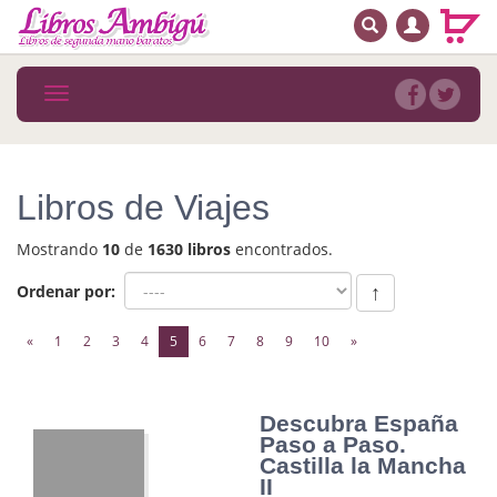
BUSCAR
MENÚ PRINCIPAL
Libros
Toggle
navigation
Novedades
Notícias
Libros de Viajes
MATERIAS
Mostrando
10
de
1630 libros
encontrados.
Arte
Ordenar por:
↑
Astrología. Ocultismo
(current)
«
1
2
3
4
5
6
7
8
9
10
»
Autoayuda. Conocimiento personal
Autoayuda. Crecimiento personal
Descubra España
Paso a Paso.
Biografía
Castilla la Mancha
II