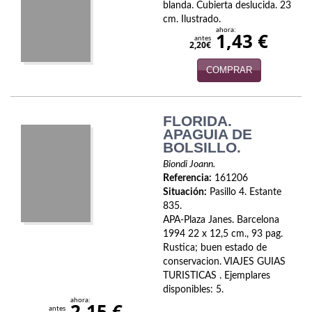
blanda. Cubierta deslucida. 23
cm. Ilustrado.
Infantil y juvenil. Nuevo!!
ahora:
1,43 €
antes
2,20€
Infantil y juvenil. Nuevo!!!
COMPRAR
Informática
Literatura fantástica
FLORIDA.
APAGUIA DE
Literatura hispanoamericana
BOLSILLO.
Biondi Joann.
Local
Referencia:
161206
Situación:
Pasillo 4. Estante
Mafia y espionaje
835.
APA-Plaza Janes. Barcelona
Matemáticas
1994 22 x 12,5 cm., 93 pag.
Rustica; buen estado de
Medicina
conservacion. VIAJES GUIAS
TURISTICAS . Ejemplares
Música
disponibles: 5.
ahora:
2,15 €
antes