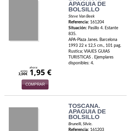
APAGUIA DE
Política
BOLSILLO
Steve Van Beek
Psicología. Educación
Referencia:
161204
Situación:
Pasillo 4. Estante
Religión
835.
APA-Plaza Janes. Barcelona
Revistas
1993 22 x 12,5 cm., 101 pag.
Rustica; VIAJES GUIAS
Segunda Guerra Mundial
TURISTICAS . Ejemplares
disponibles: 4.
Sobre Madrid
ahora:
1,95 €
antes
3,00€
Teatro
COMPRAR
Tema Local
Terror
TOSCANA.
APAGUIA DE
Terrorismo
BOLSILLO
Brunelli, Silvie.
Varios
Referencia:
161203