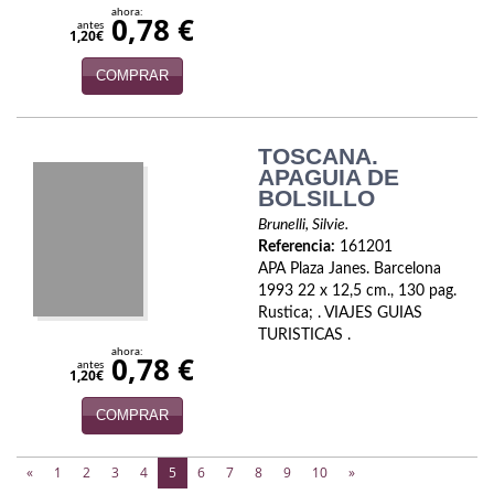
ahora:
0,78 €
antes
1,20€
COMPRAR
TOSCANA.
APAGUIA DE
BOLSILLO
Brunelli, Silvie.
Referencia:
161201
APA Plaza Janes. Barcelona
1993 22 x 12,5 cm., 130 pag.
Rustica; . VIAJES GUIAS
TURISTICAS .
ahora:
0,78 €
antes
1,20€
COMPRAR
(current)
«
1
2
3
4
5
6
7
8
9
10
»