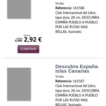
Biografías
Vv.Aa.
Referencia:
161588
Ciencia ficción
Club Internacional del Libro,
tapa dura. 28 cm. DESCUBRA
Cine
ESPAÑA PUEBLO A PUEBLO
POR LAS RUTAS MAS
Cocina
BELLAS. Ilustrado.
ahora:
2,92 €
antes
Cómic
4,50€
COMPRAR
Cuentos y relatos
Deportes
Descubra España.
Derecho
Islas Canarias
Vv.Aa.
Discos deVinilo. LP
Referencia:
161587
Club Internacional del Libro,
Divulgación científica
tapa dura. 28 cm. DESCUBRA
ESPAÑA PUEBLO A PUEBLO
DVD
POR LAS RUTAS MAS
BELLAS. Ilustrado.