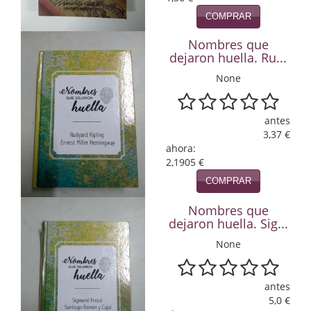
COMPRAR
Infantil y juvenil. Nuevo!!
Nombres que
Infantil y juvenil. Nuevo!!!
dejaron huella. Ru...
None
Informática
Literatura fantástica
antes
3,37 €
Literatura hispanoamericana
ahora:
2,1905 €
Local
COMPRAR
Mafia y espionaje
Nombres que
dejaron huella. Sig...
Matemáticas
None
Medicina
Música
antes
5,0 €