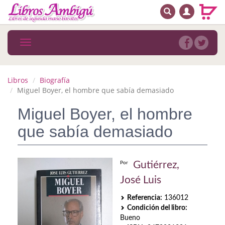
BUSCAR
MENÚ PRINCIPAL
Libros
Toggle
navigation
Novedades
Notícias
Libros
Biografía
Miguel Boyer, el hombre que sabía demasiado
MATERIAS
Miguel Boyer, el hombre
Arte
que sabía demasiado
Astrología. Ocultismo
Autoayuda. Conocimiento personal
Gutiérrez,
Por
José Luis
Autoayuda. Crecimiento personal
Referencia:
136012
Biografía
Condición del libro:
Bueno