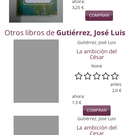
Naturaleza
ahora:
3,25 €
Novela Extranjera
COMPRAR
Novela fantástica
Otros libros de
Gutiérrez, José Luis
Novela histórica
Gutiérrez, José Luis
La ambición del
Novela negra
César
Novela romántica
None
Otros idiomas
antes
Papás, Mamás, bebés...
2,0 €
ahora:
1,3 €
Papás, Mamás, Bebés...
COMPRAR
Papás, Mamás, Bebés…
Gutiérrez, José Luis
La ambición del
Poesía
Cesar