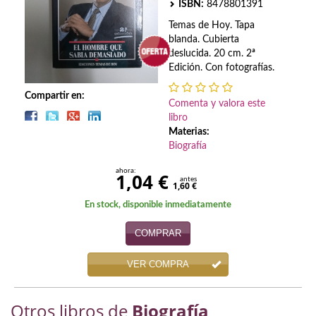
Biografías
ISBN:
8478801391
Temas de Hoy. Tapa
Ciencia ficción
blanda. Cubierta
deslucida. 20 cm. 2ª
Cine
Edición. Con fotografías.
Cocina
Compartir en:
Comenta y valora este
libro
Cómic
Materias:
Biografía
Cuentos y relatos
ahora:
1,04 €
Deportes
antes
1,60 €
En stock, disponible inmediatamente
Derecho
COMPRAR
Discos deVinilo. LP
VER COMPRA
Divulgación científica
DVD
Otros libros de
Biografía