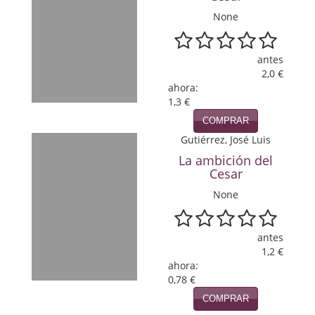
Política
None
Psicología. Educación
antes
Religión
2,0 €
ahora:
Revistas
1,3 €
COMPRAR
Segunda Guerra Mundial
Gutiérrez, José Luis
La ambición del
Sobre Madrid
Cesar
Teatro
None
Tema Local
antes
Terror
1,2 €
ahora:
Terrorismo
0,78 €
COMPRAR
Varios