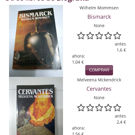
Economía
Wilhelm Mommsen
Bismarck
Enciclopedias
None
Ensayo
Ensayo literario
antes
1,6 €
Filosofía
ahora:
1,04 €
Física y Química
COMPRAR
Melveena Mckendrick
Física y química
Cervantes
Guerra Civil Española
None
Historia
antes
historia
2,4 €
ahora:
Infantil y juvenil
1,56 €