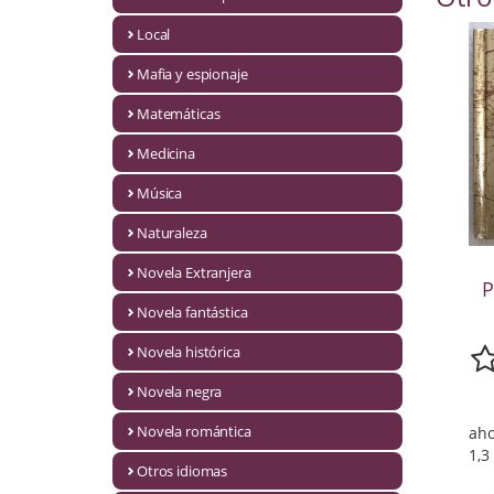
Infantil y juvenil. Nuevo!!
Local
Mafia y espionaje
Infantil y juvenil. Nuevo!!!
Matemáticas
Informática
Medicina
Literatura fantástica
Música
Literatura hispanoamericana
Naturaleza
Local
Novela Extranjera
P
Mafia y espionaje
Novela fantástica
Novela histórica
Matemáticas
Novela negra
Medicina
Novela romántica
aho
Música
1,3
Otros idiomas