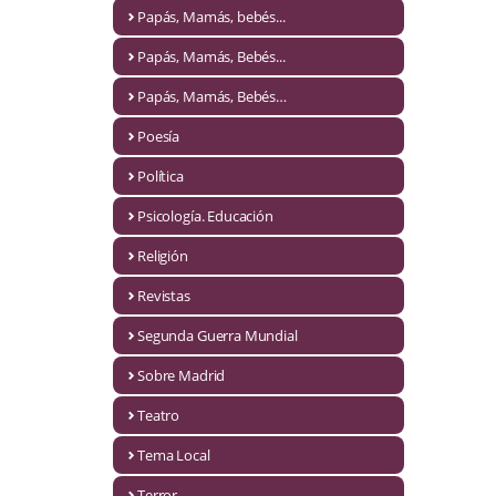
Naturaleza
Papás, Mamás, bebés...
Novela Extranjera
Papás, Mamás, Bebés...
Novela fantástica
Papás, Mamás, Bebés…
Poesía
Novela histórica
Política
Novela negra
Psicología. Educación
Novela romántica
Religión
Otros idiomas
Revistas
Papás, Mamás, bebés...
Segunda Guerra Mundial
Papás, Mamás, Bebés...
Sobre Madrid
Teatro
Papás, Mamás, Bebés…
Tema Local
Poesía
Terror