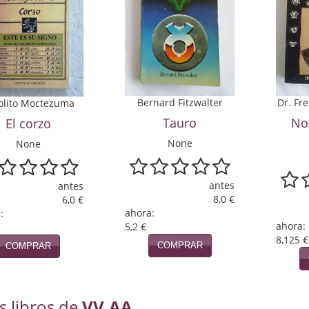
Bernard Fitzwalter
Dr. Fr
olito Moctezuma
Tauro
No
El corzo
None
None
antes
antes
8,0 €
6,0 €
ahora:
:
ahora:
5,2 €
8,125 €
COMPRAR
COMPRAR
s libros de
VV.AA.