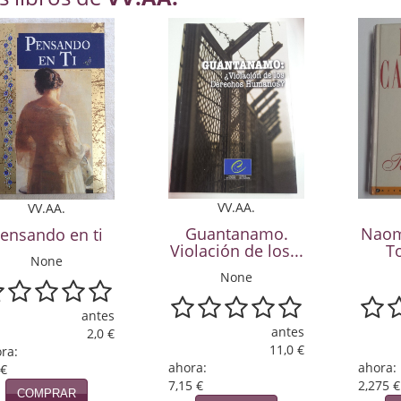
VV.AA.
VV.AA.
Guantanamo.
Naom
ensando en ti
Violación de los...
T
None
None
antes
antes
2,0 €
11,0 €
ra:
ahora:
ahora:
 €
7,15 €
2,275 €
COMPRAR