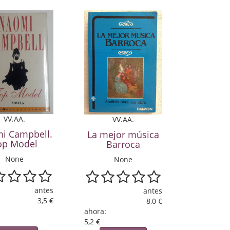
VV.AA.
VV.AA.
i Campbell.
La mejor música
op Model
Barroca
None
None
antes
antes
3,5 €
8,0 €
ahora:
5,2 €