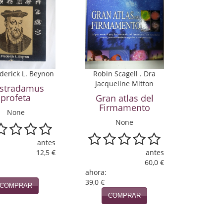
ederick L. Beynon
Robin Scagell . Dra
Jacqueline Mitton
stradamus
profeta
Gran atlas del
Firmamento
None
None
antes
12,5 €
antes
60,0 €
ahora:
39,0 €
COMPRAR
COMPRAR