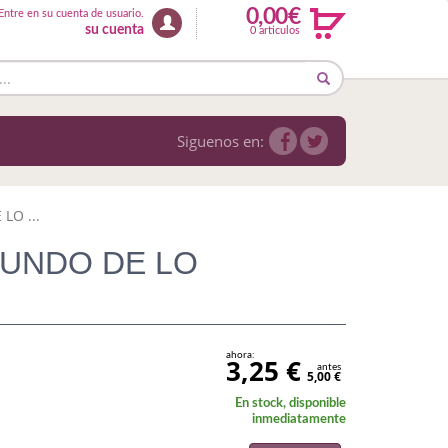
0,00€
Entre en su cuenta de usuario.
su cuenta
0 articulos
Siguenos en:
LO ...
 MUNDO DE LO
ahora:
3,25 €
antes
5,00 €
En stock, disponible
inmediatamente