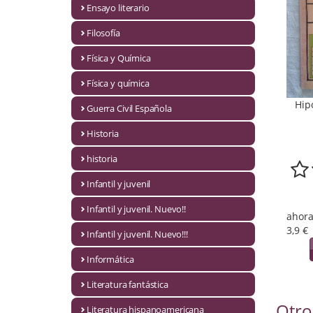
Ensayo literario
Economía
Filosofía
Enciclopedias
Física y Química
Ensayo
Física y química
Ensayo literario
Hip
Guerra Civil Española
Filosofía
Historia
Física y Química
historia
Infantil y juvenil
Física y química
Infantil y juvenil. Nuevo!!
ahora
Guerra Civil Española
3,9 €
Infantil y juvenil. Nuevo!!!
Historia
Informática
historia
Literatura fantástica
Otro
Infantil y juvenil
Literatura hispanoamericana