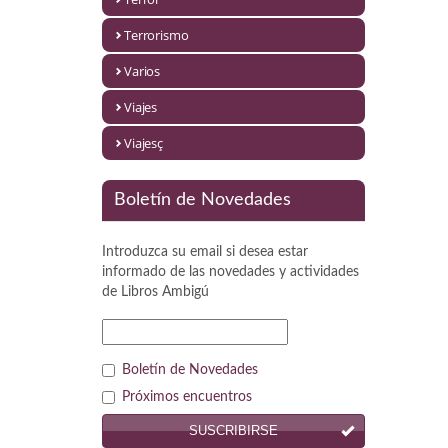
Política
Terrorismo
Psicología. Educación
Varios
Religión
Viajes
Revistas
Viajesç
Segunda Guerra Mundial
Boletín de Novedades
Sobre Madrid
Introduzca su email si desea estar
Teatro
informado de las novedades y actividades
de
Libros Ambigú
Tema Local
Terror
Boletín de Novedades
Terrorismo
Próximos encuentros
SUSCRIBIRSE
Varios