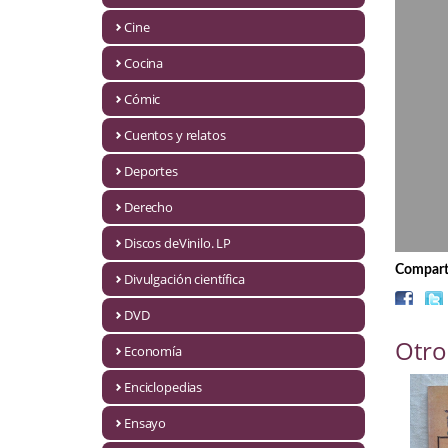
Biografías
Cine
Ciencia ficción
Cocina
Cine
Cómic
Cocina
Cuentos y relatos
Cómic
Deportes
Derecho
Cuentos y relatos
Discos deVinilo. LP
Deportes
Comparti
Divulgación científica
Derecho
DVD
Discos deVinilo. LP
Otro
Economía
Divulgación científica
Enciclopedias
DVD
Ensayo