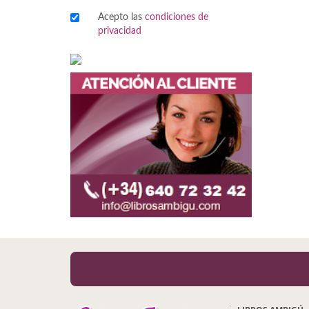
Acepto las
condiciones de
Viajes
privacidad
Viajesç