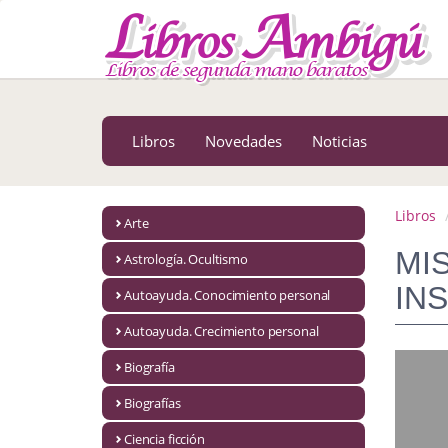
MENÚ PRINCIPAL
Libros
Novedades
Libros
Novedades
Noticias
Notícias
MATERIAS
Libros
Arte
Arte
MI
Astrología. Ocultismo
Astrología. Ocultismo
INS
Autoayuda. Conocimiento personal
Autoayuda. Conocimiento personal
Autoayuda. Crecimiento personal
Autoayuda. Crecimiento personal
Biografía
Biografías
Biografía
Ciencia ficción