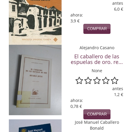
antes
6,0 €
Infantil y juvenil. Nuevo!!
ahora:
3,9 €
Infantil y juvenil. Nuevo!!!
COMPRAR
Informática
Literatura fantástica
Alejandro Casano
El caballero de las
Literatura hispanoamericana
espuelas de oro. re...
None
Local
Mafia y espionaje
antes
1,2 €
Matemáticas
ahora:
0,78 €
Medicina
COMPRAR
Música
José Manuel Caballero
Bonald