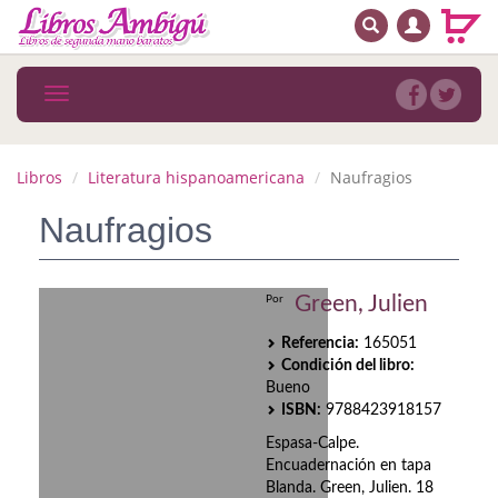
BUSCAR
MENÚ PRINCIPAL
Libros
Toggle
navigation
Novedades
Notícias
Libros
Literatura hispanoamericana
Naufragios
MATERIAS
Naufragios
Arte
Green, Julien
Por
Astrología. Ocultismo
Referencia:
165051
Autoayuda. Conocimiento personal
Condición del libro:
Bueno
Autoayuda. Crecimiento personal
ISBN:
9788423918157
Espasa-Calpe.
Biografía
Encuadernación en tapa
Blanda. Green, Julien. 18