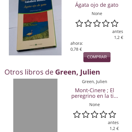
Naturaleza
Ágata ojo de gato
Novela Extranjera
None
Novela fantástica
antes
1,2 €
Novela histórica
ahora:
0,78 €
Novela negra
COMPRAR
Novela romántica
Otros libros de
Green, Julien
Otros idiomas
Green, Julien
Papás, Mamás, bebés...
Mont-Cinere ; El
peregrino en la ti...
Papás, Mamás, Bebés...
None
Papás, Mamás, Bebés…
antes
Poesía
1,2 €