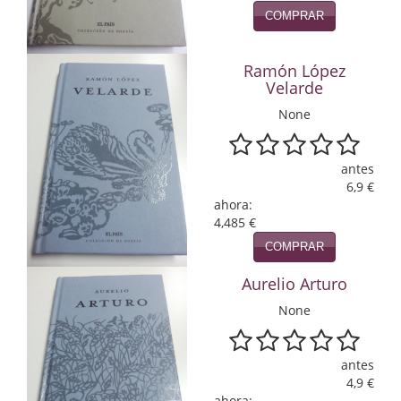
COMPRAR
Infantil y juvenil. Nuevo!!
Infantil y juvenil. Nuevo!!!
Ramón López
Velarde
Informática
None
Literatura fantástica
antes
Literatura hispanoamericana
6,9 €
ahora:
Local
4,485 €
COMPRAR
Mafia y espionaje
Aurelio Arturo
Matemáticas
None
Medicina
antes
Música
4,9 €
ahora: