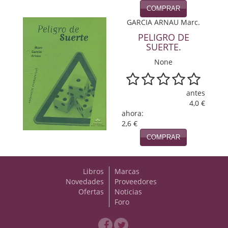
COMPRAR
Viajes
GARCIA ARNAU Marc.
PELIGRO DE
Viajesç
SUERTE.
None
antes
4,0 €
ahora:
2,6 €
COMPRAR
Libros
Marcas
Novedades
Proveedores
Ofertas
Noticias
Foro