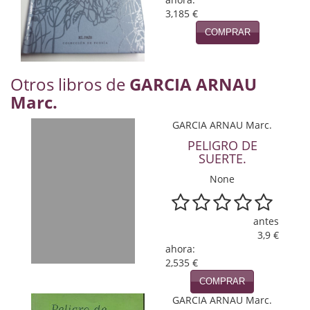
Naturaleza
3,185 €
Novela Extranjera
COMPRAR
Novela fantástica
Otros libros de
GARCIA ARNAU
Novela histórica
Marc.
Novela negra
GARCIA ARNAU Marc.
PELIGRO DE
Novela romántica
SUERTE.
Otros idiomas
None
Papás, Mamás, bebés...
antes
3,9 €
Papás, Mamás, Bebés...
ahora:
2,535 €
Papás, Mamás, Bebés…
COMPRAR
Poesía
GARCIA ARNAU Marc.