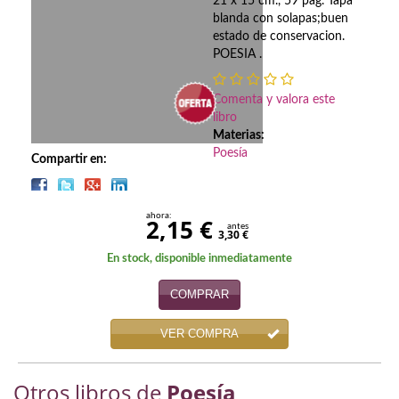
Biografías
21 x 15 cm., 59 pag. Tapa
blanda con solapas;buen
estado de conservacion.
Ciencia ficción
POESIA .
Cine
Comenta y valora este
Cocina
libro
Materias:
Cómic
Poesía
Compartir en:
Cuentos y relatos
ahora:
2,15 €
Deportes
antes
3,30 €
En stock, disponible inmediatamente
Derecho
COMPRAR
Discos deVinilo. LP
VER COMPRA
Divulgación científica
DVD
Otros libros de
Poesía