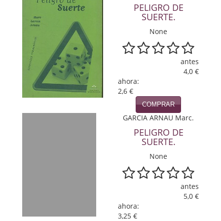
PELIGRO DE
Política
SUERTE.
Psicología. Educación
None
Religión
antes
Revistas
4,0 €
ahora:
2,6 €
Segunda Guerra Mundial
COMPRAR
Sobre Madrid
GARCIA ARNAU Marc.
PELIGRO DE
Teatro
SUERTE.
Tema Local
None
Terror
antes
Terrorismo
5,0 €
ahora:
3,25 €
Varios