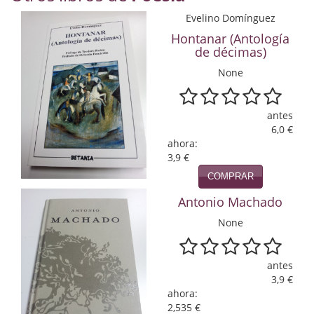
Economía
Evelino Domínguez
Hontanar (Antología
Enciclopedias
de décimas)
Ensayo
None
Ensayo literario
antes
6,0 €
Filosofía
ahora:
3,9 €
Física y Química
COMPRAR
Física y química
Antonio Machado
Guerra Civil Española
None
Historia
antes
historia
3,9 €
ahora:
Infantil y juvenil
2,535 €