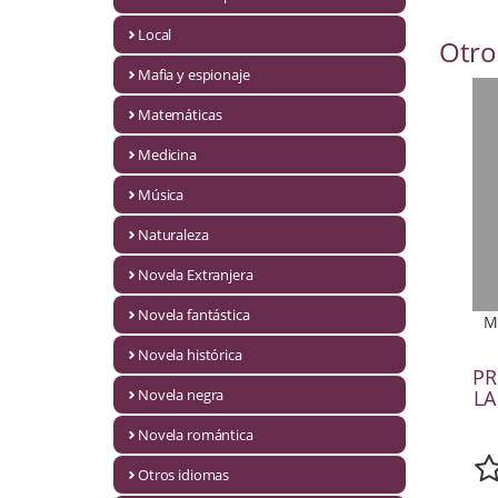
Infantil y juvenil. Nuevo!!
Local
Otro
Mafia y espionaje
Infantil y juvenil. Nuevo!!!
Matemáticas
Informática
Medicina
Literatura fantástica
Música
Literatura hispanoamericana
Naturaleza
Local
Novela Extranjera
Mafia y espionaje
Novela fantástica
M
Novela histórica
Matemáticas
PR
Novela negra
LA
Medicina
Novela romántica
Música
Otros idiomas