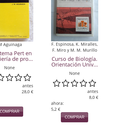
F. Espinosa, K. Miralles,
M Aguinaga
F. Miro y M. M. Murillo
stema Pert en
Curso de Biología.
iería de pro...
Orientación Univ...
None
None
antes
antes
28,0 €
8,0 €
ahora:
5,2 €
COMPRAR
COMPRAR