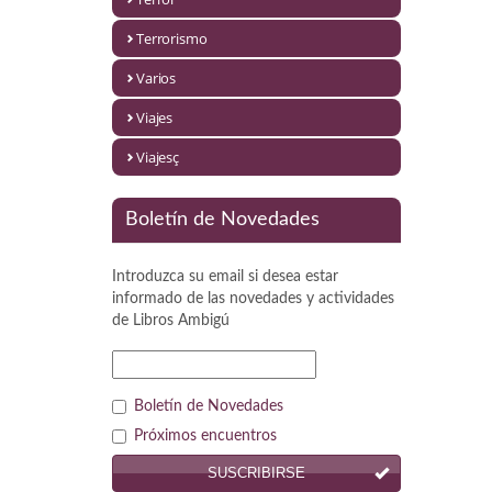
Política
Terrorismo
Psicología. Educación
Varios
Religión
Viajes
Revistas
Viajesç
Segunda Guerra Mundial
Boletín de Novedades
Sobre Madrid
Introduzca su email si desea estar
Teatro
informado de las novedades y actividades
de
Libros Ambigú
Tema Local
Terror
Boletín de Novedades
Terrorismo
Próximos encuentros
SUSCRIBIRSE
Varios