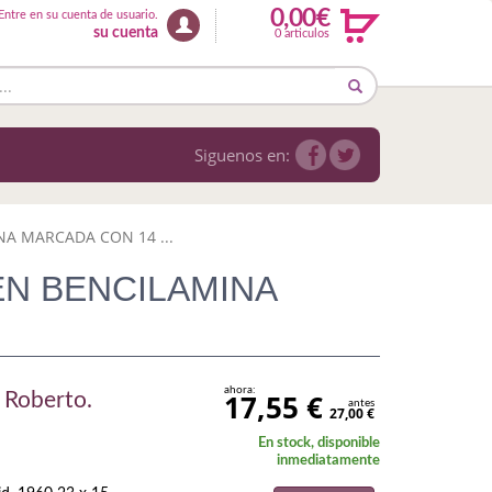
0,00€
Entre en su cuenta de usuario.
su cuenta
0 articulos
Siguenos en:
NA MARCADA CON 14 ...
EN BENCILAMINA
ahora:
17,55 €
Roberto.
antes
27,00 €
En stock, disponible
inmediatamente