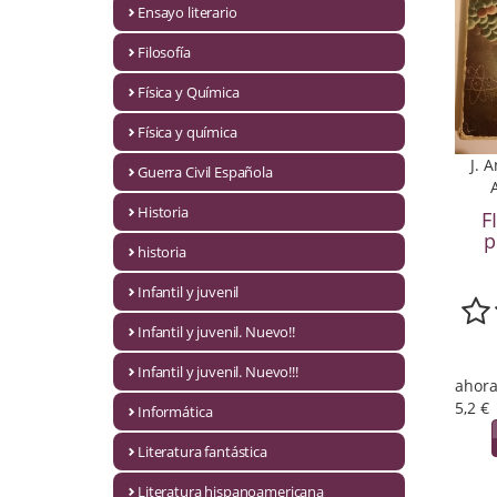
Ensayo literario
Economía
Filosofía
Enciclopedias
Física y Química
Ensayo
Física y química
Ensayo literario
J. 
Guerra Civil Española
Filosofía
Historia
F
p
Física y Química
historia
Infantil y juvenil
Física y química
Infantil y juvenil. Nuevo!!
Guerra Civil Española
Infantil y juvenil. Nuevo!!!
ahora
Historia
5,2 €
Informática
historia
Literatura fantástica
Infantil y juvenil
Literatura hispanoamericana