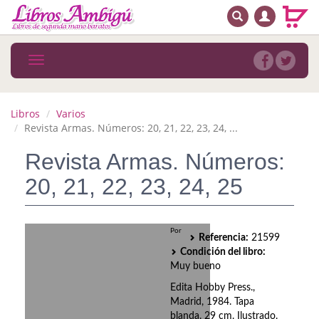
BUSCAR
MENÚ PRINCIPAL
Libros
Toggle
navigation
Novedades
Notícias
Libros
Varios
Revista Armas. Números: 20, 21, 22, 23, 24, ...
MATERIAS
Revista Armas. Números:
Arte
20, 21, 22, 23, 24, 25
Astrología. Ocultismo
Autoayuda. Conocimiento personal
Por
Referencia:
21599
Condición del libro:
Autoayuda. Crecimiento personal
Muy bueno
Edita Hobby Press.,
Biografía
Madrid, 1984. Tapa
blanda. 29 cm. Ilustrado.