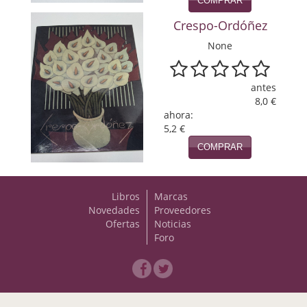
COMPRAR
Viajes
Crespo-Ordóñez
None
Viajesç
antes
8,0 €
ahora:
5,2 €
COMPRAR
Libros
Marcas
Novedades
Proveedores
Ofertas
Noticias
Foro