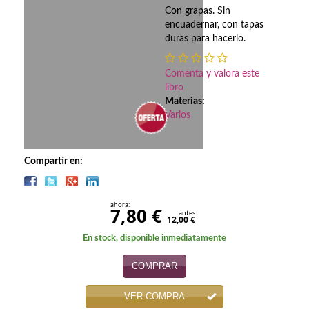
Biografías
Con grapas. Sin
encuadernar, con tapas
Ciencia ficción
duras para hacerlo.
Cine
Comenta y valora este
Cocina
libro
Materias:
Varios
Cómic
Cuentos y relatos
Compartir en:
Deportes
Derecho
ahora:
7,80 €
antes
12,00 €
Discos deVinilo. LP
En stock, disponible inmediatamente
Divulgación científica
COMPRAR
DVD
VER COMPRA