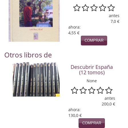
Naturaleza
Novela Extranjera
antes
7,0 €
Novela fantástica
ahora:
4,55 €
Novela histórica
COMPRAR
Novela negra
Otros libros de
Novela romántica
Descubrir España
(12 tomos)
Otros idiomas
None
Papás, Mamás, bebés...
Papás, Mamás, Bebés...
antes
200,0 €
Papás, Mamás, Bebés…
ahora:
130,0 €
Poesía
COMPRAR