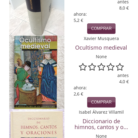
antes
8,0 €
Infantil y juvenil. Nuevo!!
ahora:
5,2 €
Infantil y juvenil. Nuevo!!!
COMPRAR
Informática
Xavier Musquera
Ocultismo medieval
Literatura fantástica
None
Literatura hispanoamericana
Local
antes
4,0 €
Mafia y espionaje
ahora:
2,6 €
Matemáticas
COMPRAR
Isabel Álvarez Villamil
Medicina
Diccionario de
Música
himnos, cantos y o...
None