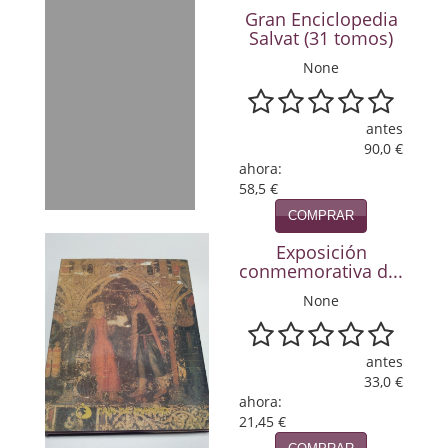
Gran Enciclopedia
Política
Salvat (31 tomos)
Psicología. Educación
None
Religión
antes
Revistas
90,0 €
ahora:
Segunda Guerra Mundial
58,5 €
COMPRAR
Sobre Madrid
Exposición
conmemorativa d...
Teatro
None
Tema Local
Terror
antes
33,0 €
Terrorismo
ahora:
21,45 €
Varios