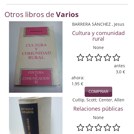
Economía
Otros libros de
Varios
Enciclopedias
BARRERA SÁNCHEZ , Jesus
Ensayo
Cultura y comunidad
rural
Ensayo literario
None
Filosofía
antes
Física y Química
3,0 €
ahora:
Física y química
1,95 €
COMPRAR
Guerra Civil Española
Cutlip, Scott; Center, Allen
Historia
Relaciones públicas
None
historia
Infantil y juvenil