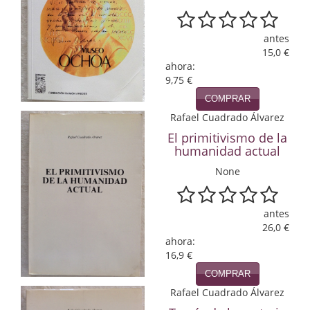
Infantil y juvenil. Nuevo!!
antes
Infantil y juvenil. Nuevo!!!
15,0 €
ahora:
Informática
9,75 €
COMPRAR
Literatura fantástica
Rafael Cuadrado Álvarez
El primitivismo de la
Literatura hispanoamericana
humanidad actual
Local
None
Mafia y espionaje
antes
Matemáticas
26,0 €
ahora:
Medicina
16,9 €
COMPRAR
Música
Rafael Cuadrado Álvarez