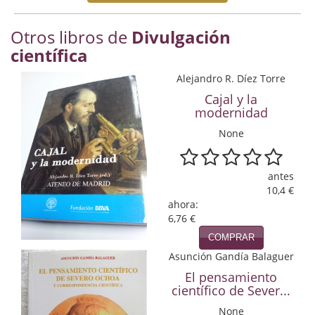
Economía
Otros libros de
Divulgación
Enciclopedias
científica
Ensayo
Alejandro R. Díez Torre
Cajal y la
Ensayo literario
modernidad
Filosofía
None
Física y Química
antes
Física y química
10,4 €
ahora:
6,76 €
Guerra Civil Española
COMPRAR
Historia
Asunción Gandía Balaguer
El pensamiento
historia
científico de Sever...
Infantil y juvenil
None