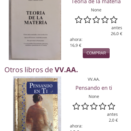
Teoría de la materia
Naturaleza
None
Novela Extranjera
Novela fantástica
antes
26,0 €
Novela histórica
ahora:
16,9 €
Novela negra
COMPRAR
Novela romántica
Otros libros de
VV.AA.
Otros idiomas
VV.AA.
Pensando en ti
Papás, Mamás, bebés...
None
Papás, Mamás, Bebés...
Papás, Mamás, Bebés…
antes
2,0 €
Poesía
ahora: