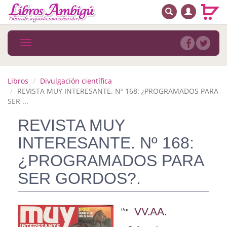
BUSCAR
MENÚ PRINCIPAL
Libros
Toggle
navigation
Novedades
Notícias
Libros
Divulgación científica
REVISTA MUY INTERESANTE. Nº 168: ¿PROGRAMADOS PARA
MATERIAS
SER ...
REVISTA MUY
Arte
INTERESANTE. Nº 168:
Astrología. Ocultismo
¿PROGRAMADOS PARA
Autoayuda. Conocimiento personal
SER GORDOS?.
Autoayuda. Crecimiento personal
Biografía
VV.AA.
Por