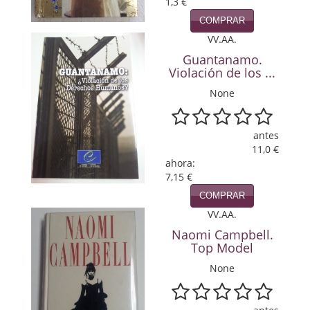
1,3 €
Política
COMPRAR
VV.AA.
Psicología. Educación
Guantanamo.
Religión
Violación de los ...
None
Revistas
Segunda Guerra Mundial
antes
11,0 €
Sobre Madrid
ahora:
7,15 €
Teatro
COMPRAR
VV.AA.
Tema Local
Naomi Campbell.
Terror
Top Model
None
Terrorismo
Varios