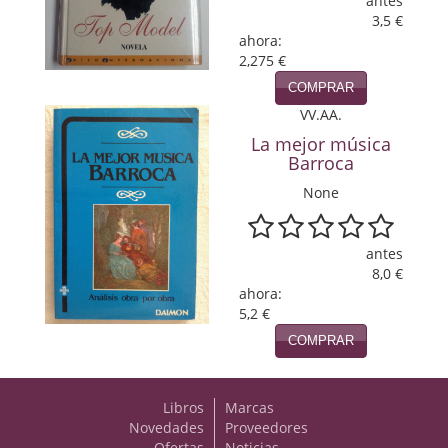
antes
3,5 €
Viajes
ahora:
2,275 €
Viajesç
COMPRAR
VV.AA.
La mejor música
Barroca
None
antes
8,0 €
ahora:
5,2 €
COMPRAR
Libros
Marcas
Novedades
Proveedores
Ofertas
Noticias