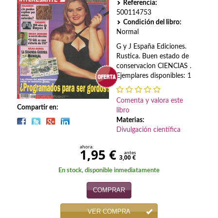
Biografías
Referencia:
500114753
Ciencia ficción
Condición del libro:
Normal
Cine
G y J España Ediciones.
Rustica. Buen estado de
Cocina
conservacion CIENCIAS .
Ejemplares disponibles: 1
Cómic
Comenta y valora este
Cuentos y relatos
Compartir en:
libro
Materias:
Deportes
Divulgación científica
Derecho
ahora:
1,95 €
antes
3,00 €
Discos deVinilo. LP
En stock, disponible inmediatamente
Divulgación científica
COMPRAR
DVD
VER COMPRA