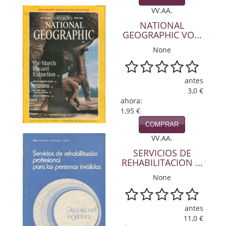
Política
VV.AA.
NATIONAL
Psicología. Educación
GEOGRAPHIC VO...
None
Religión
Revistas
antes
3,0 €
Segunda Guerra Mundial
ahora:
1,95 €
Sobre Madrid
COMPRAR
Teatro
VV.AA.
SERVICIOS DE
Tema Local
REHABILITACION ...
None
Terror
Terrorismo
antes
11,0 €
Varios