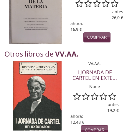
Naturaleza
antes
Novela Extranjera
26,0 €
ahora:
Novela fantástica
16,9 €
COMPRAR
Novela histórica
Novela negra
Otros libros de
VV.AA.
Novela romántica
VV.AA.
I JORNADA DE
Otros idiomas
CARTEL EN EXTE...
None
Papás, Mamás, bebés...
Papás, Mamás, Bebés...
antes
19,2 €
Papás, Mamás, Bebés…
ahora:
12,48 €
Poesía
COMPRAR