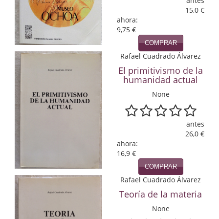
antes
15,0 €
Infantil y juvenil. Nuevo!!
ahora:
9,75 €
Infantil y juvenil. Nuevo!!!
COMPRAR
Rafael Cuadrado Álvarez
Informática
El primitivismo de la
Literatura fantástica
humanidad actual
None
Literatura hispanoamericana
Local
antes
26,0 €
Mafia y espionaje
ahora:
16,9 €
Matemáticas
COMPRAR
Medicina
Rafael Cuadrado Álvarez
Teoría de la materia
Música
None