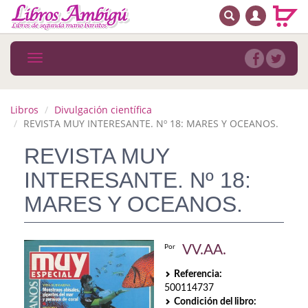
BUSCAR
MENÚ PRINCIPAL
Libros
Toggle
navigation
Novedades
Notícias
Libros
Divulgación científica
REVISTA MUY INTERESANTE. Nº 18: MARES Y OCEANOS.
MATERIAS
REVISTA MUY
Arte
INTERESANTE. Nº 18:
Astrología. Ocultismo
MARES Y OCEANOS.
Autoayuda. Conocimiento personal
VV.AA.
Por
Autoayuda. Crecimiento personal
Referencia:
Biografía
500114737
Condición del libro: