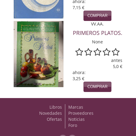
ahora:
7,15 €
Viajes
COMPRAR
Viajesç
VV.AA.
PRIMEROS PLATOS.
None
antes
5,0 €
ahora:
3,25 €
COMPRAR
Libros
Marcas
Novedades
Proveedores
Ofertas
Noticias
Foro