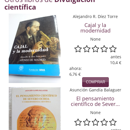
científica
Economía
Alejandro R. Díez Torre
Enciclopedias
Cajal y la
Ensayo
modernidad
None
Ensayo literario
Filosofía
antes
10,4 €
Física y Química
ahora:
6,76 €
Física y química
COMPRAR
Asunción Gandía Balaguer
Guerra Civil Española
El pensamiento
Historia
científico de Sever...
None
historia
Infantil y juvenil