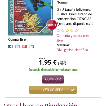
Biografías
Normal
G y J España Ediciones.
Ciencia ficción
Rustica. Buen estado de
conservacion CIENCIAS .
Cine
Ejemplares disponibles: 1
Cocina
Comenta y valora este
Compartir en:
Cómic
libro
Materias:
Cuentos y relatos
Divulgación científica
ahora:
1,95 €
Deportes
antes
3,00 €
Derecho
En stock, disponible inmediatamente
COMPRAR
Discos deVinilo. LP
Divulgación científica
VER COMPRA
DVD
Otros libros de
Divulgación