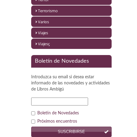
Política
Terrorismo
Psicología. Educación
Varios
Religión
Viajes
Revistas
Viajesç
Segunda Guerra Mundial
Boletín de Novedades
Sobre Madrid
Introduzca su email si desea estar
Teatro
informado de las novedades y actividades
de
Libros Ambigú
Tema Local
Terror
Boletín de Novedades
Terrorismo
Próximos encuentros
SUSCRIBIRSE
Varios