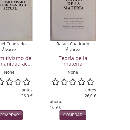
ael Cuadrado
Rafael Cuadrado
Álvarez
Álvarez
imitivismo de
Teoría de la
manidad ac...
materia
None
None
antes
antes
26,0 €
26,0 €
ahora:
16,9 €
COMPRAR
COMPRAR