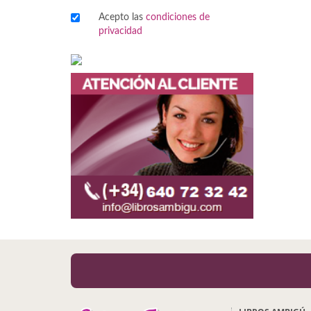
Acepto las
condiciones de
Viajes
privacidad
Viajesç