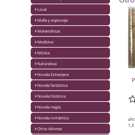
Infantil y juvenil. Nuevo!!
Local
Mafia y espionaje
Infantil y juvenil. Nuevo!!!
Matemáticas
Informática
Medicina
Literatura fantástica
Música
Literatura hispanoamericana
Naturaleza
Local
Novela Extranjera
P
Mafia y espionaje
Novela fantástica
Novela histórica
Matemáticas
Novela negra
Medicina
Novela romántica
aho
Música
1,3
Otros idiomas