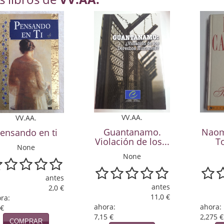
VV.AA.
VV.AA.
Guantanamo.
Naom
ensando en ti
Violación de los...
T
None
None
antes
antes
2,0 €
11,0 €
ra:
ahora:
ahora:
 €
7,15 €
2,275 €
COMPRAR