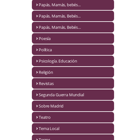
Naturaleza
Papás, Mamás, bebés...
Novela Extranjera
Papás, Mamás, Bebés...
Novela fantástica
Papás, Mamás, Bebés…
Poesía
Novela histórica
Política
Novela negra
Psicología. Educación
Novela romántica
Religión
Otros idiomas
Revistas
Papás, Mamás, bebés...
Segunda Guerra Mundial
Papás, Mamás, Bebés...
Sobre Madrid
Teatro
Papás, Mamás, Bebés…
Tema Local
Poesía
Terror