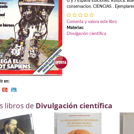
G y J España Ediciones. Rustica. Bu
conservacion. CIENCIAS . Ejemplares
Comenta y valora este libro
Materias:
Divulgación científica
r en:
s libros de
Divulgación científica