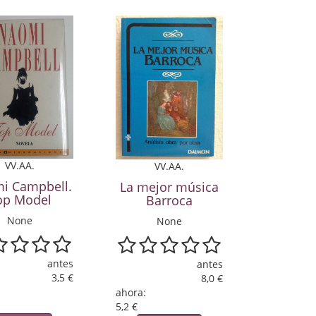
VV.AA.
VV.AA.
i Campbell.
La mejor música
op Model
Barroca
None
None
antes
antes
3,5 €
8,0 €
ahora:
5,2 €