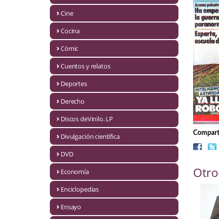
Biografías
Cine
Ciencia ficción
Cocina
Cine
Cómic
Cocina
Cuentos y relatos
Cómic
Deportes
Derecho
Cuentos y relatos
Discos deVinilo. LP
Deportes
Comparti
Divulgación científica
Derecho
DVD
Discos deVinilo. LP
Otro
Economía
Divulgación científica
Enciclopedias
DVD
Ensayo