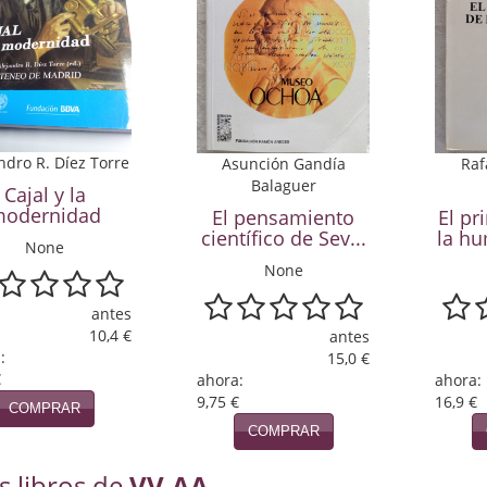
ndro R. Díez Torre
Asunción Gandía
Raf
Balaguer
Cajal y la
odernidad
El pensamiento
El pr
científico de Sev...
la hu
None
None
antes
10,4 €
antes
:
15,0 €
€
ahora:
ahora:
9,75 €
16,9 €
COMPRAR
COMPRAR
s libros de
VV.AA.