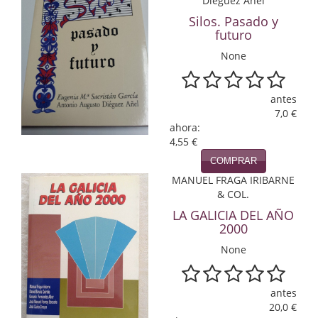
Dieguez Añel
Economía
Silos. Pasado y
futuro
Enciclopedias
None
Ensayo
antes
Ensayo literario
7,0 €
ahora:
Filosofía
4,55 €
Física y Química
COMPRAR
MANUEL FRAGA IRIBARNE
Física y química
& COL.
LA GALICIA DEL AÑO
Guerra Civil Española
2000
None
Historia
historia
antes
20,0 €
Infantil y juvenil