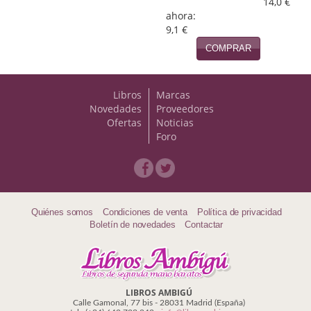
14,0 €
Naturaleza
ahora:
9,1 €
Novela Extranjera
COMPRAR
Novela fantástica
Novela histórica
Libros
Marcas
Novedades
Proveedores
Novela negra
Ofertas
Noticias
Foro
Novela romántica
Otros idiomas
Papás, Mamás, bebés...
Quiénes somos
Condiciones de venta
Política de privacidad
Boletín de novedades
Contactar
Papás, Mamás, Bebés...
Papás, Mamás, Bebés…
LIBROS AMBIGÚ
Poesía
Calle Gamonal, 77 bis - 28031 Madrid (España)