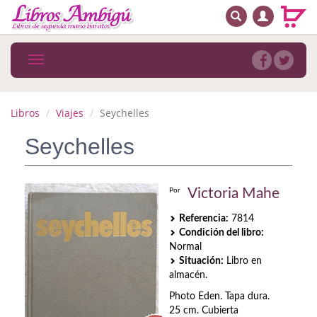
BUSCAR
MENÚ PRINCIPAL
Libros
Toggle
navigation
Novedades
Notícias
Libros
Viajes
Seychelles
MATERIAS
Seychelles
Arte
Victoria Mahe
Por
Astrología. Ocultismo
Referencia:
7814
Autoayuda. Conocimiento personal
Condición del libro:
Normal
Autoayuda. Crecimiento personal
Situación:
Libro en
almacén.
Biografía
Photo Eden. Tapa dura.
25 cm. Cubierta