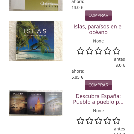
ahora:
13,0 €
Infantil y juvenil. Nuevo!!
COMPRAR
Infantil y juvenil. Nuevo!!!
Islas, paraísos en el
océano
Informática
None
Literatura fantástica
antes
Literatura hispanoamericana
9,0 €
ahora:
Local
5,85 €
Mafia y espionaje
COMPRAR
Descubra España:
Matemáticas
Pueblo a pueblo p...
Medicina
None
Música
antes