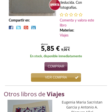
Biografías
deslucida. Con
fotografías.
Ciencia ficción
Compartir en:
Comenta y valora este
Cine
libro
Materias:
Cocina
Viajes
Cómic
ahora:
5,85 €
antes
9,00 €
Cuentos y relatos
En stock, disponible inmediatamente
Deportes
COMPRAR
Derecho
VER COMPRA
Discos deVinilo. LP
Otros libros de
Viajes
Divulgación científica
Eugenia Maria Sacristan
DVD
Garcia y Antonio A.