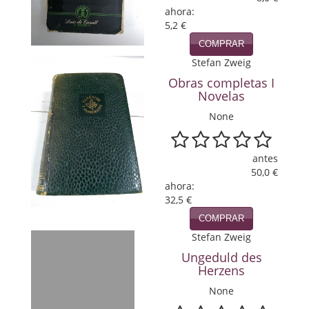
ahora:
Política
5,2 €
Psicología. Educación
COMPRAR
Stefan Zweig
Religión
Obras completas I
Novelas
Revistas
None
Segunda Guerra Mundial
Sobre Madrid
antes
50,0 €
Teatro
ahora:
32,5 €
Tema Local
COMPRAR
Stefan Zweig
Terror
Ungeduld des
Herzens
Terrorismo
None
Varios