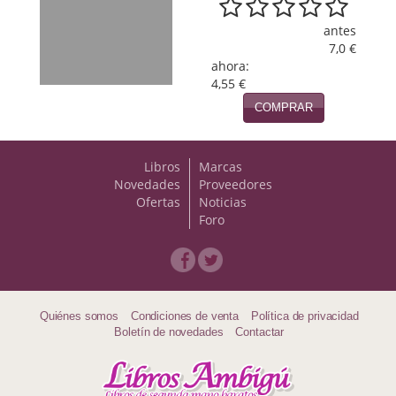
Viajes
antes
7,0 €
Viajesç
ahora:
4,55 €
COMPRAR
Libros
Marcas
Novedades
Proveedores
Ofertas
Noticias
Foro
Quiénes somos
Condiciones de venta
Política de privacidad
Boletín de novedades
Contactar