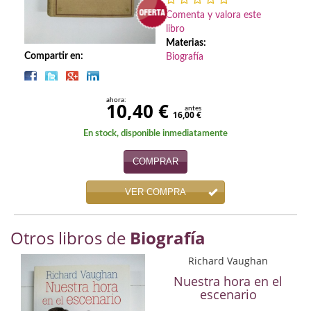
Biografías
Comenta y valora este
libro
Ciencia ficción
Materias:
Compartir en:
Biografía
Cine
Cocina
ahora:
10,40 €
antes
16,00 €
Cómic
En stock, disponible inmediatamente
Cuentos y relatos
COMPRAR
Deportes
VER COMPRA
Derecho
Otros libros de
Biografía
Discos deVinilo. LP
Richard Vaughan
Divulgación científica
Nuestra hora en el
escenario
DVD