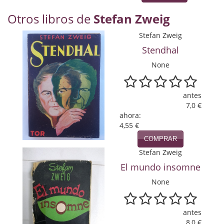
Naturaleza
Otros libros de
Stefan Zweig
Novela Extranjera
Stefan Zweig
Novela fantástica
Stendhal
Novela histórica
None
Novela negra
antes
7,0 €
Novela romántica
ahora:
4,55 €
Otros idiomas
COMPRAR
Papás, Mamás, bebés...
Stefan Zweig
El mundo insomne
Papás, Mamás, Bebés...
None
Papás, Mamás, Bebés…
Poesía
antes
8,0 €