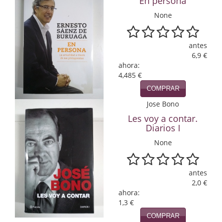
En persona
None
Infantil y juvenil. Nuevo!!
Infantil y juvenil. Nuevo!!!
antes
6,9 €
Informática
ahora:
4,485 €
Literatura fantástica
COMPRAR
Literatura hispanoamericana
Jose Bono
Les voy a contar.
Local
Diarios I
Mafia y espionaje
None
Matemáticas
antes
Medicina
2,0 €
ahora:
1,3 €
Música
COMPRAR