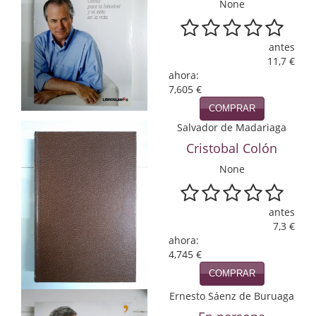
None
Economía
Enciclopedias
antes
11,7 €
Ensayo
ahora:
7,605 €
Ensayo literario
COMPRAR
Salvador de Madariaga
Filosofía
Cristobal Colón
Física y Química
None
Física y química
antes
Guerra Civil Española
7,3 €
ahora:
Historia
4,745 €
COMPRAR
historia
Ernesto Sáenz de Buruaga
Infantil y juvenil