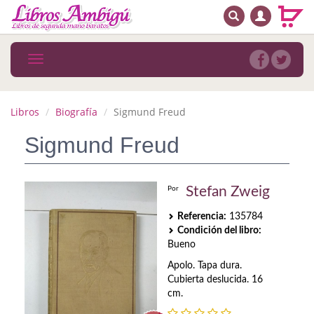
BUSCAR
MENÚ PRINCIPAL
Libros
Toggle
navigation
Novedades
Notícias
Libros
Biografía
Sigmund Freud
MATERIAS
Sigmund Freud
Arte
Stefan Zweig
Por
Astrología. Ocultismo
Referencia:
135784
Autoayuda. Conocimiento personal
Condición del libro:
Bueno
Autoayuda. Crecimiento personal
Apolo. Tapa dura.
Cubierta deslucida. 16
Biografía
cm.