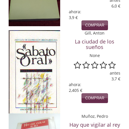
antes
6,0 €
Infantil y juvenil. Nuevo!!
ahora:
3,9 €
Infantil y juvenil. Nuevo!!!
COMPRAR
Gill, Anton
Informática
La ciudad de los
Literatura fantástica
sueños
None
Literatura hispanoamericana
Local
antes
3,7 €
Mafia y espionaje
ahora:
2,405 €
Matemáticas
COMPRAR
Medicina
Muñoz, Pedro
Música
Hay que vigilar al rey