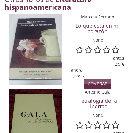
hispanoamericana
Economía
Marcela Serrano
Enciclopedias
Lo que está en mi
Ensayo
corazón
None
Ensayo literario
Filosofía
antes
2,9 €
Física y Química
ahora:
1,885 €
Física y química
COMPRAR
Antonio Gala
Guerra Civil Española
Tetralogía de la
Historia
Libertad
None
historia
Infantil y juvenil