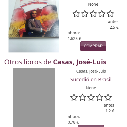
Naturaleza
None
Novela Extranjera
antes
Novela fantástica
2,5 €
ahora:
Novela histórica
1,625 €
COMPRAR
Novela negra
Otros libros de
Casas, José-Luis
Novela romántica
Casas, José-Luis
Otros idiomas
Sucedió en Brasil
Papás, Mamás, bebés...
None
Papás, Mamás, Bebés...
antes
Papás, Mamás, Bebés…
1,2 €
ahora:
Poesía
0,78 €