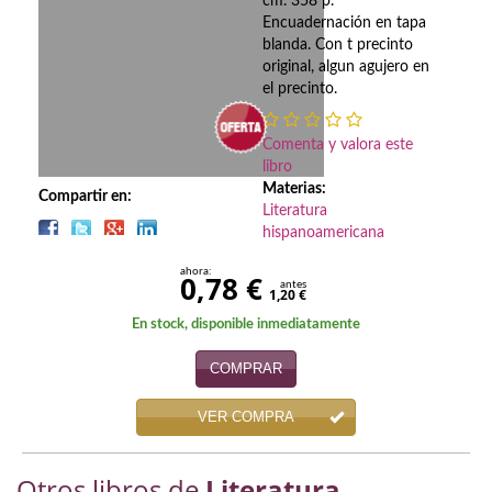
Biografías
cm. 358 p.
Encuadernación en tapa
blanda. Con t precinto
Ciencia ficción
original, algun agujero en
el precinto.
Cine
Cocina
Comenta y valora este
libro
Cómic
Materias:
Compartir en:
Literatura
Cuentos y relatos
hispanoamericana
ahora:
0,78 €
Deportes
antes
1,20 €
Derecho
En stock, disponible inmediatamente
COMPRAR
Discos deVinilo. LP
Divulgación científica
VER COMPRA
DVD
Otros libros de
Literatura