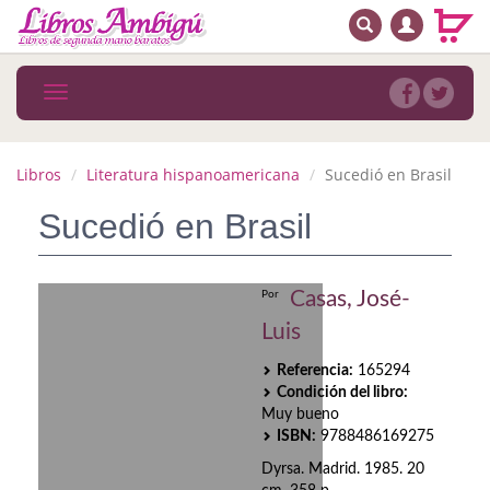
BUSCAR
MENÚ PRINCIPAL
Libros
Toggle
navigation
Novedades
Notícias
Libros
Literatura hispanoamericana
Sucedió en Brasil
MATERIAS
Sucedió en Brasil
Arte
Casas, José-
Por
Astrología. Ocultismo
Luis
Autoayuda. Conocimiento personal
Referencia:
165294
Condición del libro:
Autoayuda. Crecimiento personal
Muy bueno
ISBN:
9788486169275
Biografía
Dyrsa. Madrid. 1985. 20