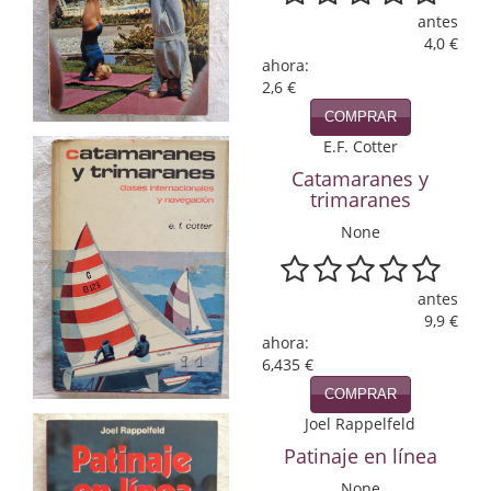
antes
Infantil y juvenil. Nuevo!!
4,0 €
ahora:
Infantil y juvenil. Nuevo!!!
2,6 €
COMPRAR
Informática
E.F. Cotter
Literatura fantástica
Catamaranes y
trimaranes
Literatura hispanoamericana
None
Local
antes
Mafia y espionaje
9,9 €
ahora:
Matemáticas
6,435 €
COMPRAR
Medicina
Joel Rappelfeld
Música
Patinaje en línea
None