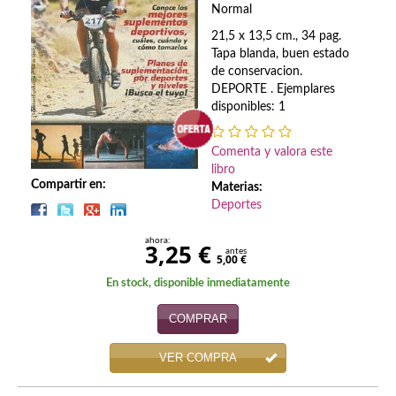
Biografías
Normal
21,5 x 13,5 cm., 34 pag.
Ciencia ficción
Tapa blanda, buen estado
de conservacion.
Cine
DEPORTE . Ejemplares
disponibles: 1
Cocina
Cómic
Comenta y valora este
libro
Compartir en:
Cuentos y relatos
Materias:
Deportes
Deportes
ahora:
3,25 €
antes
5,00 €
Derecho
En stock, disponible inmediatamente
Discos deVinilo. LP
COMPRAR
Divulgación científica
VER COMPRA
DVD