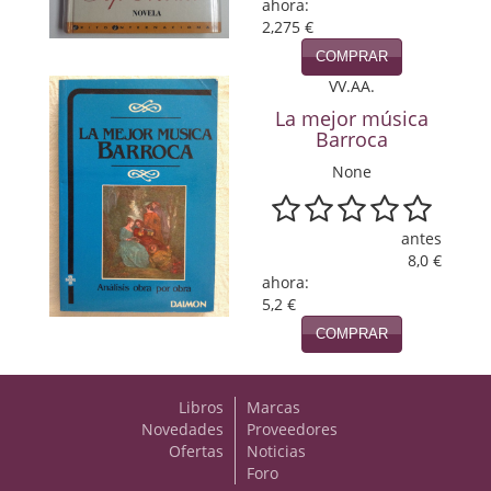
ahora:
2,275 €
Viajes
COMPRAR
Viajesç
VV.AA.
La mejor música
Barroca
None
antes
8,0 €
ahora:
5,2 €
COMPRAR
Libros
Marcas
Novedades
Proveedores
Ofertas
Noticias
Foro