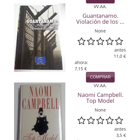
Política
VV.AA.
Guantanamo.
Psicología. Educación
Violación de los ...
None
Religión
Revistas
antes
11,0 €
Segunda Guerra Mundial
ahora:
7,15 €
Sobre Madrid
COMPRAR
Teatro
VV.AA.
Naomi Campbell.
Tema Local
Top Model
None
Terror
Terrorismo
antes
3,5 €
Varios