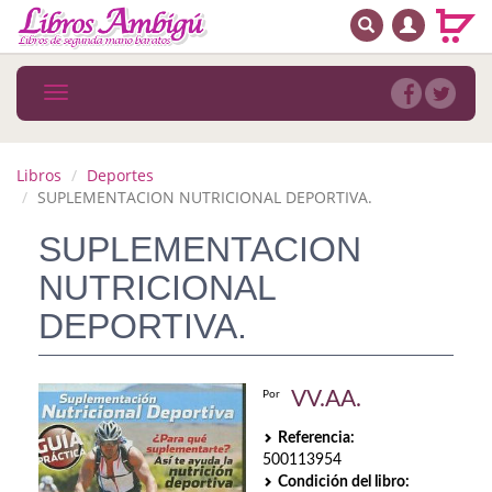
BUSCAR
MENÚ PRINCIPAL
Libros
Toggle
navigation
Novedades
Notícias
Libros
Deportes
SUPLEMENTACION NUTRICIONAL DEPORTIVA.
MATERIAS
SUPLEMENTACION
Arte
NUTRICIONAL
Astrología. Ocultismo
DEPORTIVA.
Autoayuda. Conocimiento personal
VV.AA.
Por
Autoayuda. Crecimiento personal
Referencia:
Biografía
500113954
Condición del libro: