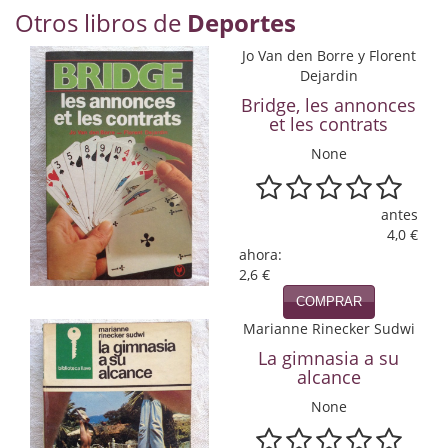
Otros libros de
Deportes
Economía
Jo Van den Borre y Florent
Enciclopedias
Dejardin
Ensayo
Bridge, les annonces
et les contrats
Ensayo literario
None
Filosofía
antes
Física y Química
4,0 €
ahora:
Física y química
2,6 €
COMPRAR
Guerra Civil Española
Marianne Rinecker Sudwi
Historia
La gimnasia a su
alcance
historia
None
Infantil y juvenil