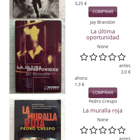
3,25 €
Infantil y juvenil. Nuevo!!
COMPRAR
Jay Brandon
Infantil y juvenil. Nuevo!!!
La última
Informática
oportunidad
None
Literatura fantástica
Literatura hispanoamericana
antes
2,0 €
Local
ahora:
1,3 €
Mafia y espionaje
COMPRAR
Pedro Crespo
Matemáticas
La muralla roja
Medicina
None
Música
antes