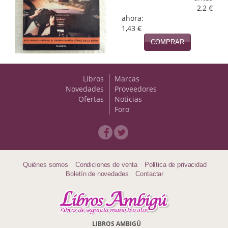
Naturaleza
2,2 €
ahora:
Novela Extranjera
1,43 €
COMPRAR
Novela fantástica
Novela histórica
Libros
Marcas
Novela negra
Novedades
Proveedores
Ofertas
Noticias
Novela romántica
Foro
Otros idiomas
Papás, Mamás, bebés...
Quiénes somos
Condiciones de venta
Política de privacidad
Papás, Mamás, Bebés...
Boletín de novedades
Contactar
Papás, Mamás, Bebés…
Poesía
LIBROS AMBIGÚ