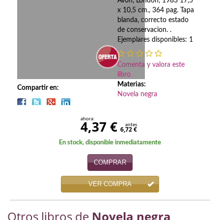
Biografías
Avon, London, 1983 17,5
x 10,5 cm., 364 pag. Tapa
blanda, correcto estado
Ciencia ficción
de conservacion. .
Ejemplares disponibles: 1
Cine
Cocina
Comenta y valora este
libro
Cómic
Materias:
Compartir en:
Novela negra
Cuentos y relatos
ahora:
4,37 €
Deportes
antes
6,72 €
En stock, disponible inmediatamente
Derecho
COMPRAR
Discos deVinilo. LP
VER COMPRA
Divulgación científica
DVD
Otros libros de
Novela negra