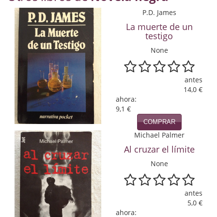
Economía
P.D. James
La muerte de un
Enciclopedias
testigo
Ensayo
None
Ensayo literario
antes
14,0 €
Filosofía
ahora:
9,1 €
Física y Química
COMPRAR
Física y química
Michael Palmer
Al cruzar el límite
Guerra Civil Española
None
Historia
historia
antes
5,0 €
Infantil y juvenil
ahora: