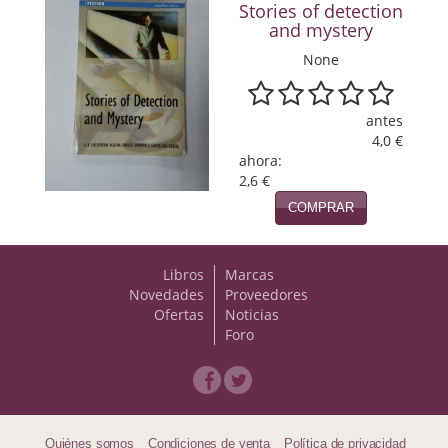
Stories of detection
and mystery
Viajes
None
Viajesç
antes
4,0 €
ahora:
2,6 €
COMPRAR
Libros
Marcas
Novedades
Proveedores
Ofertas
Noticias
Foro
Quiénes somos
Condiciones de venta
Política de privacidad