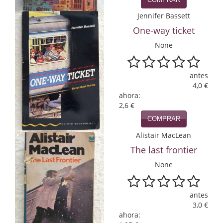
Infantil y juvenil. Nuevo!!
Jennifer Bassett
One-way ticket
Infantil y juvenil. Nuevo!!!
None
Informática
antes
Literatura fantástica
4,0 €
ahora:
Literatura hispanoamericana
2,6 €
COMPRAR
Local
Alistair MacLean
Mafia y espionaje
The last frontier
Matemáticas
None
Medicina
antes
Música
3,0 €
ahora: