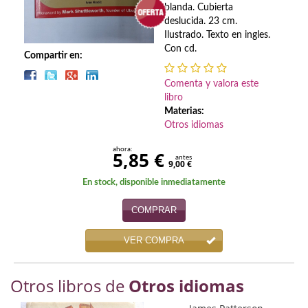
Biografías
blanda. Cubierta
deslucida. 23 cm.
Ciencia ficción
Ilustrado. Texto en ingles.
Con cd.
Compartir en:
Cine
Comenta y valora este
Cocina
libro
Materias:
Cómic
Otros idiomas
Cuentos y relatos
ahora:
5,85 €
antes
9,00 €
Deportes
En stock, disponible inmediatamente
Derecho
COMPRAR
Discos deVinilo. LP
VER COMPRA
Divulgación científica
Otros libros de
Otros idiomas
DVD