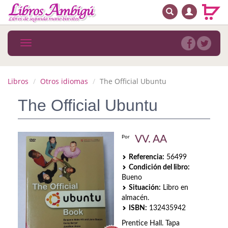
BUSCAR
MENÚ PRINCIPAL
Libros
Toggle
navigation
Novedades
Notícias
Libros
Otros idiomas
The Official Ubuntu
MATERIAS
The Official Ubuntu
Arte
VV. AA
Por
Astrología. Ocultismo
Referencia:
56499
Autoayuda. Conocimiento personal
Condición del libro:
Bueno
Autoayuda. Crecimiento personal
Situación:
Libro en
almacén.
Biografía
ISBN:
132435942
Prentice Hall. Tapa