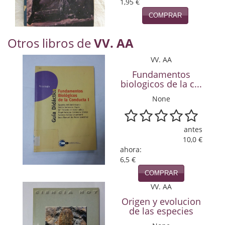
1,95 €
Naturaleza
COMPRAR
Novela Extranjera
Otros libros de
VV. AA
Novela fantástica
VV. AA
Novela histórica
Fundamentos
biologicos de la c...
Novela negra
None
Novela romántica
Otros idiomas
antes
10,0 €
Papás, Mamás, bebés...
ahora:
6,5 €
Papás, Mamás, Bebés...
COMPRAR
VV. AA
Papás, Mamás, Bebés…
Origen y evolucion
de las especies
Poesía