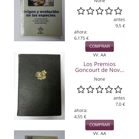
None
Política
Psicología. Educación
antes
9,5 €
Religión
ahora:
6,175 €
Revistas
COMPRAR
VV. AA
Segunda Guerra Mundial
Los Premios
Goncourt de Nov...
Sobre Madrid
None
Teatro
Tema Local
antes
7,0 €
Terror
ahora:
4,55 €
Terrorismo
COMPRAR
VV. AA
Varios