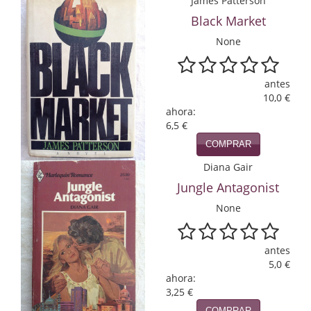
James Patterson
Economía
Black Market
Enciclopedias
None
Ensayo
antes
10,0 €
Ensayo literario
ahora:
6,5 €
Filosofía
COMPRAR
Física y Química
Diana Gair
Jungle Antagonist
Física y química
None
Guerra Civil Española
Historia
antes
5,0 €
historia
ahora:
3,25 €
Infantil y juvenil
COMPRAR