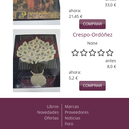
33,0 €
Viajes
ahora:
21,45 €
Viajesç
COMPRAR
Crespo-Ordóñez
None
antes
8,0 €
ahora:
5,2 €
COMPRAR
Libros
Marcas
Novedades
Proveedores
Ofertas
Noticias
Foro