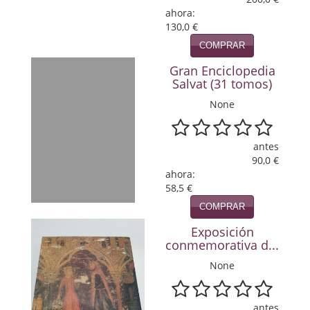
Política
ahora:
130,0 €
Psicología. Educación
COMPRAR
Gran Enciclopedia
Religión
Salvat (31 tomos)
Revistas
None
Segunda Guerra Mundial
antes
Sobre Madrid
90,0 €
ahora:
Teatro
58,5 €
COMPRAR
Tema Local
Exposición
conmemorativa d...
Terror
None
Terrorismo
Varios
antes