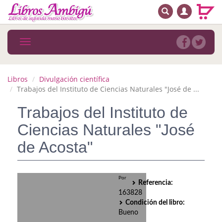
BUSCAR
MENÚ PRINCIPAL
Libros
Toggle
navigation
Novedades
Notícias
Libros
Divulgación científica
Trabajos del Instituto de Ciencias Naturales "José de ...
MATERIAS
Trabajos del Instituto de
Arte
Ciencias Naturales "José
Astrología. Ocultismo
de Acosta"
Autoayuda. Conocimiento personal
Por
Autoayuda. Crecimiento personal
Referencia:
163828
Biografía
Condición del libro:
Bueno