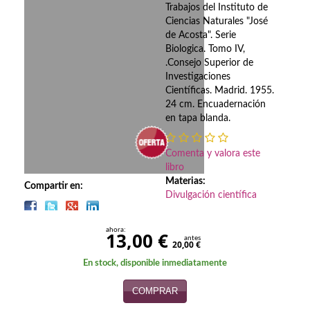
Biografías
Trabajos del Instituto de
Ciencias Naturales "José
Ciencia ficción
de Acosta". Serie
Biologica. Tomo IV,
Cine
.Consejo Superior de
Investigaciones
Cocina
Científicas. Madrid. 1955.
24 cm. Encuadernación
Cómic
en tapa blanda.
Cuentos y relatos
Comenta y valora este
libro
Deportes
Materias:
Compartir en:
Divulgación científica
Derecho
ahora:
Discos deVinilo. LP
13,00 €
antes
20,00 €
Divulgación científica
En stock, disponible inmediatamente
COMPRAR
DVD