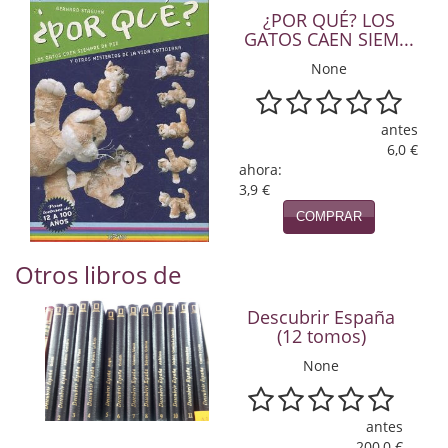
Naturaleza
¿POR QUÉ? LOS
GATOS CAEN SIEM...
Novela Extranjera
None
Novela fantástica
Novela histórica
antes
6,0 €
ahora:
Novela negra
3,9 €
Novela romántica
COMPRAR
Otros idiomas
Otros libros de
Papás, Mamás, bebés...
Descubrir España
(12 tomos)
Papás, Mamás, Bebés...
None
Papás, Mamás, Bebés…
Poesía
antes
200,0 €