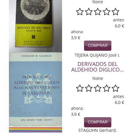
None
Infantil y juvenil. Nuevo!!
antes
Infantil y juvenil. Nuevo!!!
6,0 €
ahora:
Informática
3,9 €
COMPRAR
Literatura fantástica
TEJERA QUIJANO José I.
Literatura hispanoamericana
DERIVADOS DEL
ALDEHIDO DIGLICO...
Local
None
Mafia y espionaje
antes
Matemáticas
6,0 €
ahora:
Medicina
3,9 €
Música
COMPRAR
STAGUHN Gerhard.