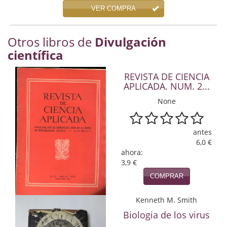
Economía
VER COMPRA
Enciclopedias
Otros libros de
Divulgación
científica
Ensayo
Ensayo literario
REVISTA DE CIENCIA
APLICADA. NUM. 2...
Filosofía
None
Física y Química
antes
Física y química
6,0 €
ahora:
Guerra Civil Española
3,9 €
COMPRAR
Historia
Kenneth M. Smith
historia
Biologia de los virus
Infantil y juvenil