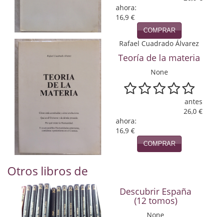
Naturaleza
ahora:
16,9 €
Novela Extranjera
COMPRAR
Novela fantástica
Rafael Cuadrado Álvarez
Teoría de la materia
Novela histórica
None
Novela negra
antes
Novela romántica
26,0 €
ahora:
Otros idiomas
16,9 €
Papás, Mamás, bebés...
COMPRAR
Papás, Mamás, Bebés...
Otros libros de
Papás, Mamás, Bebés…
Descubrir España
(12 tomos)
Poesía
None