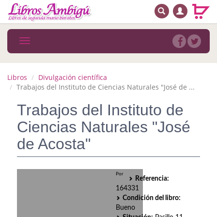
BUSCAR
MENÚ PRINCIPAL
Libros
Toggle
navigation
Novedades
Notícias
Libros
Divulgación científica
Trabajos del Instituto de Ciencias Naturales "José de ...
MATERIAS
Trabajos del Instituto de
Arte
Ciencias Naturales "José
Astrología. Ocultismo
de Acosta"
Autoayuda. Conocimiento personal
Por
Autoayuda. Crecimiento personal
Referencia:
164331
Biografía
Condición del libro:
Bueno