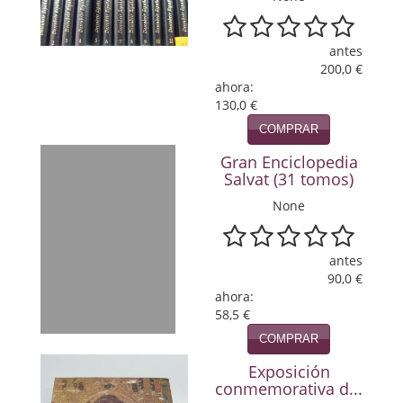
Política
antes
Psicología. Educación
200,0 €
ahora:
Religión
130,0 €
Revistas
COMPRAR
Gran Enciclopedia
Segunda Guerra Mundial
Salvat (31 tomos)
Sobre Madrid
None
Teatro
antes
90,0 €
Tema Local
ahora:
58,5 €
Terror
COMPRAR
Terrorismo
Exposición
conmemorativa d...
Varios