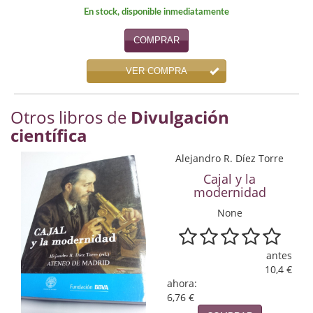
Economía
En stock, disponible inmediatamente
Enciclopedias
COMPRAR
Ensayo
VER COMPRA
Ensayo literario
Otros libros de
Divulgación
Filosofía
científica
Alejandro R. Díez Torre
Física y Química
Cajal y la
Física y química
modernidad
None
Guerra Civil Española
Historia
antes
10,4 €
historia
ahora:
6,76 €
Infantil y juvenil