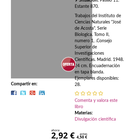
Biografías
Situación:
Pasillo 11.
Estante 870.
Ciencia ficción
Trabajos del Instituto de
Ciencias Naturales "José
Cine
de Acosta". Serie
Biologica. Tomo II,
Cocina
numero 1, .Consejo
Superior de
Cómic
Investigaciones
Científicas. Madrid. 1948.
Cuentos y relatos
24 cm. Encuadernación
en tapa blanda.
Ejemplares disponibles:
Deportes
Compartir en:
28.
Derecho
Comenta y valora este
Discos deVinilo. LP
libro
Materias:
Divulgación científica
Divulgación científica
ahora:
DVD
2,92 €
antes
4,50 €