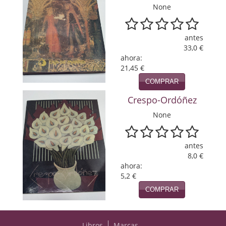
None
Viajes
Viajesç
antes
33,0 €
ahora:
21,45 €
COMPRAR
Crespo-Ordóñez
None
antes
8,0 €
ahora:
5,2 €
COMPRAR
Libros
Marcas