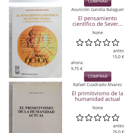
COMPRAR
Infantil y juvenil. Nuevo!!
Asunción Gandía Balaguer
El pensamiento
Infantil y juvenil. Nuevo!!!
científico de Sever...
None
Informática
Literatura fantástica
antes
15,0 €
Literatura hispanoamericana
ahora:
9,75 €
Local
COMPRAR
Mafia y espionaje
Rafael Cuadrado Álvarez
El primitivismo de la
Matemáticas
humanidad actual
None
Medicina
Música
antes
26,0 €