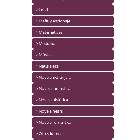
Infantil y juvenil. Nuevo!!
Local
Mafia y espionaje
Infantil y juvenil. Nuevo!!!
Matemáticas
Informática
Medicina
Literatura fantástica
Música
Literatura hispanoamericana
Naturaleza
Local
Novela Extranjera
Mafia y espionaje
Novela fantástica
Novela histórica
Matemáticas
Novela negra
Medicina
Novela romántica
Música
Otros idiomas