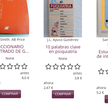
Smith. AB Price
J.L. Ayuso Gutiérrez
San
ICCIONARIO
10 palabras clave
TRADO DE G...
en psiquiatría
Estu
de in
None
None
antes
antes
8,0 €
3,8 €
:
ahora:
2,47 €
ahora:
5,2 €
COMPRAR
COMPRAR