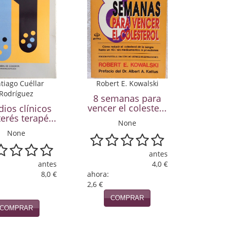
tiago Cuéllar
Robert E. Kowalski
Rodríguez
8 semanas para
vencer el coleste...
dios clínicos
terés terapé...
None
None
antes
antes
4,0 €
8,0 €
ahora:
2,6 €
COMPRAR
COMPRAR