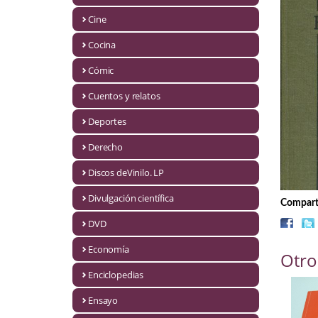
Biografías
Cine
Ciencia ficción
Cocina
Cine
Cómic
Cocina
Cuentos y relatos
Cómic
Deportes
Derecho
Cuentos y relatos
Discos deVinilo. LP
Deportes
Divulgación científica
Comparti
Derecho
DVD
Discos deVinilo. LP
Economía
Otro
Divulgación científica
Enciclopedias
DVD
Ensayo