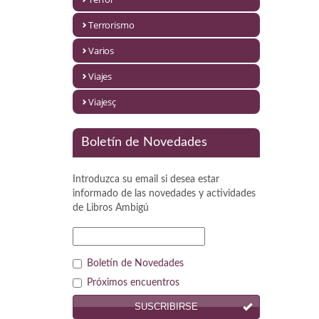
Política
Terrorismo
Psicología. Educación
Varios
Religión
Viajes
Revistas
Viajesç
Segunda Guerra Mundial
Boletín de Novedades
Sobre Madrid
Introduzca su email si desea estar
Teatro
informado de las novedades y actividades
de
Libros Ambigú
Tema Local
Terror
Boletín de Novedades
Terrorismo
Próximos encuentros
SUSCRIBIRSE
Varios