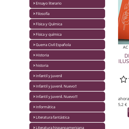
Ensayo literario
Economía
Filosofía
Enciclopedias
Física y Química
Ensayo
Física y química
Ensayo literario
Guerra Civil Española
AC 
Filosofía
D
Historia
ILUS
Física y Química
historia
Infantil y juvenil
Física y química
Infantil y juvenil. Nuevo!!
Guerra Civil Española
Infantil y juvenil. Nuevo!!!
ahora
Historia
5,2 €
Informática
historia
Literatura fantástica
Infantil y juvenil
Literatura hispanoamericana