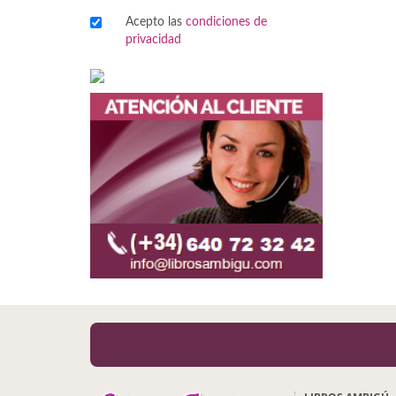
Acepto las
condiciones de
Viajes
privacidad
Viajesç