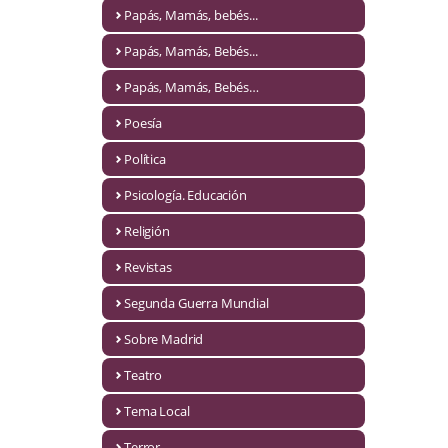
Naturaleza
Papás, Mamás, bebés...
Novela Extranjera
Papás, Mamás, Bebés...
Novela fantástica
Papás, Mamás, Bebés…
Poesía
Novela histórica
Política
Novela negra
Psicología. Educación
Novela romántica
Religión
Otros idiomas
Revistas
Papás, Mamás, bebés...
Segunda Guerra Mundial
Papás, Mamás, Bebés...
Sobre Madrid
Teatro
Papás, Mamás, Bebés…
Tema Local
Poesía
Terror