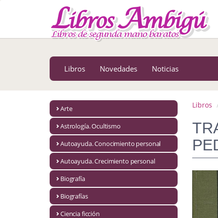
MENÚ PRINCIPAL
Libros
Novedades
Libros
Novedades
Noticias
Notícias
MATERIAS
Libros
Arte
Arte
TR
Astrología. Ocultismo
Astrología. Ocultismo
PE
Autoayuda. Conocimiento personal
Autoayuda. Conocimiento personal
Autoayuda. Crecimiento personal
Autoayuda. Crecimiento personal
Biografía
Biografías
Biografía
Ciencia ficción