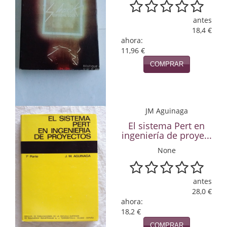
Infantil y juvenil. Nuevo!!
antes
18,4 €
Infantil y juvenil. Nuevo!!!
ahora:
11,96 €
Informática
COMPRAR
Literatura fantástica
Literatura hispanoamericana
JM Aguinaga
Local
El sistema Pert en
ingeniería de proye...
Mafia y espionaje
None
Matemáticas
antes
Medicina
28,0 €
ahora:
Música
18,2 €
COMPRAR