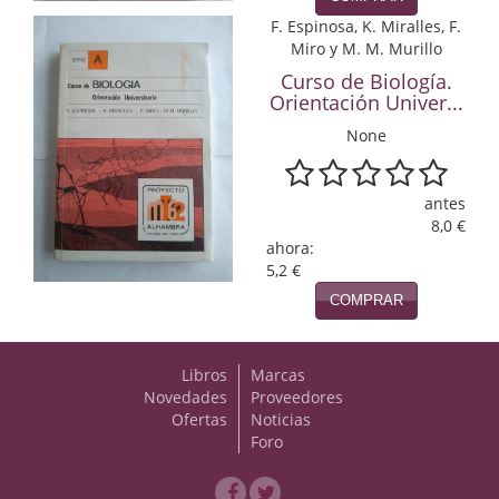
Naturaleza
F. Espinosa, K. Miralles, F.
Miro y M. M. Murillo
Novela Extranjera
Curso de Biología.
Novela fantástica
Orientación Univer...
None
Novela histórica
Novela negra
antes
8,0 €
Novela romántica
ahora:
5,2 €
Otros idiomas
COMPRAR
Papás, Mamás, bebés...
Libros
Marcas
Papás, Mamás, Bebés...
Novedades
Proveedores
Ofertas
Noticias
Papás, Mamás, Bebés…
Foro
Poesía