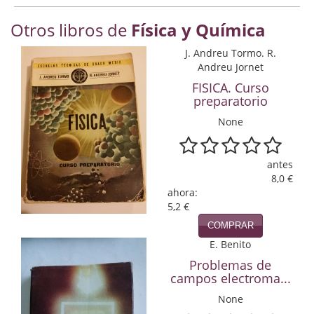
Economía
Otros libros de
Física y Química
Enciclopedias
J. Andreu Tormo. R.
Andreu Jornet
Ensayo
FISICA. Curso
preparatorio
Ensayo literario
None
Filosofía
Física y Química
antes
8,0 €
Física y química
ahora:
5,2 €
Guerra Civil Española
COMPRAR
E. Benito
Historia
Problemas de
campos electroma...
historia
None
Infantil y juvenil