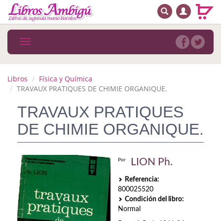
BUSCAR
MENÚ PRINCIPAL
Libros
Toggle
navigation
Novedades
Notícias
Libros
Física y Química
TRAVAUX PRATIQUES DE CHIMIE ORGANIQUE.
MATERIAS
TRAVAUX PRATIQUES
Arte
DE CHIMIE ORGANIQUE.
Astrología. Ocultismo
Autoayuda. Conocimiento personal
LION Ph.
Por
Referencia:
Autoayuda. Crecimiento personal
800025520
Condición del libro:
Biografía
Normal