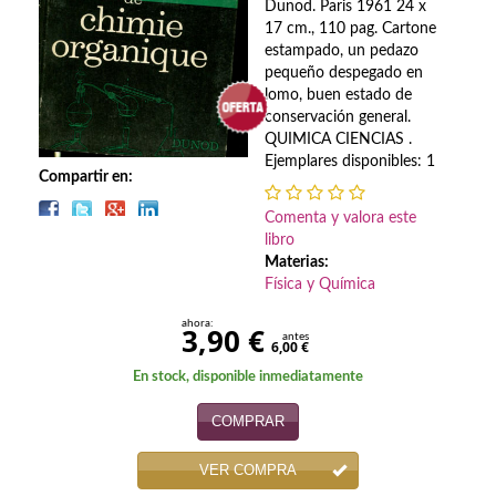
Biografías
Dunod. Paris 1961 24 x
17 cm., 110 pag. Cartone
Ciencia ficción
estampado, un pedazo
pequeño despegado en
Cine
lomo, buen estado de
conservación general.
QUIMICA CIENCIAS .
Cocina
Ejemplares disponibles: 1
Compartir en:
Cómic
Comenta y valora este
Cuentos y relatos
libro
Materias:
Deportes
Física y Química
ahora:
Derecho
3,90 €
antes
6,00 €
Discos deVinilo. LP
En stock, disponible inmediatamente
Divulgación científica
COMPRAR
DVD
VER COMPRA