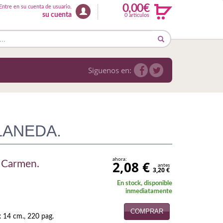
0,00€
Entre en su cuenta de usuario.
su cuenta
0 articulos
Siguenos en:
LANEDA.
ahora:
2,08 €
Carmen.
antes
3,20 €
En stock, disponible
inmediatamente
COMPRAR
 14 cm., 220 pag.