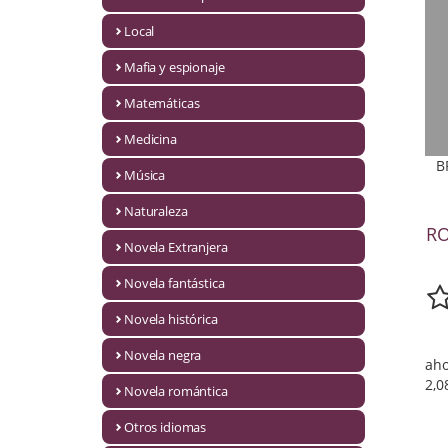
Infantil y juvenil. Nuevo!!
Local
Mafia y espionaje
Infantil y juvenil. Nuevo!!!
Matemáticas
Informática
Medicina
Literatura fantástica
B
Música
Literatura hispanoamericana
Naturaleza
RO
Local
Novela Extranjera
Mafia y espionaje
Novela fantástica
Novela histórica
Matemáticas
Novela negra
aho
Medicina
2,0
Novela romántica
Música
Otros idiomas