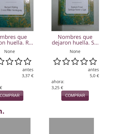
mbres que
Nombres que
on huella. R...
dejaron huella. S...
None
None
antes
antes
3,37 €
5,0 €
ahora:
 €
3,25 €
COMPRAR
COMPRAR
n.