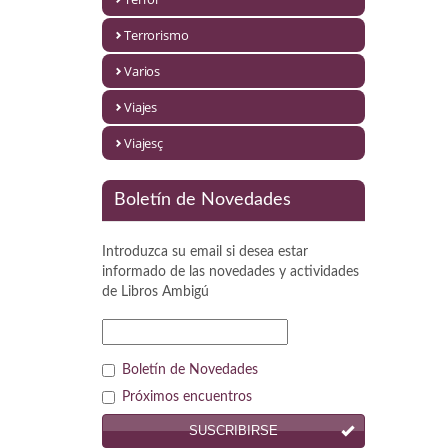
Política
Terrorismo
Psicología. Educación
Varios
Religión
Viajes
Revistas
Viajesç
Segunda Guerra Mundial
Boletín de Novedades
Sobre Madrid
Introduzca su email si desea estar
Teatro
informado de las novedades y actividades
de
Libros Ambigú
Tema Local
Terror
Boletín de Novedades
Terrorismo
Próximos encuentros
SUSCRIBIRSE
Varios