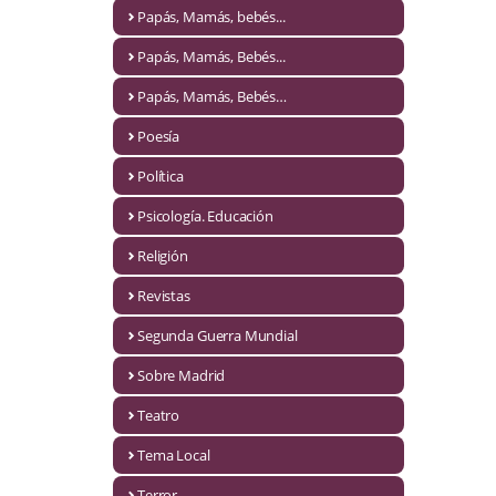
Naturaleza
Papás, Mamás, bebés...
Novela Extranjera
Papás, Mamás, Bebés...
Novela fantástica
Papás, Mamás, Bebés…
Poesía
Novela histórica
Política
Novela negra
Psicología. Educación
Novela romántica
Religión
Otros idiomas
Revistas
Papás, Mamás, bebés...
Segunda Guerra Mundial
Papás, Mamás, Bebés...
Sobre Madrid
Teatro
Papás, Mamás, Bebés…
Tema Local
Poesía
Terror