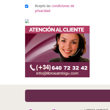
Acepto las
condiciones de
Viajes
privacidad
Viajesç