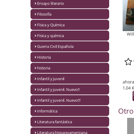
Ensayo literario
Economía
Filosofía
Enciclopedias
Física y Química
Ensayo
Wi
Física y química
Ensayo literario
Guerra Civil Española
Filosofía
Historia
Física y Química
historia
Infantil y juvenil
Física y química
ahora
1,04 
Infantil y juvenil. Nuevo!!
Guerra Civil Española
Infantil y juvenil. Nuevo!!!
Historia
Otro
Informática
historia
Literatura fantástica
Infantil y juvenil
Literatura hispanoamericana