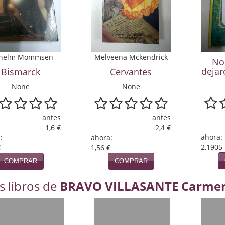
lhelm Mommsen
Melveena Mckendrick
No
dejar
Bismarck
Cervantes
None
None
antes
antes
1,6 €
2,4 €
ahora:
:
ahora:
2,1905
€
1,56 €
COMPRAR
COMPRAR
s libros de
BRAVO VILLASANTE Carme