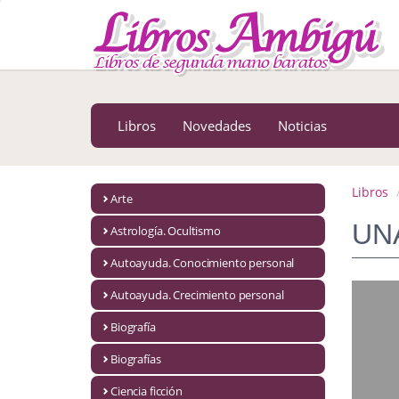
MENÚ PRINCIPAL
Libros
Novedades
Libros
Novedades
Noticias
Notícias
MATERIAS
Libros
Arte
Arte
UN
Astrología. Ocultismo
Astrología. Ocultismo
Autoayuda. Conocimiento personal
Autoayuda. Conocimiento personal
Autoayuda. Crecimiento personal
Autoayuda. Crecimiento personal
Biografía
Biografías
Biografía
Ciencia ficción