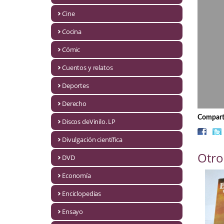
Biografías
Cine
Ciencia ficción
Cocina
Cine
Cómic
Cocina
Cuentos y relatos
Cómic
Deportes
Derecho
Cuentos y relatos
Comparti
Discos deVinilo. LP
Deportes
Divulgación científica
Derecho
Otro
DVD
Discos deVinilo. LP
Economía
Divulgación científica
Enciclopedias
DVD
Ensayo