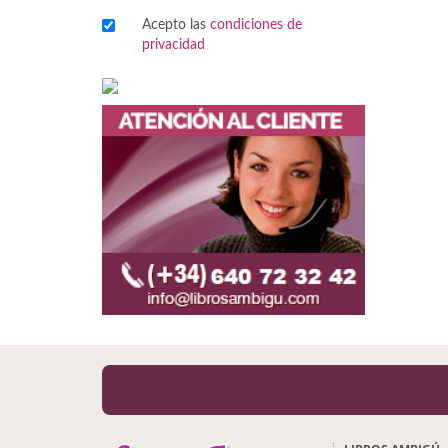
Acepto las
condiciones de
Viajes
privacidad
Viajesç