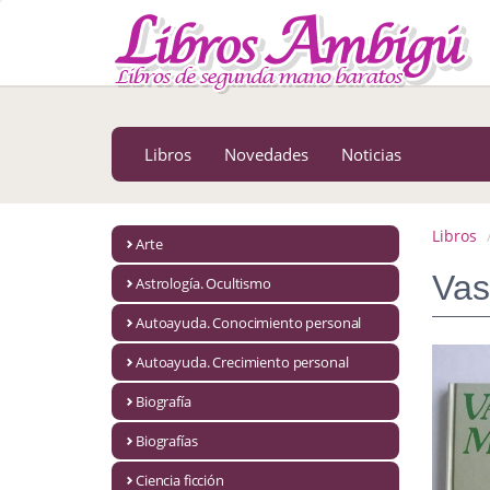
MENÚ PRINCIPAL
Libros
Novedades
Libros
Novedades
Noticias
Notícias
MATERIAS
Libros
Arte
Arte
Vas
Astrología. Ocultismo
Astrología. Ocultismo
Autoayuda. Conocimiento personal
Autoayuda. Conocimiento personal
Autoayuda. Crecimiento personal
Autoayuda. Crecimiento personal
Biografía
Biografías
Biografía
Ciencia ficción