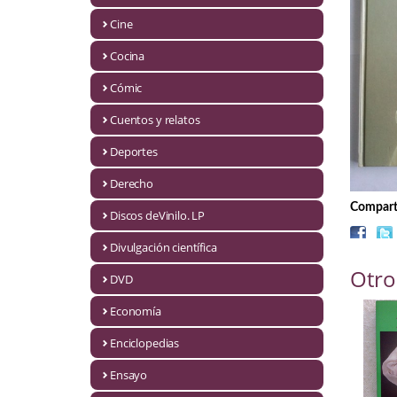
Biografías
Cine
Ciencia ficción
Cocina
Cine
Cómic
Cocina
Cuentos y relatos
Cómic
Deportes
Derecho
Cuentos y relatos
Comparti
Discos deVinilo. LP
Deportes
Divulgación científica
Derecho
Otro
DVD
Discos deVinilo. LP
Economía
Divulgación científica
Enciclopedias
DVD
Ensayo