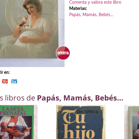
Comenta y valora este libro
Materias:
Papás, Mamás, Bebés…
r en:
s libros de
Papás, Mamás, Bebés…