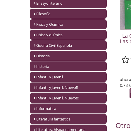
Ensayo literario
Economía
Filosofía
Enciclopedias
Física y Química
Ensayo
Física y química
La 
Las 
Ensayo literario
Guerra Civil Española
Filosofía
Historia
Física y Química
historia
Infantil y juvenil
Física y química
ahora
0,78 
Infantil y juvenil. Nuevo!!
Guerra Civil Española
Infantil y juvenil. Nuevo!!!
Historia
Informática
historia
Literatura fantástica
Otro
Infantil y juvenil
Literatura hispanoamericana