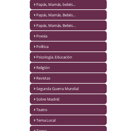
Naturaleza
Papás, Mamás, bebés...
Novela Extranjera
Papás, Mamás, Bebés...
Novela fantástica
Papás, Mamás, Bebés…
Poesía
Novela histórica
Política
Novela negra
Psicología. Educación
Novela romántica
Religión
Otros idiomas
Revistas
Papás, Mamás, bebés...
Segunda Guerra Mundial
Papás, Mamás, Bebés...
Sobre Madrid
Teatro
Papás, Mamás, Bebés…
Tema Local
Poesía
Terror