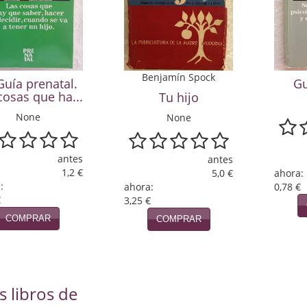
Benjamín Spock
Guía prenatal.
Gu
cosas que ha...
Tu hijo
None
None
antes
antes
1,2 €
5,0 €
ahora:
:
ahora:
0,78 €
€
3,25 €
COMPRAR
COMPRAR
s libros de