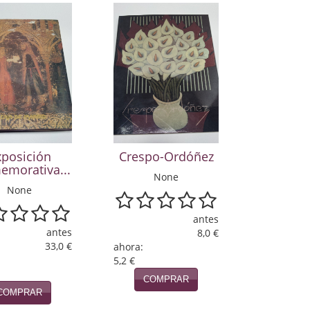
xposición
Crespo-Ordóñez
emorativa...
None
None
antes
antes
8,0 €
33,0 €
ahora:
5,2 €
COMPRAR
COMPRAR