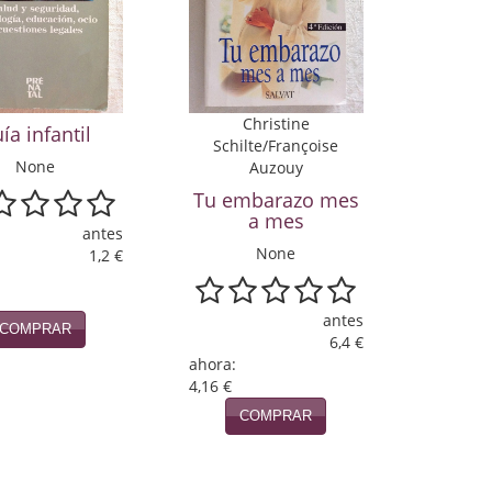
Christine
ía infantil
Schilte/Françoise
None
Auzouy
Tu embarazo mes
a mes
antes
None
1,2 €
antes
COMPRAR
6,4 €
ahora:
4,16 €
COMPRAR