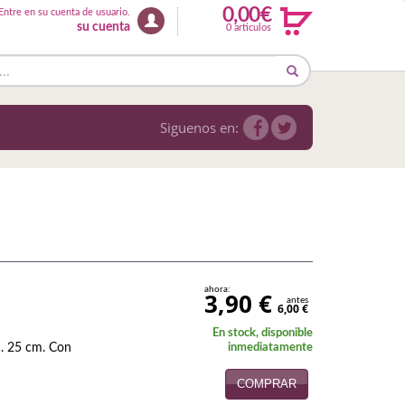
0,00€
Entre en su cuenta de usuario.
su cuenta
0 articulos
Siguenos en:
ahora:
3,90 €
antes
6,00 €
En stock, disponible
a. 25 cm. Con
inmediatamente
COMPRAR