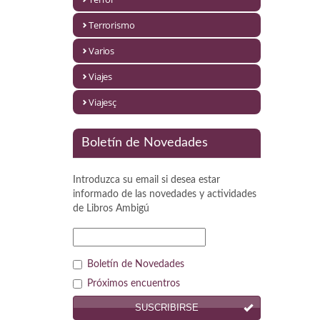
Política
Terrorismo
Psicología. Educación
Varios
Religión
Viajes
Revistas
Viajesç
Segunda Guerra Mundial
Boletín de Novedades
Sobre Madrid
Introduzca su email si desea estar
Teatro
informado de las novedades y actividades
de
Libros Ambigú
Tema Local
Terror
Boletín de Novedades
Terrorismo
Próximos encuentros
SUSCRIBIRSE
Varios