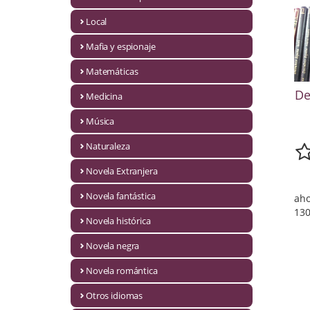
Infantil y juvenil. Nuevo!!
Local
Mafia y espionaje
Infantil y juvenil. Nuevo!!!
Matemáticas
Informática
De
Medicina
Literatura fantástica
Música
Literatura hispanoamericana
Naturaleza
Local
Novela Extranjera
Mafia y espionaje
Novela fantástica
aho
130
Novela histórica
Matemáticas
Novela negra
Medicina
Novela romántica
Música
Otros idiomas