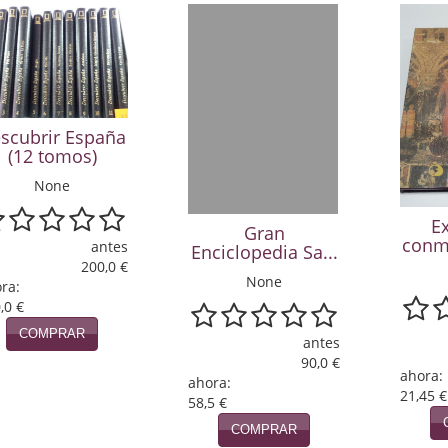
scubrir España
(12 tomos)
None
E
Gran
conm
antes
Enciclopedia Sa...
200,0 €
None
ra:
,0 €
COMPRAR
antes
90,0 €
ahora:
ahora:
21,45 €
58,5 €
COMPRAR