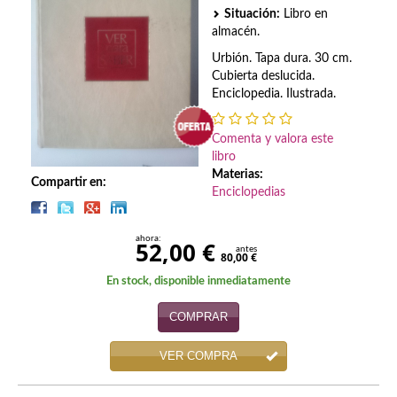
Biografías
Situación:
Libro en
almacén.
Ciencia ficción
Urbión. Tapa dura. 30 cm.
Cine
Cubierta deslucida.
Enciclopedia. Ilustrada.
Cocina
Comenta y valora este
Cómic
libro
Materias:
Compartir en:
Cuentos y relatos
Enciclopedias
Deportes
ahora:
52,00 €
antes
80,00 €
Derecho
En stock, disponible inmediatamente
Discos deVinilo. LP
COMPRAR
Divulgación científica
VER COMPRA
DVD