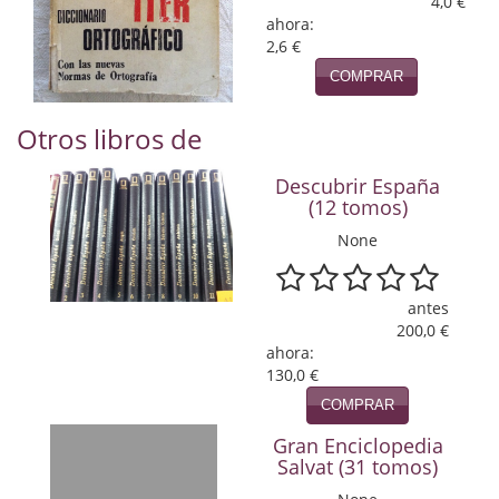
4,0 €
Naturaleza
ahora:
2,6 €
Novela Extranjera
COMPRAR
Novela fantástica
Otros libros de
Novela histórica
Descubrir España
Novela negra
(12 tomos)
Novela romántica
None
Otros idiomas
antes
200,0 €
Papás, Mamás, bebés...
ahora:
130,0 €
Papás, Mamás, Bebés...
COMPRAR
Papás, Mamás, Bebés…
Gran Enciclopedia
Salvat (31 tomos)
Poesía