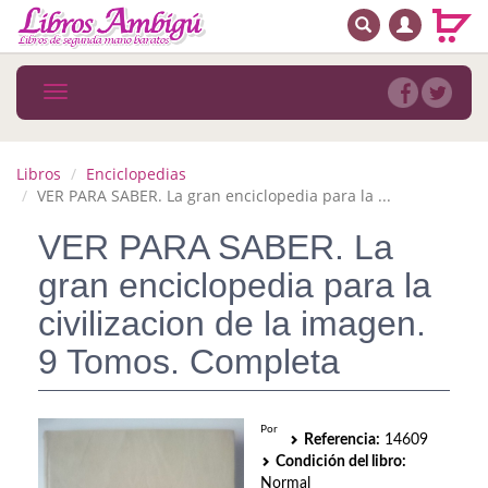
BUSCAR
MENÚ PRINCIPAL
Libros
Toggle
navigation
Novedades
Notícias
Libros
Enciclopedias
VER PARA SABER. La gran enciclopedia para la ...
MATERIAS
VER PARA SABER. La
Arte
gran enciclopedia para la
Astrología. Ocultismo
civilizacion de la imagen.
9 Tomos. Completa
Autoayuda. Conocimiento personal
Autoayuda. Crecimiento personal
Por
Referencia:
14609
Biografía
Condición del libro:
Normal