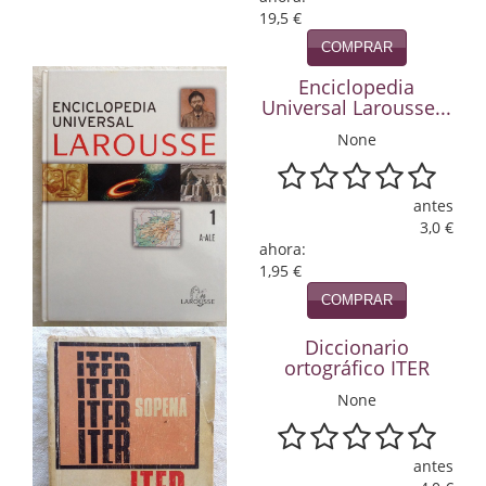
19,5 €
Infantil y juvenil. Nuevo!!
COMPRAR
Infantil y juvenil. Nuevo!!!
Enciclopedia
Universal Larousse...
Informática
None
Literatura fantástica
antes
Literatura hispanoamericana
3,0 €
ahora:
Local
1,95 €
COMPRAR
Mafia y espionaje
Diccionario
Matemáticas
ortográfico ITER
Medicina
None
Música
antes