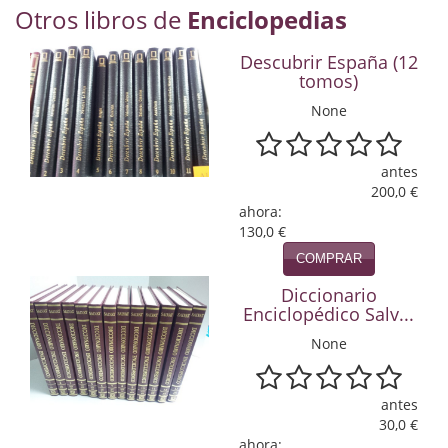
Otros libros de
Enciclopedias
Economía
Enciclopedias
Descubrir España (12
tomos)
Ensayo
None
Ensayo literario
antes
Filosofía
200,0 €
ahora:
Física y Química
130,0 €
COMPRAR
Física y química
Diccionario
Guerra Civil Española
Enciclopédico Salv...
None
Historia
historia
antes
30,0 €
Infantil y juvenil
ahora: