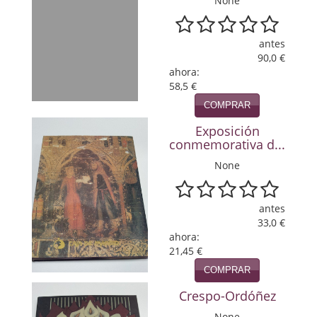
None
Política
Psicología. Educación
antes
90,0 €
Religión
ahora:
58,5 €
Revistas
COMPRAR
Exposición
Segunda Guerra Mundial
conmemorativa d...
Sobre Madrid
None
Teatro
antes
Tema Local
33,0 €
ahora:
Terror
21,45 €
COMPRAR
Terrorismo
Crespo-Ordóñez
Varios
None