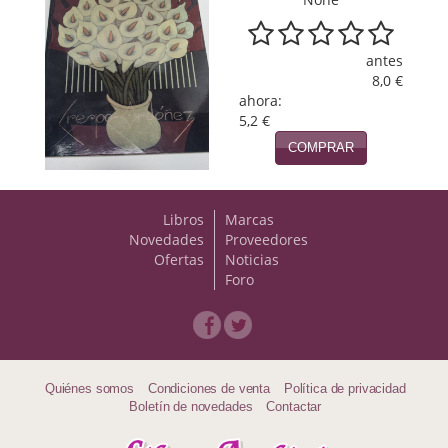
Viajes
antes
Viajesç
8,0 €
ahora:
5,2 €
COMPRAR
Libros
Marcas
Novedades
Proveedores
Ofertas
Noticias
Foro
Quiénes somos
Condiciones de venta
Política de privacidad
Boletín de novedades
Contactar