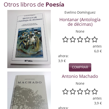
Otros libros de
Poesía
Economía
Evelino Domínguez
Enciclopedias
Hontanar (Antología
de décimas)
Ensayo
None
Ensayo literario
Filosofía
antes
6,0 €
Física y Química
ahora:
3,9 €
Física y química
COMPRAR
Antonio Machado
Guerra Civil Española
None
Historia
historia
antes
3,9 €
Infantil y juvenil
ahora: