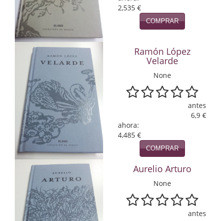
2,535 €
Infantil y juvenil. Nuevo!!
COMPRAR
Infantil y juvenil. Nuevo!!!
Ramón López
Informática
Velarde
None
Literatura fantástica
Literatura hispanoamericana
antes
6,9 €
Local
ahora:
4,485 €
Mafia y espionaje
COMPRAR
Matemáticas
Aurelio Arturo
Medicina
None
Música
antes