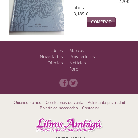
Naturaleza
4,9 €
ahora:
3,185 €
Novela Extranjera
COMPRAR
Novela fantástica
Novela histórica
Libros
Marcas
Novela negra
Novedades
Proveedores
Ofertas
Noticias
Novela romántica
Foro
Otros idiomas
Papás, Mamás, bebés...
Quiénes somos
Condiciones de venta
Política de privacidad
Papás, Mamás, Bebés...
Boletín de novedades
Contactar
Papás, Mamás, Bebés…
Poesía