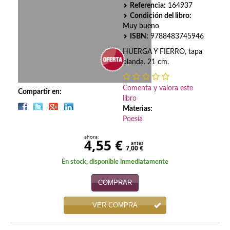
Biografías
Referencia:
164937
Condición del libro:
Ciencia ficción
Muy bueno
ISBN:
9788483745946
Cine
HUERGA Y FIERRO, tapa
blanda. 21 cm.
Cocina
Cómic
Comenta y valora este
Compartir en:
libro
Cuentos y relatos
Materias:
Poesía
Deportes
ahora:
4,55 €
antes
7,00 €
Derecho
En stock, disponible inmediatamente
Discos deVinilo. LP
COMPRAR
Divulgación científica
VER COMPRA
DVD