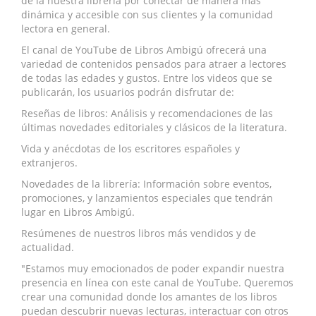
de la nuestra librería por conectar de manera más
Biografías
dinámica y accesible con sus clientes y la comunidad
lectora en general.
Ciencia ficción
El canal de YouTube de Libros Ambigú ofrecerá una
Cine
variedad de contenidos pensados para atraer a lectores
de todas las edades y gustos. Entre los videos que se
Cocina
publicarán, los usuarios podrán disfrutar de:
Reseñas de libros: Análisis y recomendaciones de las
Cómic
últimas novedades editoriales y clásicos de la literatura.
Vida y anécdotas de los escritores españoles y
Cuentos y relatos
extranjeros.
Deportes
Novedades de la librería: Información sobre eventos,
promociones, y lanzamientos especiales que tendrán
Derecho
lugar en Libros Ambigú.
Resúmenes de nuestros libros más vendidos y de
Discos deVinilo. LP
actualidad.
"Estamos muy emocionados de poder expandir nuestra
Divulgación científica
presencia en línea con este canal de YouTube. Queremos
crear una comunidad donde los amantes de los libros
DVD
puedan descubrir nuevas lecturas, interactuar con otros