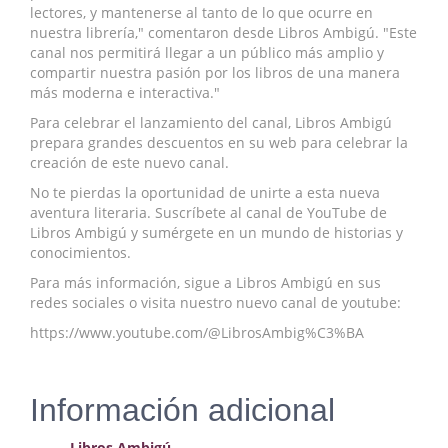
lectores, y mantenerse al tanto de lo que ocurre en
Economía
nuestra librería," comentaron desde Libros Ambigú. "Este
canal nos permitirá llegar a un público más amplio y
Enciclopedias
compartir nuestra pasión por los libros de una manera
más moderna e interactiva."
Ensayo
Para celebrar el lanzamiento del canal, Libros Ambigú
prepara grandes descuentos en su web para celebrar la
Ensayo literario
creación de este nuevo canal.
Filosofía
No te pierdas la oportunidad de unirte a esta nueva
aventura literaria. Suscríbete al canal de YouTube de
Física y Química
Libros Ambigú y sumérgete en un mundo de historias y
conocimientos.
Física y química
Para más información, sigue a Libros Ambigú en sus
redes sociales o visita nuestro nuevo canal de youtube:
Guerra Civil Española
https://www.youtube.com/@LibrosAmbig%C3%BA
Historia
historia
Información adicional
Infantil y juvenil
Libros Ambigú