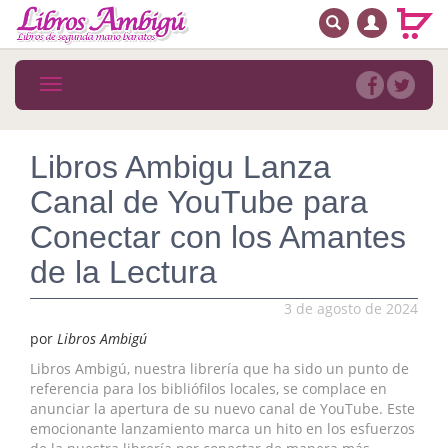
BUSCAR
MENÚ PRINCIPAL
Libros
Toggle
navigation
Novedades
Notícias
Libros Ambigu Lanza
Canal de YouTube para
MATERIAS
Conectar con los Amantes
Arte
de la Lectura
Astrología. Ocultismo
3 de agosto de 2024
Autoayuda. Conocimiento personal
por
Libros Ambigú
Autoayuda. Crecimiento personal
Libros Ambigú, nuestra librería que ha sido un punto de
referencia para los bibliófilos locales, se complace en
anunciar la apertura de su nuevo canal de YouTube. Este
Biografía
emocionante lanzamiento marca un hito en los esfuerzos