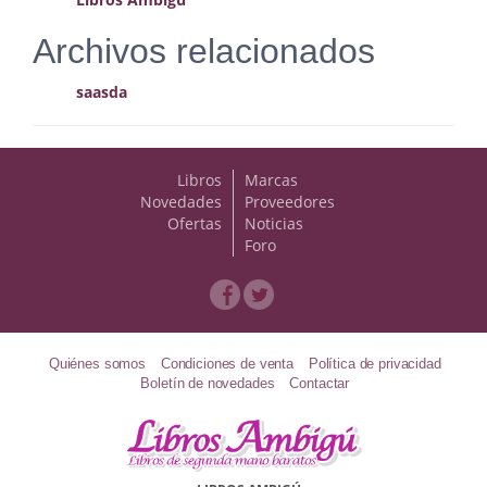
Infantil y juvenil. Nuevo!!
Archivos relacionados
Infantil y juvenil. Nuevo!!!
saasda
Informática
Literatura fantástica
Libros
Marcas
Novedades
Proveedores
Literatura hispanoamericana
Ofertas
Noticias
Foro
Local
Mafia y espionaje
Matemáticas
Quiénes somos
Condiciones de venta
Política de privacidad
Boletín de novedades
Contactar
Medicina
Música