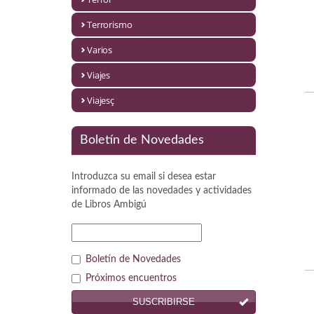
Política
Terrorismo
Psicología. Educación
Varios
Religión
Viajes
Revistas
Viajesç
Segunda Guerra Mundial
Boletín de Novedades
Sobre Madrid
Introduzca su email si desea estar
Teatro
informado de las novedades y actividades
de
Libros Ambigú
Tema Local
Terror
Boletín de Novedades
Terrorismo
Próximos encuentros
SUSCRIBIRSE
Varios