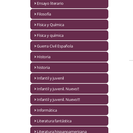
Ensayo literario
Economía
Filosofía
Enciclopedias
Física y Química
Ensayo
Física y química
Ensayo literario
Guerra Civil Española
Filosofía
Historia
Física y Química
historia
Infantil y juvenil
Física y química
Infantil y juvenil. Nuevo!!
Guerra Civil Española
Infantil y juvenil. Nuevo!!!
Historia
Informática
historia
Literatura fantástica
Infantil y juvenil
Literatura hispanoamericana