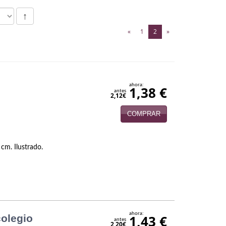
↑
(current)
«
1
2
»
ahora:
1,38 €
antes
2,12€
COMPRAR
 cm. Ilustrado.
ahora:
colegio
1,43 €
antes
2,20€