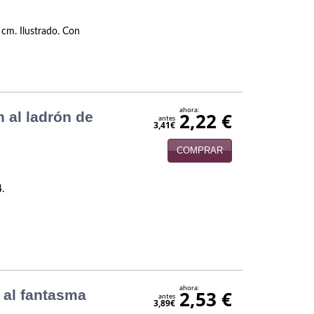
 cm. Ilustrado. Con
ahora:
 al ladrón de
2,22 €
antes
3,41€
COMPRAR
4.
ahora:
 al fantasma
2,53 €
antes
3,89€