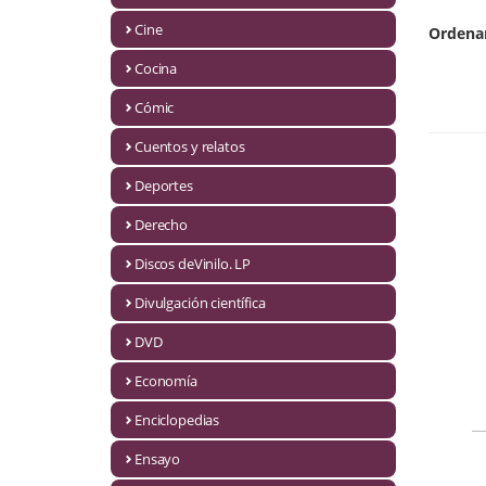
Biografías
Cine
Ordena
Ciencia ficción
Cocina
Cine
Cómic
Cocina
Cuentos y relatos
Cómic
Deportes
Derecho
Cuentos y relatos
Discos deVinilo. LP
Deportes
Divulgación científica
Derecho
DVD
Discos deVinilo. LP
Economía
Divulgación científica
Enciclopedias
DVD
Ensayo