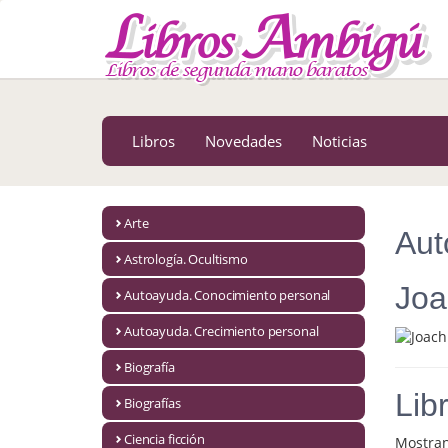
MENÚ PRINCIPAL
Libros
Novedades
Libros
Novedades
Noticias
Notícias
MATERIAS
Arte
Aut
Arte
Astrología. Ocultismo
Astrología. Ocultismo
Joa
Autoayuda. Conocimiento personal
Autoayuda. Conocimiento personal
Autoayuda. Crecimiento personal
Autoayuda. Crecimiento personal
Biografía
Lib
Biografías
Biografía
Ciencia ficción
Mostra