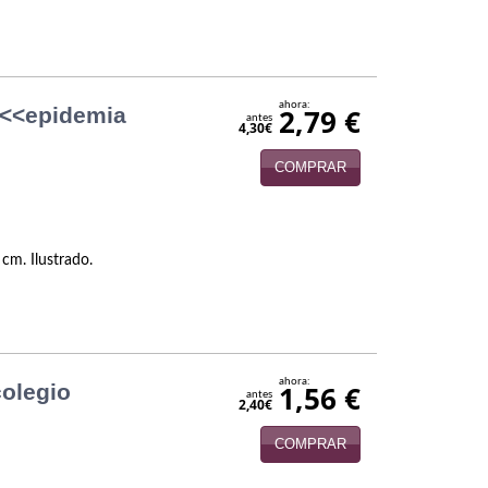
ahora:
a <<epidemia
2,79 €
antes
4,30€
COMPRAR
 cm. Ilustrado.
ahora:
colegio
1,56 €
antes
2,40€
COMPRAR