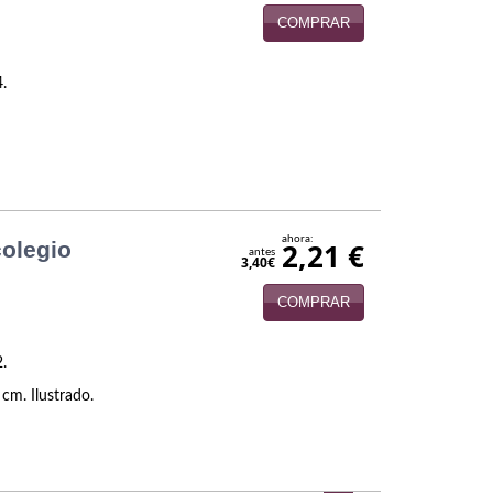
COMPRAR
4.
ahora:
colegio
2,21 €
antes
3,40€
COMPRAR
2.
 cm. Ilustrado.