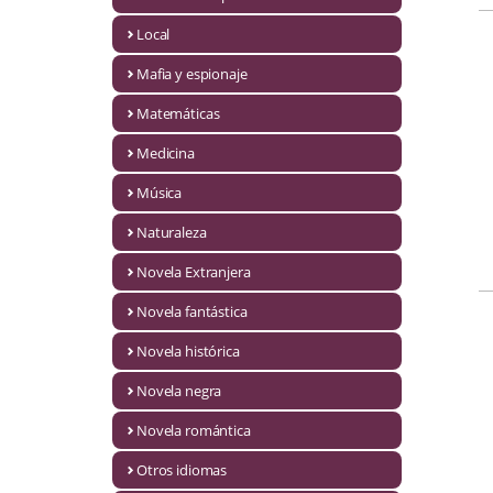
Infantil y juvenil. Nuevo!!
Local
Mafia y espionaje
Infantil y juvenil. Nuevo!!!
Matemáticas
Informática
Medicina
Literatura fantástica
Música
Literatura hispanoamericana
Naturaleza
Local
Novela Extranjera
Mafia y espionaje
Novela fantástica
Novela histórica
Matemáticas
Novela negra
Medicina
Novela romántica
Música
Otros idiomas