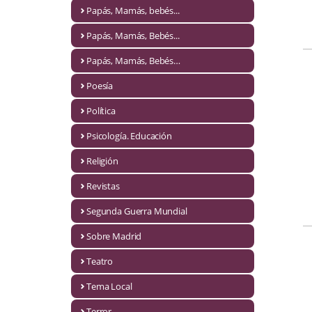
Naturaleza
Papás, Mamás, bebés...
Novela Extranjera
Papás, Mamás, Bebés...
Novela fantástica
Papás, Mamás, Bebés…
Poesía
Novela histórica
Política
Novela negra
Psicología. Educación
Novela romántica
Religión
Otros idiomas
Revistas
Papás, Mamás, bebés...
Segunda Guerra Mundial
Papás, Mamás, Bebés...
Sobre Madrid
Teatro
Papás, Mamás, Bebés…
Tema Local
Poesía
Terror