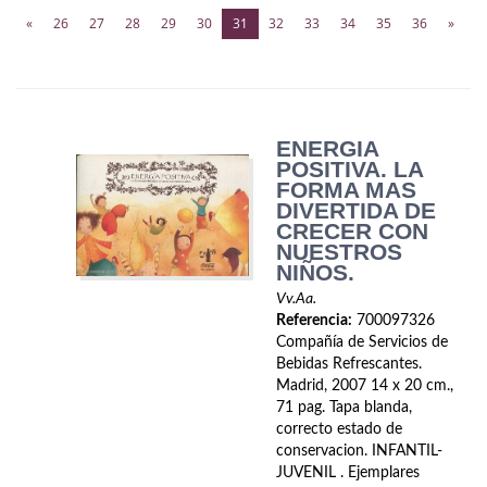
Biografías
(current)
«
26
27
28
29
30
31
32
33
34
35
36
»
Ciencia ficción
Cine
Cocina
ENERGIA
POSITIVA. LA
Cómic
FORMA MAS
DIVERTIDA DE
CRECER CON
Cuentos y relatos
NUESTROS
NIÑOS.
Deportes
Vv.Aa.
Derecho
Referencia:
700097326
Compañía de Servicios de
Bebidas Refrescantes.
Discos deVinilo. LP
Madrid, 2007 14 x 20 cm.,
71 pag. Tapa blanda,
Divulgación científica
correcto estado de
conservacion. INFANTIL-
DVD
JUVENIL . Ejemplares