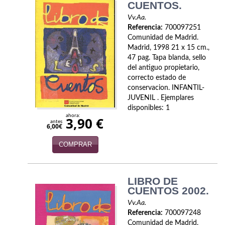
CUENTOS.
Política
Vv.Aa.
Referencia:
700097251
Psicología. Educación
Comunidad de Madrid.
Madrid, 1998 21 x 15 cm.,
Religión
47 pag. Tapa blanda, sello
del antiguo propietario,
Revistas
correcto estado de
conservacion. INFANTIL-
Segunda Guerra Mundial
JUVENIL . Ejemplares
disponibles: 1
Sobre Madrid
ahora:
3,90 €
antes
6,00€
Teatro
COMPRAR
Tema Local
Terror
LIBRO DE
CUENTOS 2002.
Terrorismo
Vv.Aa.
Referencia:
700097248
Varios
Comunidad de Madrid.