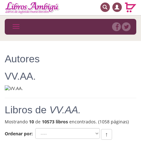
BUSCAR
MENÚ PRINCIPAL
Libros
Toggle
navigation
Novedades
Notícias
Autores
MATERIAS
VV.AA.
Arte
Astrología. Ocultismo
Autoayuda. Conocimiento personal
Libros de
VV.AA.
Autoayuda. Crecimiento personal
Mostrando
10
de
10573 libros
encontrados. (1058 páginas)
Biografía
Ordenar por:
↑