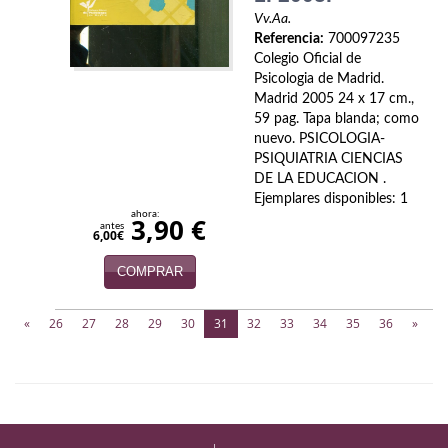
Vv.Aa.
Referencia:
700097235
Colegio Oficial de
Psicologia de Madrid.
Madrid 2005 24 x 17 cm.,
59 pag. Tapa blanda; como
nuevo. PSICOLOGIA-
PSIQUIATRIA CIENCIAS
DE LA EDUCACION .
Ejemplares disponibles: 1
ahora:
3,90 €
antes
6,00€
COMPRAR
(current)
«
26
27
28
29
30
31
32
33
34
35
36
»