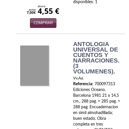
disponibles: 1
Economía
ahora:
4,55 €
antes
7,00€
Enciclopedias
COMPRAR
Ensayo
Ensayo literario
ANTOLOGIA
UNIVERSAL DE
Filosofía
CUENTOS Y
NARRACIONES.
(3
Física y Química
VOLUMENES).
Física y química
Vv.Aa.
Referencia:
700097313
Guerra Civil Española
Ediciones Oceano.
Barcelona 1981 21 x 14,5
Historia
cm., 288 pag. = 285 pag. =
288 pag. Encuadernacion
en simil almohadillada;
historia
buen estado. Obra
completa en tres
Infantil y juvenil