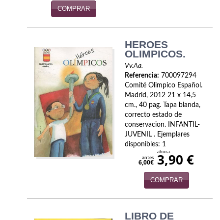
Naturaleza
COMPRAR
Novela Extranjera
Novela fantástica
HEROES
OLIMPICOS.
Novela histórica
Vv.Aa.
Referencia:
700097294
Novela negra
Comité Olimpico Español.
Madrid, 2012 21 x 14,5
Novela romántica
cm., 40 pag. Tapa blanda,
correcto estado de
Otros idiomas
conservacion. INFANTIL-
JUVENIL . Ejemplares
disponibles: 1
Papás, Mamás, bebés...
ahora:
3,90 €
antes
6,00€
Papás, Mamás, Bebés...
COMPRAR
Papás, Mamás, Bebés…
Poesía
LIBRO DE