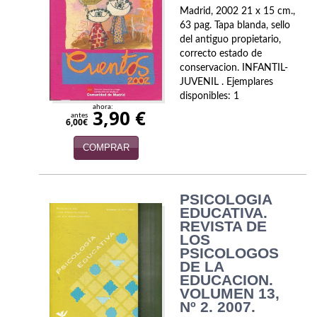
Madrid, 2002 21 x 15 cm.,
Viajes
63 pag. Tapa blanda, sello
del antiguo propietario,
Viajesç
correcto estado de
conservacion. INFANTIL-
JUVENIL . Ejemplares
disponibles: 1
ahora:
3,90 €
antes
6,00€
COMPRAR
PSICOLOGIA
EDUCATIVA.
REVISTA DE
LOS
PSICOLOGOS
DE LA
EDUCACION.
VOLUMEN 13,
Nº 2. 2007.