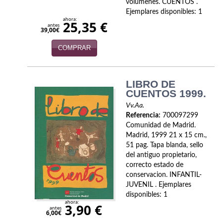
volumenes. CUENTOS .
Ejemplares disponibles: 1
Infantil y juvenil. Nuevo!!
ahora:
25,35 €
antes
39,00€
Infantil y juvenil. Nuevo!!!
COMPRAR
Informática
Literatura fantástica
LIBRO DE
CUENTOS 1999.
Literatura hispanoamericana
Vv.Aa.
Referencia:
700097299
Local
Comunidad de Madrid.
Madrid, 1999 21 x 15 cm.,
Mafia y espionaje
51 pag. Tapa blanda, sello
del antiguo propietario,
Matemáticas
correcto estado de
conservacion. INFANTIL-
Medicina
JUVENIL . Ejemplares
disponibles: 1
Música
ahora:
3,90 €
antes
6,00€