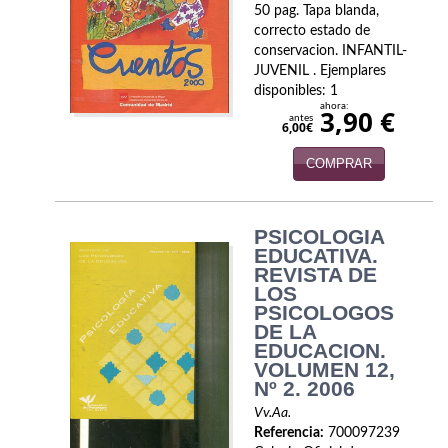
50 pag. Tapa blanda,
correcto estado de
conservacion. INFANTIL-
JUVENIL . Ejemplares
disponibles: 1
ahora:
3,90 €
antes
6,00€
COMPRAR
PSICOLOGIA
EDUCATIVA.
REVISTA DE
LOS
PSICOLOGOS
DE LA
EDUCACION.
VOLUMEN 12,
Nº 2. 2006
Vv.Aa.
Referencia:
700097239