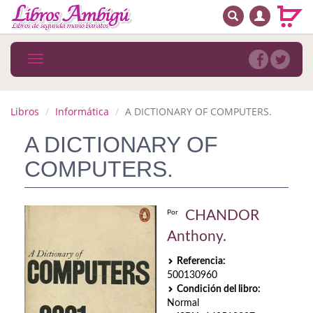
BUSCAR
MENÚ PRINCIPAL
Libros
Toggle
navigation
Novedades
Notícias
Libros
Informática
A DICTIONARY OF COMPUTERS.
MATERIAS
A DICTIONARY OF
COMPUTERS.
Arte
Astrología. Ocultismo
CHANDOR
Por
Autoayuda. Conocimiento personal
Anthony.
Autoayuda. Crecimiento personal
Referencia:
500130960
Biografía
Condición del libro:
Normal