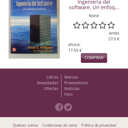
Ingeniería del
Naturaleza
software. Un enfoq...
Novela Extranjera
None
Novela fantástica
antes
Novela histórica
27,0 €
ahora:
Novela negra
17,55 €
COMPRAR
Novela romántica
Otros idiomas
Libros
Marcas
Novedades
Proveedores
Papás, Mamás, bebés...
Ofertas
Noticias
Foro
Papás, Mamás, Bebés...
Papás, Mamás, Bebés…
Poesía
Quiénes somos
Condiciones de venta
Política de privacidad