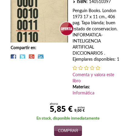
Biografías
ISBN:
140510397
Penguin Books. London
Ciencia ficción
1973 17 x 11 cm., 406
pag. Tapa blanda; buen
Cine
estado de conservacion.
INFORMATICA-
Cocina
INTELIGENCIA
ARTIFICIAL
Compartir en:
Cómic
DICCIONARIOS .
Ejemplares disponibles: 1
Cuentos y relatos
Comenta y valora este
Deportes
libro
Materias:
Derecho
Informática
Discos deVinilo. LP
ahora:
5,85 €
antes
9,00 €
Divulgación científica
En stock, disponible inmediatamente
DVD
COMPRAR