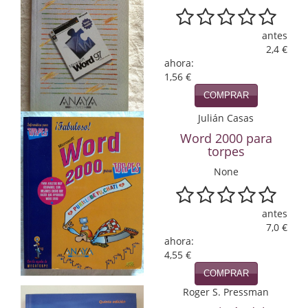
Infantil y juvenil. Nuevo!!
antes
2,4 €
Infantil y juvenil. Nuevo!!!
ahora:
1,56 €
Informática
COMPRAR
Literatura fantástica
Julián Casas
Word 2000 para
Literatura hispanoamericana
torpes
Local
None
Mafia y espionaje
antes
Matemáticas
7,0 €
ahora:
Medicina
4,55 €
COMPRAR
Música
Roger S. Pressman