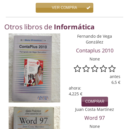
Economía
VER COMPRA
Enciclopedias
Otros libros de
Informática
Ensayo
Fernando de Vega
Ensayo literario
González
Contaplus 2010
Filosofía
None
Física y Química
antes
Física y química
6,5 €
ahora:
Guerra Civil Española
4,225 €
Historia
COMPRAR
Juan Costa Martínez
historia
Word 97
Infantil y juvenil
None