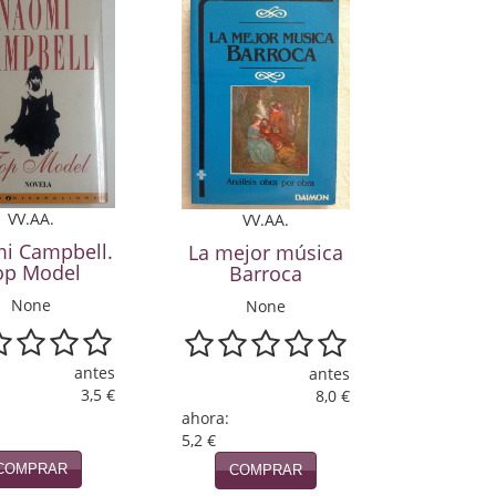
VV.AA.
VV.AA.
i Campbell.
La mejor música
op Model
Barroca
None
None
antes
antes
3,5 €
8,0 €
ahora:
5,2 €
COMPRAR
COMPRAR