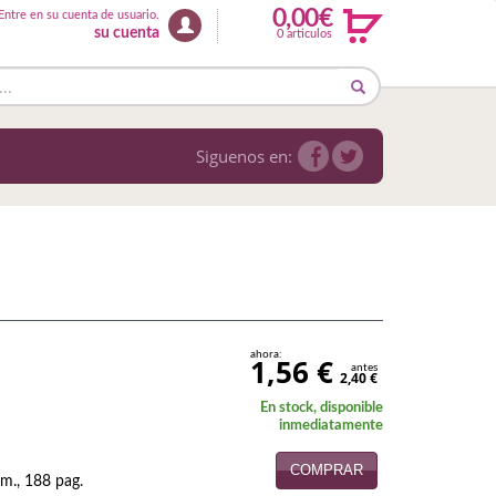
0,00€
Entre en su cuenta de usuario.
su cuenta
0 articulos
Siguenos en:
ahora:
1,56 €
antes
2,40 €
En stock, disponible
inmediatamente
COMPRAR
m., 188 pag.