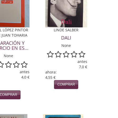
L LÓPEZ PINTOR
LINDE SALBER
E JUAN TOHARIA
DALI
PARACIÓN Y
None
RCIO EN ES...
None
antes
7,0 €
antes
ahora:
4,0 €
4,55 €
COMPRAR
COMPRAR