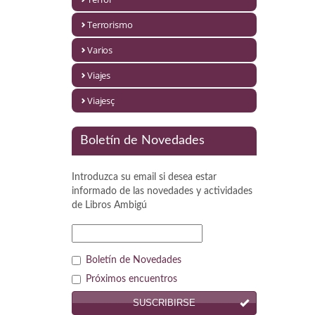
Política
Terrorismo
Psicología. Educación
Varios
Religión
Viajes
Revistas
Viajesç
Segunda Guerra Mundial
Boletín de Novedades
Sobre Madrid
Introduzca su email si desea estar
Teatro
informado de las novedades y actividades
de
Libros Ambigú
Tema Local
Terror
Boletín de Novedades
Terrorismo
Próximos encuentros
SUSCRIBIRSE
Varios