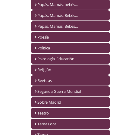
Naturaleza
Papás, Mamás, bebés...
Novela Extranjera
Papás, Mamás, Bebés...
Novela fantástica
Papás, Mamás, Bebés…
Poesía
Novela histórica
Política
Novela negra
Psicología. Educación
Novela romántica
Religión
Otros idiomas
Revistas
Papás, Mamás, bebés...
Segunda Guerra Mundial
Papás, Mamás, Bebés...
Sobre Madrid
Teatro
Papás, Mamás, Bebés…
Tema Local
Poesía
Terror