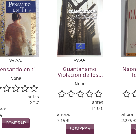
VV.AA.
VV.AA.
Guantanamo.
Naom
ensando en ti
Violación de los...
T
None
None
antes
antes
2,0 €
11,0 €
ra:
ahora:
ahora:
 €
7,15 €
2,275 €
COMPRAR
COMPRAR