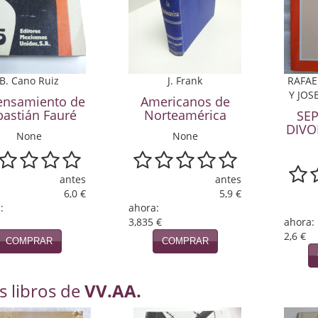
B. Cano Ruiz
J. Frank
RAFAE
Y JOS
ensamiento de
Americanos de
bastián Fauré
Norteamérica
SE
DIVO
None
None
antes
antes
6,0 €
5,9 €
:
ahora:
3,835 €
ahora:
2,6 €
COMPRAR
COMPRAR
s libros de
VV.AA.