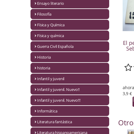
Ensayo literario
Economía
Filosofía
Enciclopedias
Física y Química
Ensayo
Física y química
El p
Ensayo literario
Guerra Civil Española
Se
Filosofía
Historia
Física y Química
historia
Infantil y juvenil
Física y química
ahora
Infantil y juvenil. Nuevo!!
Guerra Civil Española
3,9 €
Infantil y juvenil. Nuevo!!!
Historia
Informática
historia
Otro
Literatura fantástica
Infantil y juvenil
Literatura hispanoamericana