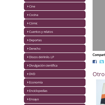
Biografías
Cine
Ciencia ficción
Cocina
Cine
Cómic
Cocina
Cuentos y relatos
Cómic
Deportes
Derecho
Cuentos y relatos
Comparti
Discos deVinilo. LP
Deportes
Divulgación científica
Derecho
Otro
DVD
Discos deVinilo. LP
Economía
Divulgación científica
Enciclopedias
DVD
Ensayo