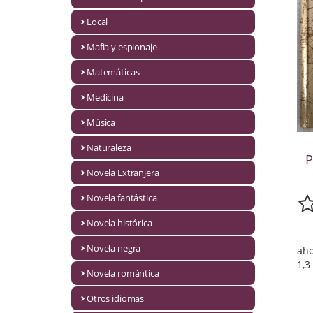
Infantil y juvenil. Nuevo!!
Local
Mafia y espionaje
Infantil y juvenil. Nuevo!!!
Matemáticas
Informática
Medicina
Literatura fantástica
Música
Literatura hispanoamericana
Naturaleza
P
Local
Novela Extranjera
Mafia y espionaje
Novela fantástica
Novela histórica
Matemáticas
Novela negra
aho
Medicina
1,3
Novela romántica
Música
Otros idiomas