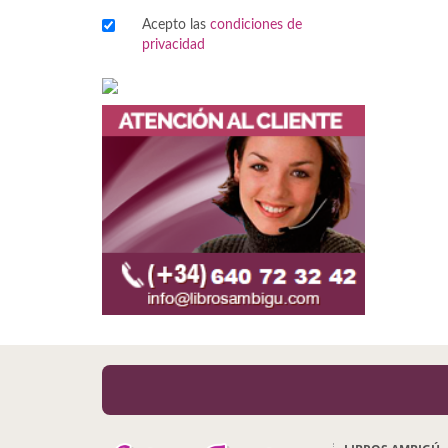
Acepto las
condiciones de
Viajes
privacidad
Viajesç