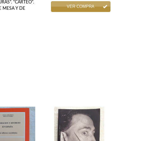
URAS". "CARTEO".
VER COMPRA
DE MESA Y DE