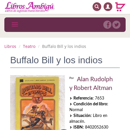
BUSCAR
MENÚ PRINCIPAL
Libros
Toggle
navigation
Novedades
Notícias
Libros
Teatro
Buffalo Bill y los indios
MATERIAS
Buffalo Bill y los indios
Arte
Alan Rudolph
Por
Astrología. Ocultismo
y Robert Altman
Autoayuda. Conocimiento personal
Referencia:
7653
Condición del libro:
Autoayuda. Crecimiento personal
Normal
Situación:
Libro en
Biografía
almacén.
ISBN:
8402052630