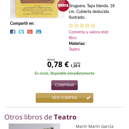
Biografías
Bruguera. Tapa blanda. 18
cm. Cubierta deslucida.
Ciencia ficción
Ilustrado.
Compartir en:
Cine
Comenta y valora este
Cocina
libro
Materias:
Cómic
Teatro
ahora:
Cuentos y relatos
0,78 €
antes
1,20 €
Deportes
En stock, disponible inmediatamente
Derecho
COMPRAR
Discos deVinilo. LP
VER COMPRA
Divulgación científica
Otros libros de
Teatro
DVD
Marín Marín García