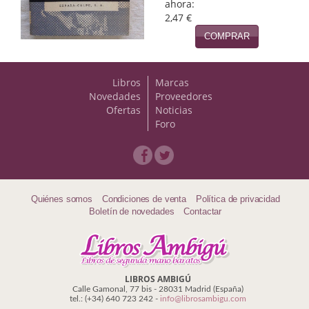
Naturaleza
ahora:
2,47 €
Novela Extranjera
COMPRAR
Novela fantástica
Libros
Marcas
Novela histórica
Novedades
Proveedores
Ofertas
Noticias
Novela negra
Foro
Novela romántica
Otros idiomas
Quiénes somos
Condiciones de venta
Política de privacidad
Papás, Mamás, bebés...
Boletín de novedades
Contactar
Papás, Mamás, Bebés...
Papás, Mamás, Bebés…
LIBROS AMBIGÚ
Calle Gamonal, 77 bis - 28031 Madrid (España)
Poesía
tel.: (+34) 640 723 242 -
info@librosambigu.com