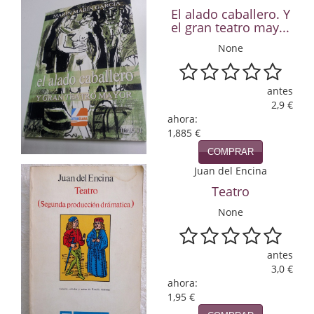
Economía
El alado caballero. Y
el gran teatro may...
Enciclopedias
None
Ensayo
antes
Ensayo literario
2,9 €
ahora:
Filosofía
1,885 €
COMPRAR
Física y Química
Juan del Encina
Física y química
Teatro
None
Guerra Civil Española
Historia
antes
3,0 €
historia
ahora:
1,95 €
Infantil y juvenil