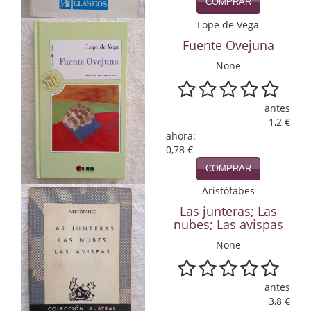
COMPRAR
Infantil y juvenil. Nuevo!!
Lope de Vega
Fuente Ovejuna
Infantil y juvenil. Nuevo!!!
None
Informática
antes
Literatura fantástica
1,2 €
ahora:
Literatura hispanoamericana
0,78 €
Local
COMPRAR
Aristófabes
Mafia y espionaje
Las junteras; Las
nubes; Las avispas
Matemáticas
None
Medicina
Música
antes
3,8 €