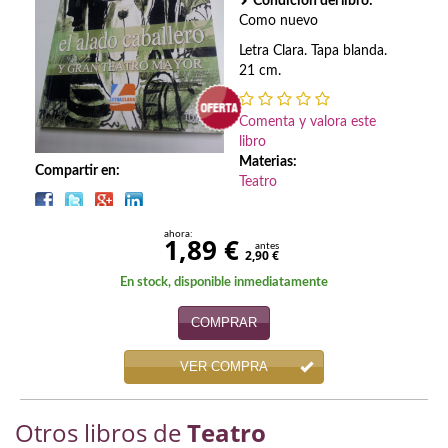
Biografías
Condición del libro:
Como nuevo
Ciencia ficción
Letra Clara. Tapa blanda.
21 cm.
Cine
Comenta y valora este
Cocina
libro
Materias:
Cómic
Compartir en:
Teatro
Cuentos y relatos
ahora:
1,89 €
antes
Deportes
2,90 €
En stock, disponible inmediatamente
Derecho
COMPRAR
Discos deVinilo. LP
VER COMPRA
Divulgación científica
DVD
Otros libros de
Teatro