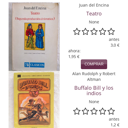
Economía
Juan del Encina
Teatro
Enciclopedias
None
Ensayo
antes
Ensayo literario
3,0 €
ahora:
Filosofía
1,95 €
COMPRAR
Física y Química
Alan Rudolph y Robert
Física y química
Altman
Buffalo Bill y los
Guerra Civil Española
indios
Historia
None
historia
antes
1,2 €
Infantil y juvenil