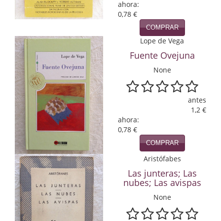
ahora:
0,78 €
Infantil y juvenil. Nuevo!!
COMPRAR
Infantil y juvenil. Nuevo!!!
Lope de Vega
Fuente Ovejuna
Informática
None
Literatura fantástica
Literatura hispanoamericana
antes
1,2 €
Local
ahora:
0,78 €
Mafia y espionaje
COMPRAR
Aristófabes
Matemáticas
Las junteras; Las
Medicina
nubes; Las avispas
None
Música