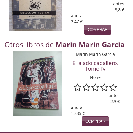
Naturaleza
antes
3,8 €
Novela Extranjera
ahora:
2,47 €
Novela fantástica
COMPRAR
Novela histórica
Otros libros de
Marín Marín García
Novela negra
Marín Marín García
El alado caballero.
Novela romántica
Tomo IV
Otros idiomas
None
Papás, Mamás, bebés...
antes
Papás, Mamás, Bebés...
2,9 €
ahora:
Papás, Mamás, Bebés…
1,885 €
COMPRAR
Poesía