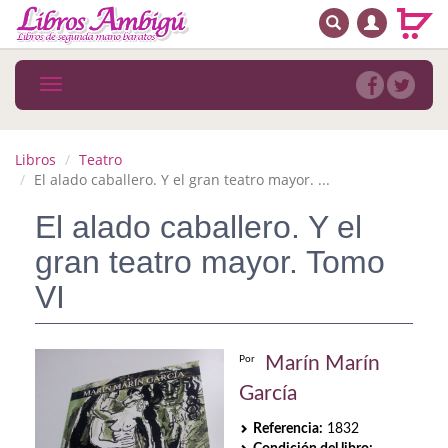
BUSCAR
MENÚ PRINCIPAL
Libros
Toggle
navigation
Novedades
Notícias
Libros
Teatro
El alado caballero. Y el gran teatro mayor. ...
MATERIAS
El alado caballero. Y el
Arte
gran teatro mayor. Tomo
Astrología. Ocultismo
VI
Autoayuda. Conocimiento personal
Marín Marín
Por
Autoayuda. Crecimiento personal
García
Biografía
Referencia:
1832