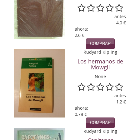
Política
antes
Psicología. Educación
4,0 €
ahora:
Religión
2,6 €
COMPRAR
Revistas
Rudyard Kipling
Segunda Guerra Mundial
Los hermanos de
Mowgli
Sobre Madrid
None
Teatro
antes
Tema Local
1,2 €
ahora:
Terror
0,78 €
COMPRAR
Terrorismo
Rudyard Kipling
Varios