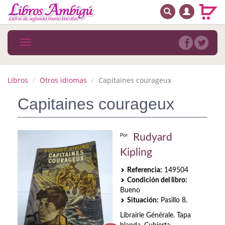
BUSCAR
MENÚ PRINCIPAL
Libros
Toggle
navigation
Novedades
Notícias
Libros
Otros idiomas
Capitaines courageux
MATERIAS
Capitaines courageux
Arte
Rudyard
Por
Astrología. Ocultismo
Kipling
Autoayuda. Conocimiento personal
Referencia:
149504
Condición del libro:
Autoayuda. Crecimiento personal
Bueno
Situación:
Pasillo 8.
Biografía
Librairie Générale. Tapa