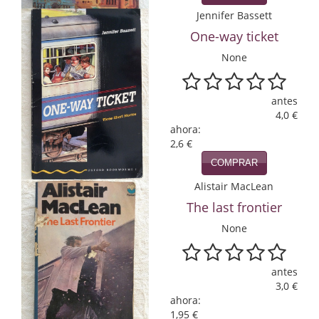
Jennifer Bassett
Infantil y juvenil. Nuevo!!
One-way ticket
Infantil y juvenil. Nuevo!!!
None
Informática
antes
Literatura fantástica
4,0 €
ahora:
Literatura hispanoamericana
2,6 €
COMPRAR
Local
Alistair MacLean
Mafia y espionaje
The last frontier
None
Matemáticas
Medicina
antes
3,0 €
Música
ahora:
1,95 €