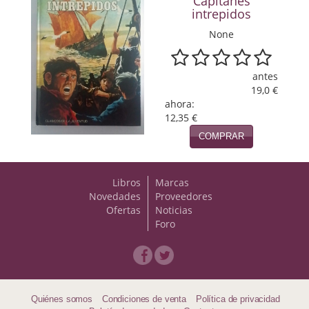
Capitanes
intrepidos
Viajes
None
Viajesç
antes
19,0 €
ahora:
12,35 €
COMPRAR
Libros
Marcas
Novedades
Proveedores
Ofertas
Noticias
Foro
Quiénes somos
Condiciones de venta
Política de privacidad