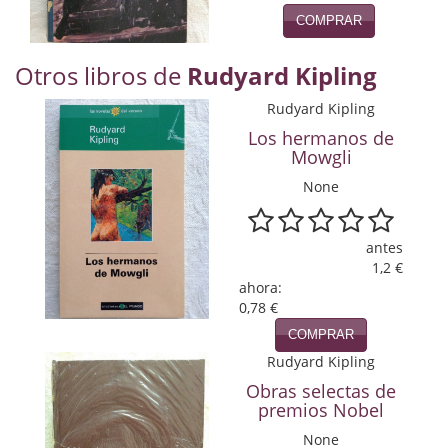
Naturaleza
COMPRAR
Novela Extranjera
Otros libros de
Rudyard Kipling
Novela fantástica
Rudyard Kipling
Novela histórica
Los hermanos de
Mowgli
Novela negra
None
Novela romántica
antes
Otros idiomas
1,2 €
ahora:
Papás, Mamás, bebés...
0,78 €
COMPRAR
Papás, Mamás, Bebés...
Rudyard Kipling
Papás, Mamás, Bebés…
Obras selectas de
premios Nobel
Poesía
None