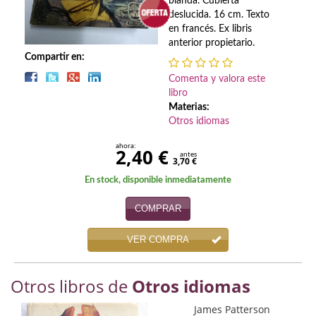
Biografías
blanda. Cubierta
deslucida. 16 cm. Texto
en francés. Ex libris
Ciencia ficción
anterior propietario.
Compartir en:
Cine
Comenta y valora este
Cocina
libro
Materias:
Cómic
Otros idiomas
ahora:
Cuentos y relatos
2,40 €
antes
3,70 €
Deportes
En stock, disponible inmediatamente
Derecho
COMPRAR
Discos deVinilo. LP
VER COMPRA
Divulgación científica
Otros libros de
Otros idiomas
DVD
James Patterson