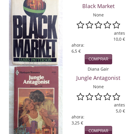
Economía
Black Market
None
Enciclopedias
Ensayo
antes
10,0 €
Ensayo literario
ahora:
6,5 €
Filosofía
COMPRAR
Física y Química
Diana Gair
Jungle Antagonist
Física y química
None
Guerra Civil Española
antes
Historia
5,0 €
ahora:
historia
3,25 €
Infantil y juvenil
COMPRAR