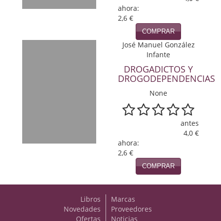
ahora:
Política
2,6 €
Psicología. Educación
COMPRAR
José Manuel González
Religión
Infante
DROGADICTOS Y
Revistas
DROGODEPENDENCIAS
Segunda Guerra Mundial
None
Sobre Madrid
antes
4,0 €
Teatro
ahora:
2,6 €
Tema Local
COMPRAR
Terror
Terrorismo
Libros
Marcas
Novedades
Proveedores
Varios
Ofertas
Noticias