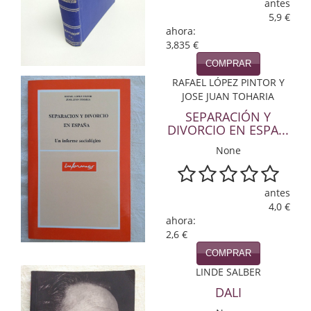
antes
5,9 €
Infantil y juvenil. Nuevo!!
ahora:
3,835 €
Infantil y juvenil. Nuevo!!!
COMPRAR
Informática
RAFAEL LÓPEZ PINTOR Y
JOSE JUAN TOHARIA
Literatura fantástica
SEPARACIÓN Y
DIVORCIO EN ESPA...
Literatura hispanoamericana
None
Local
antes
Mafia y espionaje
4,0 €
ahora:
Matemáticas
2,6 €
COMPRAR
Medicina
LINDE SALBER
Música
DALI