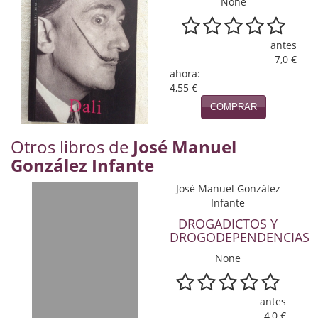
None
Naturaleza
Novela Extranjera
antes
7,0 €
Novela fantástica
ahora:
4,55 €
Novela histórica
COMPRAR
Novela negra
Otros libros de
José Manuel
Novela romántica
González Infante
Otros idiomas
José Manuel González
Infante
Papás, Mamás, bebés...
DROGADICTOS Y
DROGODEPENDENCIAS
Papás, Mamás, Bebés...
None
Papás, Mamás, Bebés…
Poesía
antes
4,0 €