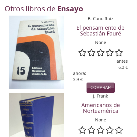
Economía
Otros libros de
Ensayo
Enciclopedias
B. Cano Ruiz
El pensamiento de
Ensayo
Sebastián Fauré
None
Ensayo literario
Filosofía
antes
6,0 €
Física y Química
ahora:
3,9 €
Física y química
COMPRAR
Guerra Civil Española
J. Frank
Americanos de
Historia
Norteamérica
None
historia
Infantil y juvenil