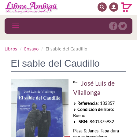
BUSCAR
MENÚ PRINCIPAL
Libros
Toggle
navigation
Novedades
Notícias
Libros
Ensayo
El sable del Caudillo
MATERIAS
El sable del Caudillo
Arte
José Luis de
Por
Astrología. Ocultismo
Vilallonga
Autoayuda. Conocimiento personal
Referencia:
133357
Condición del libro:
Autoayuda. Crecimiento personal
Bueno
ISBN:
8401375932
Biografía
Plaza & Janes. Tapa dura