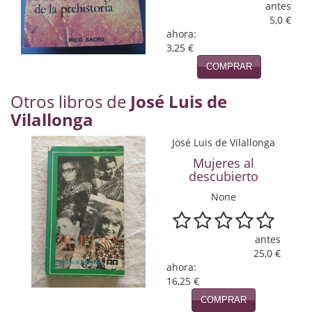
Naturaleza
antes
5,0 €
Novela Extranjera
ahora:
3,25 €
Novela fantástica
COMPRAR
Novela histórica
Otros libros de
José Luis de
Vilallonga
Novela negra
José Luis de Vilallonga
Novela romántica
Mujeres al
descubierto
Otros idiomas
None
Papás, Mamás, bebés...
Papás, Mamás, Bebés...
antes
25,0 €
Papás, Mamás, Bebés…
ahora:
16,25 €
Poesía
COMPRAR