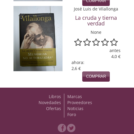
COMPRAR
José Luis de Vilallonga
Viajes
La cruda y tierna
Viajesç
verdad
None
antes
4,0 €
ahora:
2,6 €
COMPRAR
Libros
Marcas
Novedades
Proveedores
Ofertas
Noticias
Foro