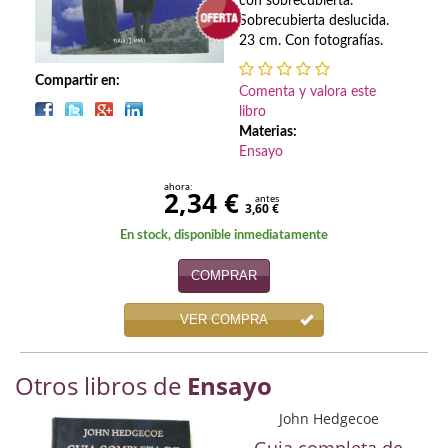
Biografías
con sobrecubierta.
Sobrecubierta deslucida.
23 cm. Con fotografías.
Ciencia ficción
Compartir en:
Cine
Comenta y valora este
libro
Cocina
Materias:
Ensayo
Cómic
ahora:
2,34 €
antes
3,60 €
Cuentos y relatos
En stock, disponible inmediatamente
Deportes
COMPRAR
Derecho
VER COMPRA
Discos deVinilo. LP
Otros libros de
Ensayo
Divulgación científica
John Hedgecoe
DVD