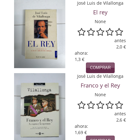
José Luis de Vilallonga
Política
El rey
Psicología. Educación
None
Religión
antes
Revistas
2,0 €
ahora:
Segunda Guerra Mundial
1,3 €
COMPRAR
Sobre Madrid
José Luis de Vilallonga
Teatro
Franco y el Rey
None
Tema Local
Terror
antes
2,6 €
Terrorismo
ahora:
1,69 €
Varios