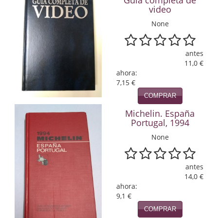
Guia completa de
video
Economía
None
Enciclopedias
Ensayo
antes
11,0 €
Ensayo literario
ahora:
7,15 €
Filosofía
COMPRAR
Física y Química
Michelin. España
Portugal, 1994
Física y química
None
Guerra Civil Española
antes
Historia
14,0 €
ahora:
historia
9,1 €
COMPRAR
Infantil y juvenil