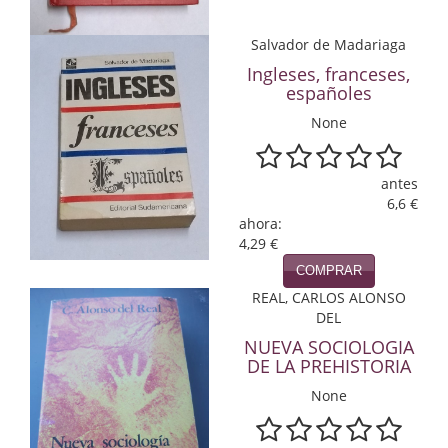
Infantil y juvenil. Nuevo!!
Salvador de Madariaga
Ingleses, franceses,
Infantil y juvenil. Nuevo!!!
españoles
Informática
None
Literatura fantástica
antes
Literatura hispanoamericana
6,6 €
ahora:
Local
4,29 €
COMPRAR
Mafia y espionaje
REAL, CARLOS ALONSO
DEL
Matemáticas
NUEVA SOCIOLOGIA
DE LA PREHISTORIA
Medicina
None
Música