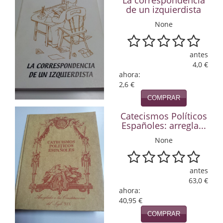
La correspondencia
de un izquierdista
Economía
None
Enciclopedias
Ensayo
antes
4,0 €
Ensayo literario
ahora:
2,6 €
Filosofía
COMPRAR
Física y Química
Catecismos Políticos
Españoles: arregla...
Física y química
None
Guerra Civil Española
antes
Historia
63,0 €
ahora:
historia
40,95 €
COMPRAR
Infantil y juvenil