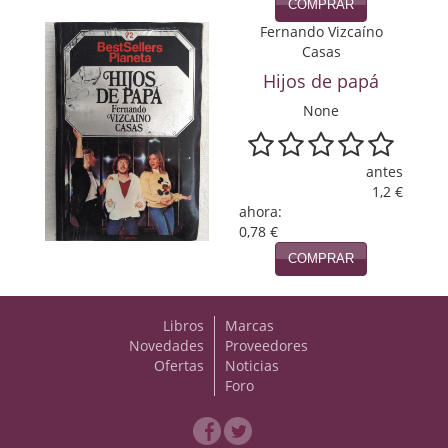
COMPRAR
Fernando Vizcaíno
Viajes
Casas
Viajesç
Hijos de papá
None
antes
1,2 €
ahora:
0,78 €
COMPRAR
Libros
Marcas
Novedades
Proveedores
Ofertas
Noticias
Foro