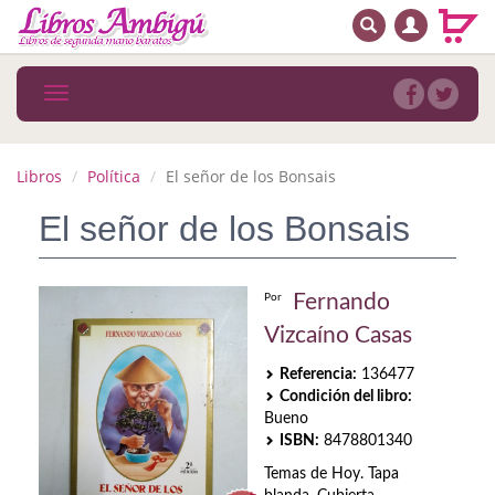
BUSCAR
MENÚ PRINCIPAL
Libros
Toggle
navigation
Novedades
Notícias
Libros
Política
El señor de los Bonsais
MATERIAS
El señor de los Bonsais
Arte
Fernando
Por
Astrología. Ocultismo
Vizcaíno Casas
Autoayuda. Conocimiento personal
Referencia:
136477
Condición del libro:
Autoayuda. Crecimiento personal
Bueno
ISBN:
8478801340
Biografía
Temas de Hoy. Tapa