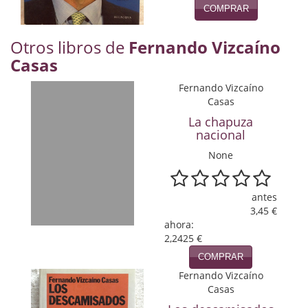
Naturaleza
COMPRAR
Novela Extranjera
Otros libros de
Fernando Vizcaíno
Casas
Novela fantástica
Fernando Vizcaíno
Novela histórica
Casas
Novela negra
La chapuza
nacional
Novela romántica
None
Otros idiomas
antes
Papás, Mamás, bebés...
3,45 €
ahora:
Papás, Mamás, Bebés...
2,2425 €
COMPRAR
Papás, Mamás, Bebés…
Fernando Vizcaíno
Casas
Poesía