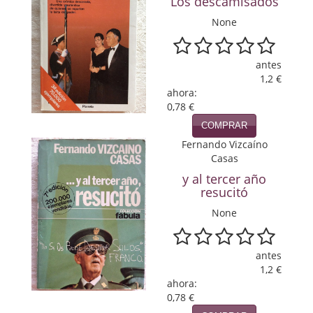
Los descamisados
Política
None
Psicología. Educación
antes
Religión
1,2 €
ahora:
Revistas
0,78 €
COMPRAR
Segunda Guerra Mundial
Fernando Vizcaíno
Casas
Sobre Madrid
y al tercer año
Teatro
resucitó
None
Tema Local
Terror
antes
1,2 €
Terrorismo
ahora:
0,78 €
Varios