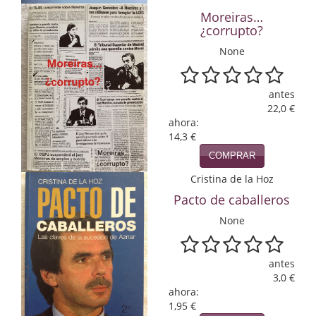
Moreiras…
Infantil y juvenil. Nuevo!!
¿corrupto?
None
Infantil y juvenil. Nuevo!!!
Informática
antes
22,0 €
Literatura fantástica
ahora:
14,3 €
Literatura hispanoamericana
COMPRAR
Local
Cristina de la Hoz
Pacto de caballeros
Mafia y espionaje
None
Matemáticas
Medicina
antes
3,0 €
Música
ahora:
1,95 €