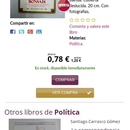
Biografías
blanda. Cubierta
deslucida. 20 cm. Con
fotografías.
Ciencia ficción
Compartir en:
Cine
Comenta y valora este
libro
Cocina
Materias:
Política
Cómic
ahora:
0,78 €
antes
1,20 €
Cuentos y relatos
En stock, disponible inmediatamente
Deportes
COMPRAR
Derecho
VER COMPRA
Discos deVinilo. LP
Otros libros de
Política
Divulgación científica
Santiago Carrasco Gómez
DVD