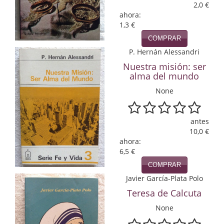
2,0 €
ahora:
Infantil y juvenil. Nuevo!!
1,3 €
Infantil y juvenil. Nuevo!!!
COMPRAR
P. Hernán Alessandri
Informática
Nuestra misión: ser
alma del mundo
Literatura fantástica
None
Literatura hispanoamericana
Local
antes
10,0 €
ahora:
Mafia y espionaje
6,5 €
Matemáticas
COMPRAR
Javier García-Plata Polo
Medicina
Teresa de Calcuta
Música
None