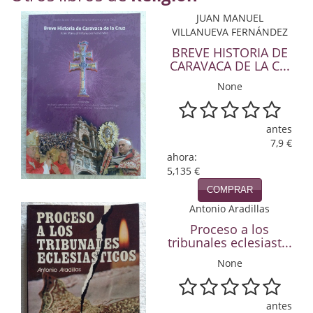
Economía
JUAN MANUEL
VILLANUEVA FERNÁNDEZ
Enciclopedias
BREVE HISTORIA DE
CARAVACA DE LA C...
Ensayo
None
Ensayo literario
antes
Filosofía
7,9 €
ahora:
Física y Química
5,135 €
Física y química
COMPRAR
Antonio Aradillas
Guerra Civil Española
Proceso a los
tribunales eclesiast...
Historia
None
historia
Infantil y juvenil
antes