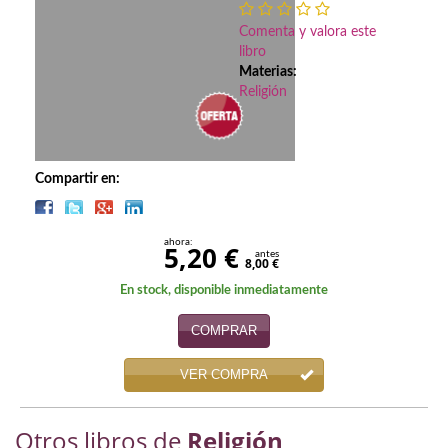
Biografías
Comenta y valora este
Ciencia ficción
libro
Materias:
Cine
Religión
Cocina
Cómic
Compartir en:
Cuentos y relatos
ahora:
5,20 €
Deportes
antes
8,00 €
En stock, disponible inmediatamente
Derecho
COMPRAR
Discos deVinilo. LP
VER COMPRA
Divulgación científica
DVD
Otros libros de
Religión