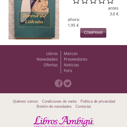
Naturaleza
antes
Novela Extranjera
3,0 €
ahora:
Novela fantástica
1,95 €
COMPRAR
Novela histórica
Novela negra
Libros
Marcas
Novedades
Proveedores
Novela romántica
Ofertas
Noticias
Foro
Otros idiomas
Papás, Mamás, bebés...
Papás, Mamás, Bebés...
Quiénes somos
Condiciones de venta
Política de privacidad
Boletín de novedades
Contactar
Papás, Mamás, Bebés…
Poesía