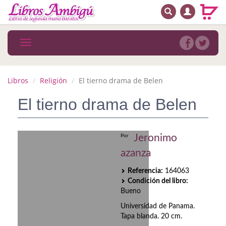
BUSCAR
MENÚ PRINCIPAL
Libros
Toggle
navigation
Novedades
Notícias
Libros
Religión
El tierno drama de Belen
MATERIAS
El tierno drama de Belen
Arte
Jeronimo
Por
Astrología. Ocultismo
azanza
Autoayuda. Conocimiento personal
Referencia:
164063
Condición del libro:
Autoayuda. Crecimiento personal
Bueno
Biografía
Universidad de Panama.
Tapa blanda. 20 cm.