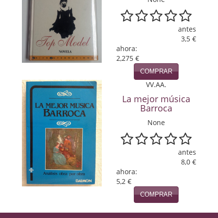
Viajes
antes
Viajesç
3,5 €
ahora:
2,275 €
COMPRAR
VV.AA.
La mejor música
Barroca
None
antes
8,0 €
ahora:
5,2 €
COMPRAR