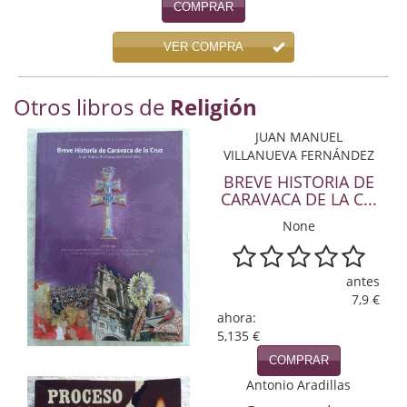
COMPRAR
Economía
VER COMPRA
Enciclopedias
Ensayo
Otros libros de
Religión
Ensayo literario
JUAN MANUEL
VILLANUEVA FERNÁNDEZ
Filosofía
BREVE HISTORIA DE
CARAVACA DE LA C...
Física y Química
None
Física y química
antes
Guerra Civil Española
7,9 €
ahora:
Historia
5,135 €
historia
COMPRAR
Antonio Aradillas
Infantil y juvenil