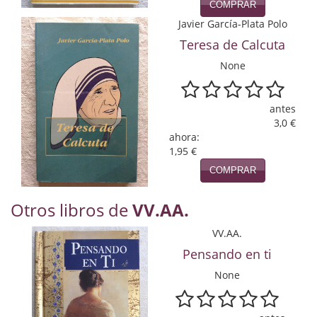
Naturaleza
COMPRAR
Javier García-Plata Polo
Novela Extranjera
Teresa de Calcuta
Novela fantástica
None
Novela histórica
antes
Novela negra
3,0 €
ahora:
Novela romántica
1,95 €
COMPRAR
Otros idiomas
Otros libros de
VV.AA.
Papás, Mamás, bebés...
VV.AA.
Papás, Mamás, Bebés...
Pensando en ti
Papás, Mamás, Bebés…
None
Poesía