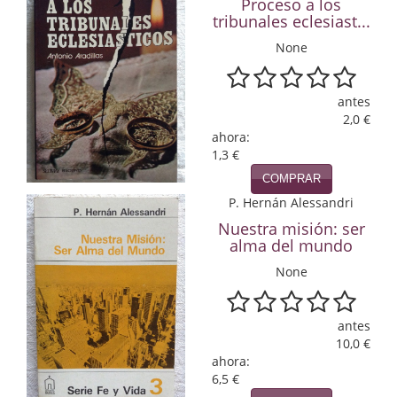
Proceso a los
tribunales eclesiast...
Infantil y juvenil. Nuevo!!
None
Infantil y juvenil. Nuevo!!!
antes
Informática
2,0 €
ahora:
Literatura fantástica
1,3 €
Literatura hispanoamericana
COMPRAR
P. Hernán Alessandri
Local
Nuestra misión: ser
alma del mundo
Mafia y espionaje
None
Matemáticas
Medicina
antes
10,0 €
ahora:
Música
6,5 €