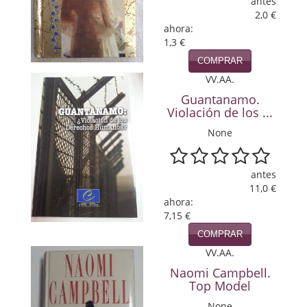
antes
Política
2,0 €
ahora:
Psicología. Educación
1,3 €
COMPRAR
Religión
VV.AA.
Guantanamo.
Revistas
Violación de los ...
Segunda Guerra Mundial
None
Sobre Madrid
antes
Teatro
11,0 €
ahora:
Tema Local
7,15 €
COMPRAR
Terror
VV.AA.
Naomi Campbell.
Terrorismo
Top Model
Varios
None