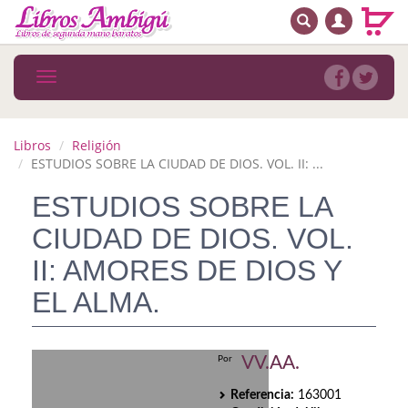
BUSCAR
MENÚ PRINCIPAL
Libros
Toggle
navigation
Novedades
Notícias
Libros
Religión
ESTUDIOS SOBRE LA CIUDAD DE DIOS. VOL. II: ...
MATERIAS
ESTUDIOS SOBRE LA
Arte
CIUDAD DE DIOS. VOL.
Astrología. Ocultismo
II: AMORES DE DIOS Y
EL ALMA.
Autoayuda. Conocimiento personal
Autoayuda. Crecimiento personal
VV.AA.
Por
Biografía
Referencia:
163001