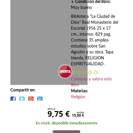
Biografías
Condición del libro:
Muy bueno
Ciencia ficción
Biblioteca "La Ciudad de
Dios" Real Monasterio del
Cine
Escorial 1956 25 x 17
cm., intonso. 829 pag.
Cocina
Contiene 35 amplios
estudios sobre San
Cómic
Agustin y su obra. Tapa
blanda, RELIGION
Cuentos y relatos
ESPIRITUALIDAD .
Deportes
Comenta y valora este
libro
Derecho
Compartir en:
Materias:
Religión
Discos deVinilo. LP
ahora:
9,75 €
Divulgación científica
antes
15,00 €
En stock, disponible inmediatamente
DVD