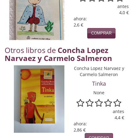
Naturaleza
antes
4,0 €
Novela Extranjera
ahora:
2,6 €
Novela fantástica
COMPRAR
Novela histórica
Otros libros de
Concha Lopez
Novela negra
Narvaez y Carmelo Salmeron
Novela romántica
Concha Lopez Narvaez y
Carmelo Salmeron
Otros idiomas
Tinka
Papás, Mamás, bebés...
None
Papás, Mamás, Bebés...
antes
Papás, Mamás, Bebés…
4,4 €
ahora:
2,86 €
Poesía