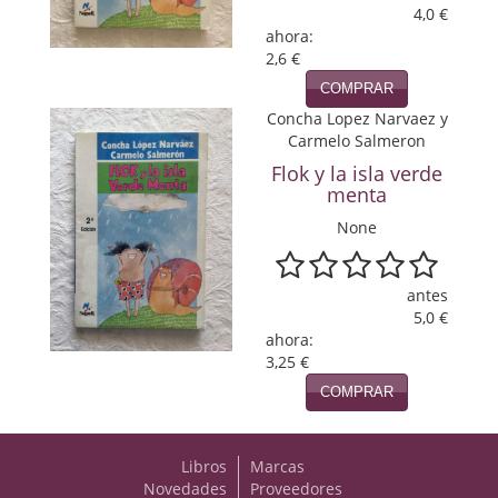
4,0 €
Viajes
ahora:
2,6 €
Viajesç
COMPRAR
Concha Lopez Narvaez y
Carmelo Salmeron
Flok y la isla verde
menta
None
antes
5,0 €
ahora:
3,25 €
COMPRAR
Libros
Marcas
Novedades
Proveedores