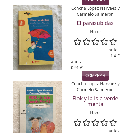
COMPRAR
Política
Concha Lopez Narvaez y
Carmelo Salmeron
Psicología. Educación
El parasubidas
Religión
None
Revistas
antes
Segunda Guerra Mundial
1,4 €
ahora:
Sobre Madrid
0,91 €
COMPRAR
Teatro
Concha Lopez Narvaez y
Carmelo Salmeron
Tema Local
Flok y la isla verde
menta
Terror
None
Terrorismo
Varios
antes