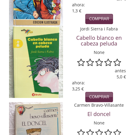
ahora:
Infantil y juvenil. Nuevo!!
1,3 €
COMPRAR
Infantil y juvenil. Nuevo!!!
Jordi Sierra i Fabra
Informática
Cabello blanco en
cabeza peluda
Literatura fantástica
None
Literatura hispanoamericana
antes
Local
5,0 €
ahora:
Mafia y espionaje
3,25 €
COMPRAR
Matemáticas
Carmen Bravo-Villasante
Medicina
El doncel
None
Música