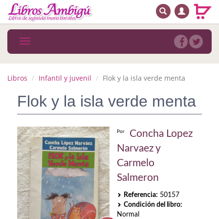
BUSCAR
MENÚ PRINCIPAL
Libros
Toggle
navigation
Novedades
Notícias
Libros
Infantil y juvenil
Flok y la isla verde menta
MATERIAS
Flok y la isla verde menta
Arte
Concha Lopez
Por
Astrología. Ocultismo
Narvaez y
Autoayuda. Conocimiento personal
Carmelo
Salmeron
Autoayuda. Crecimiento personal
Referencia:
50157
Biografía
Condición del libro:
Normal