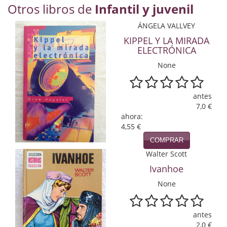
Otros libros de
Infantil y juvenil
Economía
ÁNGELA VALLVEY
Enciclopedias
KIPPEL Y LA MIRADA
ELECTRÓNICA
Ensayo
None
Ensayo literario
Filosofía
antes
7,0 €
Física y Química
ahora:
4,55 €
Física y química
COMPRAR
Walter Scott
Guerra Civil Española
Ivanhoe
Historia
None
historia
antes
Infantil y juvenil
2,0 €