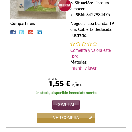
Biografías
Situación:
Libro en
almacén.
Ciencia ficción
ISBN:
8427934475
Compartir en:
Noguer. Tapa blanda. 19
Cine
cm. Cubierta deslucida.
Ilustrado.
Cocina
Cómic
Comenta y valora este
libro
Cuentos y relatos
Materias:
Infantil y juvenil
Deportes
ahora:
1,55 €
antes
2,38 €
Derecho
En stock, disponible inmediatamente
Discos deVinilo. LP
COMPRAR
Divulgación científica
VER COMPRA
DVD