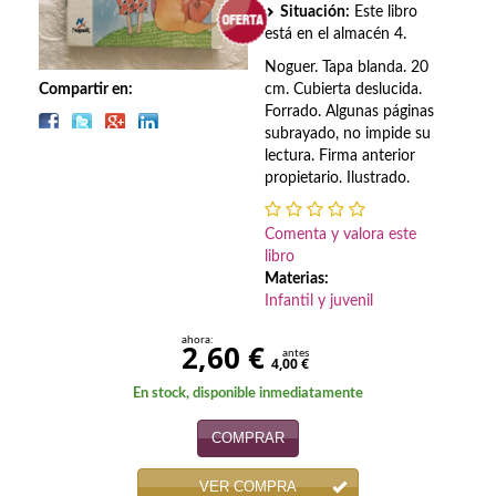
Biografías
Situación:
Este libro
está en el almacén 4.
Ciencia ficción
Noguer. Tapa blanda. 20
Compartir en:
cm. Cubierta deslucida.
Cine
Forrado. Algunas páginas
subrayado, no impide su
Cocina
lectura. Firma anterior
propietario. Ilustrado.
Cómic
Cuentos y relatos
Comenta y valora este
libro
Materias:
Deportes
Infantil y juvenil
Derecho
ahora:
2,60 €
antes
4,00 €
Discos deVinilo. LP
En stock, disponible inmediatamente
Divulgación científica
COMPRAR
DVD
VER COMPRA