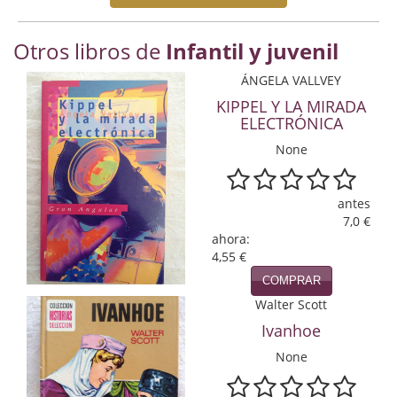
Economía
Otros libros de
Infantil y juvenil
Enciclopedias
ÁNGELA VALLVEY
Ensayo
KIPPEL Y LA MIRADA
ELECTRÓNICA
Ensayo literario
None
Filosofía
Física y Química
antes
7,0 €
Física y química
ahora:
4,55 €
Guerra Civil Española
COMPRAR
Walter Scott
Historia
Ivanhoe
historia
None
Infantil y juvenil