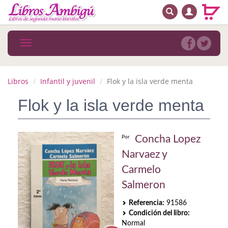
BUSCAR
MENÚ PRINCIPAL
Libros
Toggle
navigation
Novedades
Notícias
Libros
Infantil y juvenil
Flok y la isla verde menta
MATERIAS
Flok y la isla verde menta
Arte
Concha Lopez
Por
Astrología. Ocultismo
Narvaez y
Autoayuda. Conocimiento personal
Carmelo
Salmeron
Autoayuda. Crecimiento personal
Referencia:
91586
Biografía
Condición del libro:
Normal