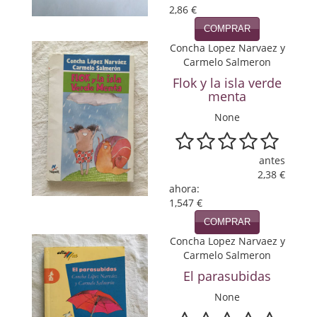
2,86 €
Política
COMPRAR
Psicología. Educación
Concha Lopez Narvaez y
Carmelo Salmeron
Religión
Flok y la isla verde
menta
Revistas
None
Segunda Guerra Mundial
antes
Sobre Madrid
2,38 €
ahora:
Teatro
1,547 €
Tema Local
COMPRAR
Concha Lopez Narvaez y
Terror
Carmelo Salmeron
El parasubidas
Terrorismo
None
Varios