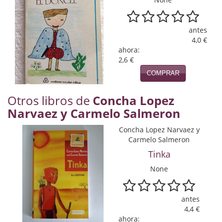
Naturaleza
Novela Extranjera
antes
4,0 €
Novela fantástica
ahora:
2,6 €
Novela histórica
COMPRAR
Novela negra
Otros libros de
Concha Lopez
Novela romántica
Narvaez y Carmelo Salmeron
Otros idiomas
Concha Lopez Narvaez y
Carmelo Salmeron
Papás, Mamás, bebés...
Tinka
Papás, Mamás, Bebés...
None
Papás, Mamás, Bebés…
antes
4,4 €
Poesía
ahora: