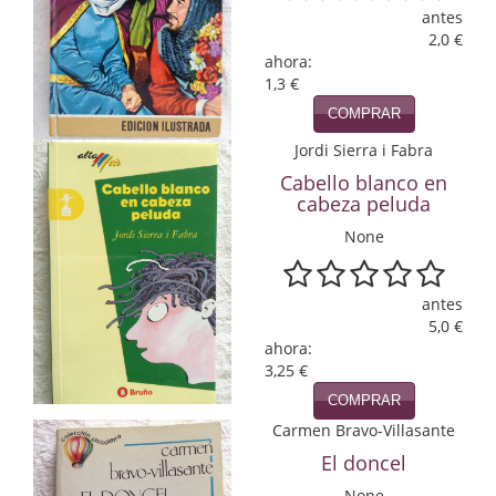
antes
Infantil y juvenil. Nuevo!!
2,0 €
ahora:
Infantil y juvenil. Nuevo!!!
1,3 €
COMPRAR
Informática
Jordi Sierra i Fabra
Literatura fantástica
Cabello blanco en
cabeza peluda
Literatura hispanoamericana
None
Local
antes
Mafia y espionaje
5,0 €
ahora:
Matemáticas
3,25 €
COMPRAR
Medicina
Carmen Bravo-Villasante
Música
El doncel
None