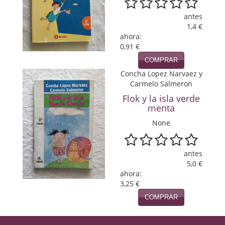
Viajes
antes
1,4 €
ahora:
Viajesç
0,91 €
COMPRAR
Concha Lopez Narvaez y
Carmelo Salmeron
Flok y la isla verde
menta
None
antes
5,0 €
ahora:
3,25 €
COMPRAR