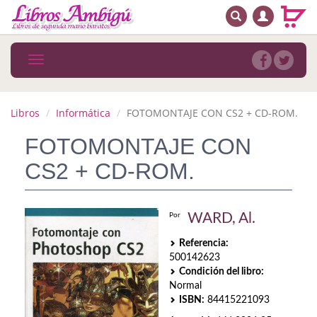
BUSCAR
MENÚ PRINCIPAL
Libros
Toggle
navigation
Novedades
Notícias
Libros
Informática
FOTOMONTAJE CON CS2 + CD-ROM.
MATERIAS
FOTOMONTAJE CON
CS2 + CD-ROM.
Arte
Astrología. Ocultismo
WARD, Al.
Por
Autoayuda. Conocimiento personal
Referencia:
500142623
Autoayuda. Crecimiento personal
Condición del libro:
Normal
Biografía
ISBN:
84415221093