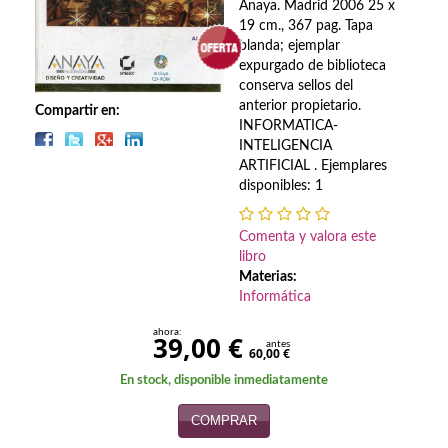
Biografías
Anaya. Madrid 2006 25 x
19 cm., 367 pag. Tapa
Ciencia ficción
blanda; ejemplar
expurgado de biblioteca
Cine
conserva sellos del
anterior propietario.
Compartir en:
INFORMATICA-
Cocina
INTELIGENCIA
ARTIFICIAL . Ejemplares
Cómic
disponibles: 1
Cuentos y relatos
Comenta y valora este
Deportes
libro
Materias:
Derecho
Informática
ahora:
Discos deVinilo. LP
39,00 €
antes
60,00 €
Divulgación científica
En stock, disponible inmediatamente
COMPRAR
DVD