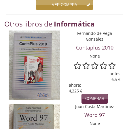
Economía
VER COMPRA
Enciclopedias
Otros libros de
Informática
Ensayo
Fernando de Vega
González
Ensayo literario
Contaplus 2010
Filosofía
None
Física y Química
antes
Física y química
6,5 €
ahora:
Guerra Civil Española
4,225 €
COMPRAR
Historia
Juan Costa Martínez
historia
Word 97
None
Infantil y juvenil