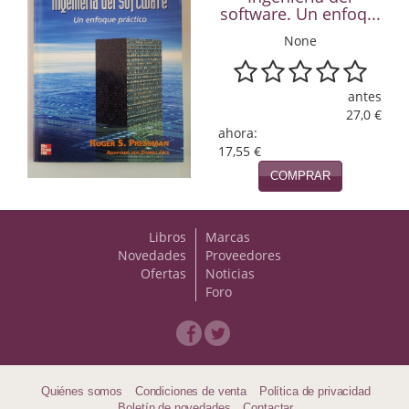
Naturaleza
software. Un enfoq...
None
Novela Extranjera
Novela fantástica
antes
27,0 €
Novela histórica
ahora:
17,55 €
Novela negra
COMPRAR
Novela romántica
Otros idiomas
Libros
Marcas
Novedades
Proveedores
Papás, Mamás, bebés...
Ofertas
Noticias
Foro
Papás, Mamás, Bebés...
Papás, Mamás, Bebés…
Poesía
Quiénes somos
Condiciones de venta
Política de privacidad
Boletín de novedades
Contactar