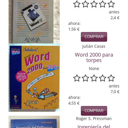
Infantil y juvenil. Nuevo!!
antes
2,4 €
Infantil y juvenil. Nuevo!!!
ahora:
1,56 €
Informática
COMPRAR
Literatura fantástica
Julián Casas
Word 2000 para
Literatura hispanoamericana
torpes
None
Local
Mafia y espionaje
antes
7,0 €
Matemáticas
ahora:
4,55 €
Medicina
COMPRAR
Música
Roger S. Pressman
Ingeniería del