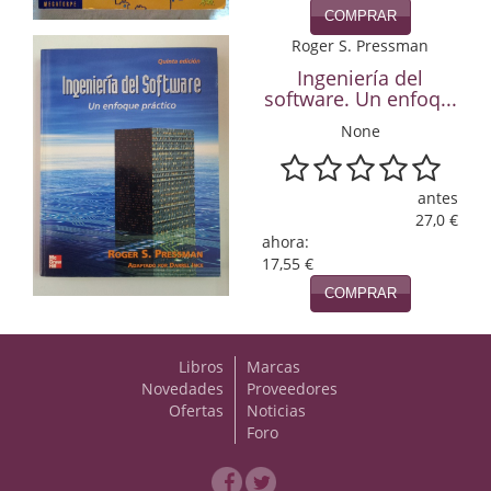
Naturaleza
COMPRAR
Roger S. Pressman
Novela Extranjera
Ingeniería del
software. Un enfoq...
Novela fantástica
None
Novela histórica
Novela negra
antes
27,0 €
Novela romántica
ahora:
17,55 €
Otros idiomas
COMPRAR
Papás, Mamás, bebés...
Libros
Marcas
Papás, Mamás, Bebés...
Novedades
Proveedores
Ofertas
Noticias
Papás, Mamás, Bebés…
Foro
Poesía