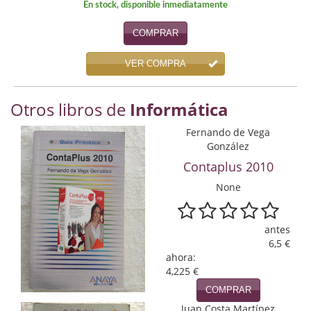
En stock, disponible inmediatamente
Economía
COMPRAR
Enciclopedias
VER COMPRA
Ensayo
Ensayo literario
Otros libros de
Informática
Filosofía
Fernando de Vega
González
Física y Química
Contaplus 2010
Física y química
None
Guerra Civil Española
antes
6,5 €
Historia
ahora:
4,225 €
historia
COMPRAR
Infantil y juvenil
Juan Costa Martínez