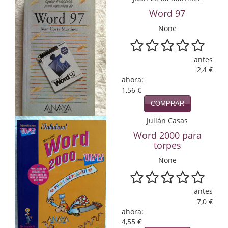
Word 97
Infantil y juvenil. Nuevo!!
None
Infantil y juvenil. Nuevo!!!
Informática
antes
2,4 €
ahora:
Literatura fantástica
1,56 €
Literatura hispanoamericana
COMPRAR
Julián Casas
Local
Word 2000 para
torpes
Mafia y espionaje
None
Matemáticas
Medicina
antes
7,0 €
Música
ahora:
4,55 €