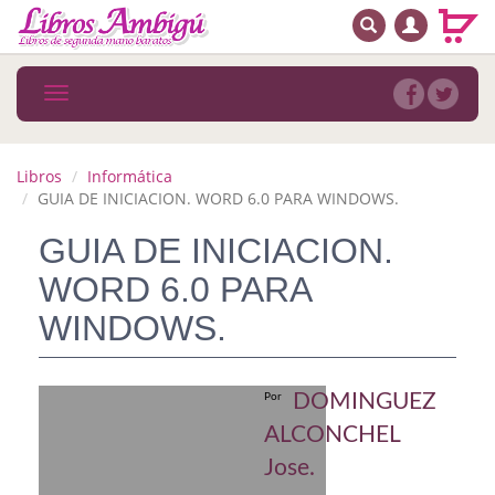
BUSCAR
MENÚ PRINCIPAL
Libros
Toggle
navigation
Novedades
Notícias
Libros
Informática
GUIA DE INICIACION. WORD 6.0 PARA WINDOWS.
MATERIAS
GUIA DE INICIACION.
Arte
WORD 6.0 PARA
Astrología. Ocultismo
WINDOWS.
Autoayuda. Conocimiento personal
DOMINGUEZ
Por
Autoayuda. Crecimiento personal
ALCONCHEL
Biografía
Jose.