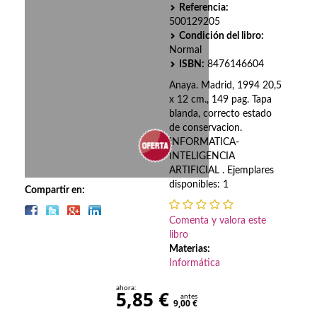
Biografías
Referencia:
500129205
Ciencia ficción
Condición del libro:
Normal
Cine
ISBN:
8476146604
Anaya. Madrid, 1994 20,5
Cocina
x 12 cm., 149 pag. Tapa
blanda, correcto estado
Cómic
de conservacion.
INFORMATICA-
Cuentos y relatos
INTELIGENCIA
ARTIFICIAL . Ejemplares
Deportes
disponibles: 1
Compartir en:
Derecho
Comenta y valora este
libro
Discos deVinilo. LP
Materias:
Informática
Divulgación científica
ahora:
5,85 €
DVD
antes
9,00 €