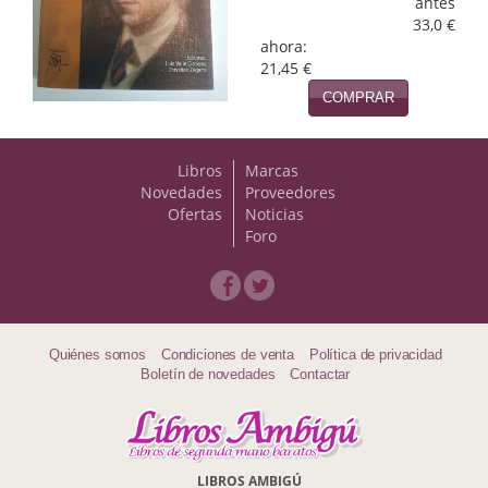
antes
Naturaleza
33,0 €
ahora:
Novela Extranjera
21,45 €
Novela fantástica
COMPRAR
Novela histórica
Libros
Marcas
Novela negra
Novedades
Proveedores
Ofertas
Noticias
Novela romántica
Foro
Otros idiomas
Papás, Mamás, bebés...
Quiénes somos
Condiciones de venta
Política de privacidad
Papás, Mamás, Bebés...
Boletín de novedades
Contactar
Papás, Mamás, Bebés…
Poesía
LIBROS AMBIGÚ