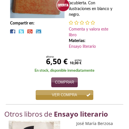
Biografías
lacubierta. Con
ilustraciones en blanco y
Ciencia ficción
negro.
Compartir en:
Cine
Comenta y valora este
libro
Cocina
Materias:
Ensayo literario
Cómic
ahora:
6,50 €
Cuentos y relatos
antes
10,00 €
En stock, disponible inmediatamente
Deportes
COMPRAR
Derecho
VER COMPRA
Discos deVinilo. LP
Divulgación científica
Otros libros de
Ensayo literario
DVD
José María Berzosa