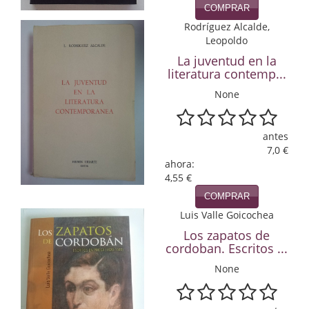
COMPRAR
Infantil y juvenil. Nuevo!!
Rodríguez Alcalde,
Leopoldo
Infantil y juvenil. Nuevo!!!
La juventud en la
literatura contemp...
Informática
None
Literatura fantástica
antes
Literatura hispanoamericana
7,0 €
ahora:
Local
4,55 €
Mafia y espionaje
COMPRAR
Luis Valle Goicochea
Matemáticas
Los zapatos de
cordoban. Escritos ...
Medicina
None
Música