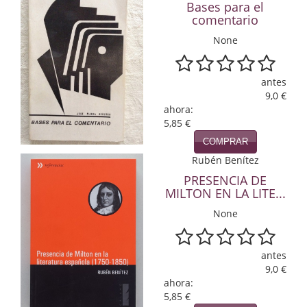
Bases para el
Economía
comentario
None
Enciclopedias
Ensayo
antes
9,0 €
Ensayo literario
ahora:
5,85 €
Filosofía
COMPRAR
Física y Química
Rubén Benítez
PRESENCIA DE
Física y química
MILTON EN LA LITE...
Guerra Civil Española
None
Historia
antes
9,0 €
historia
ahora:
5,85 €
Infantil y juvenil