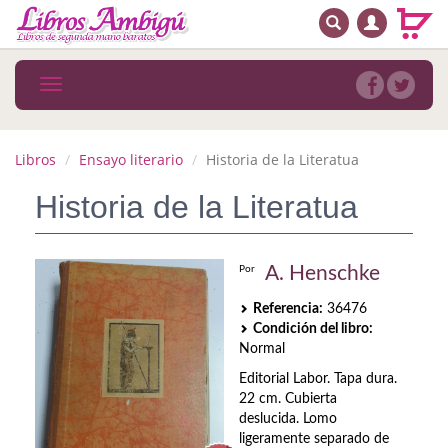
BUSCAR
MENÚ PRINCIPAL
Libros
Toggle
navigation
Novedades
Notícias
Libros
Ensayo literario
Historia de la Literatua
MATERIAS
Historia de la Literatua
Arte
A. Henschke
Por
Astrología. Ocultismo
Referencia:
36476
Autoayuda. Conocimiento personal
Condición del libro:
Normal
Autoayuda. Crecimiento personal
Editorial Labor. Tapa dura.
22 cm. Cubierta
Biografía
deslucida. Lomo
ligeramente separado de