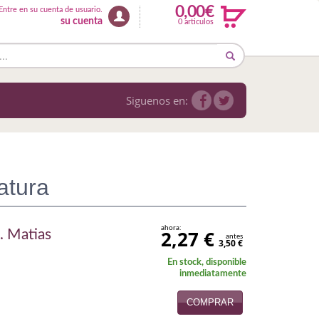
0,00€
Entre en su cuenta de usuario.
su cuenta
0 articulos
Siguenos en:
atura
ahora:
2,27 €
. Matias
antes
3,50 €
En stock, disponible
inmediatamente
COMPRAR