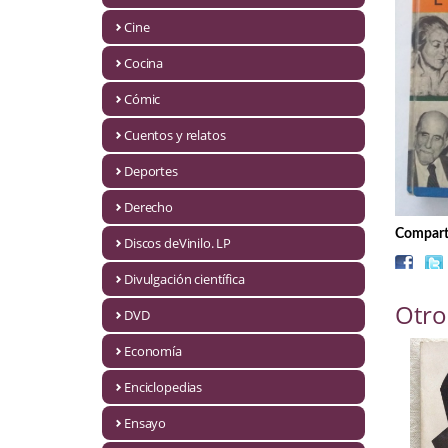
Biografías
Cine
Ciencia ficción
Cocina
Cine
Cómic
Cocina
Cuentos y relatos
Cómic
Deportes
Derecho
Cuentos y relatos
Comparti
Discos deVinilo. LP
Deportes
Divulgación científica
Derecho
Otro
DVD
Discos deVinilo. LP
Economía
Divulgación científica
Enciclopedias
DVD
Ensayo