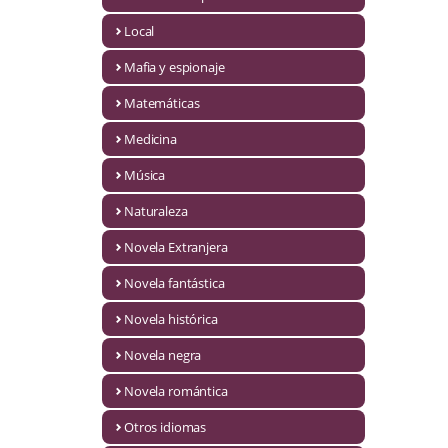
Infantil y juvenil. Nuevo!!
Local
Mafia y espionaje
Infantil y juvenil. Nuevo!!!
Matemáticas
Informática
Medicina
Literatura fantástica
Música
Literatura hispanoamericana
Naturaleza
Local
Novela Extranjera
Mafia y espionaje
Novela fantástica
Novela histórica
Matemáticas
Novela negra
Medicina
Novela romántica
Música
Otros idiomas