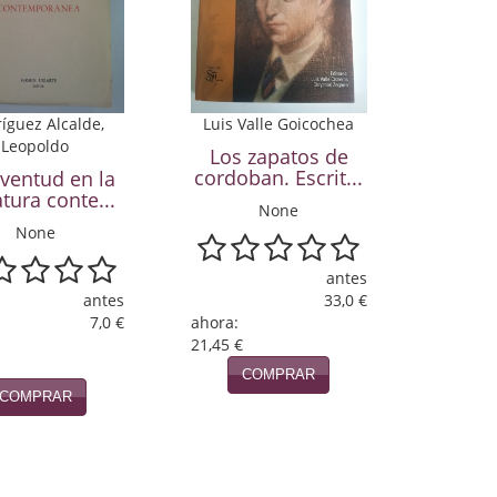
íguez Alcalde,
Luis Valle Goicochea
Leopoldo
Los zapatos de
cordoban. Escrit...
uventud en la
atura conte...
None
None
antes
antes
33,0 €
7,0 €
ahora:
21,45 €
COMPRAR
COMPRAR