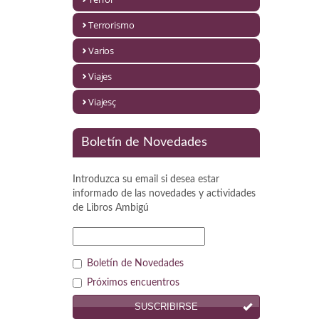
Política
Terrorismo
Psicología. Educación
Varios
Religión
Viajes
Revistas
Viajesç
Segunda Guerra Mundial
Boletín de Novedades
Sobre Madrid
Introduzca su email si desea estar
Teatro
informado de las novedades y actividades
de
Libros Ambigú
Tema Local
Terror
Boletín de Novedades
Terrorismo
Próximos encuentros
SUSCRIBIRSE
Varios