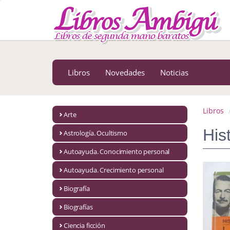
MENÚ PRINCIPAL
Libros
Novedades
Libros
Novedades
Noticias
Notícias
MATERIAS
Libros
Arte
Arte
His
Astrología. Ocultismo
Astrología. Ocultismo
Autoayuda. Conocimiento personal
Autoayuda. Conocimiento personal
Autoayuda. Crecimiento personal
Autoayuda. Crecimiento personal
Biografía
Biografías
Biografía
Ciencia ficción