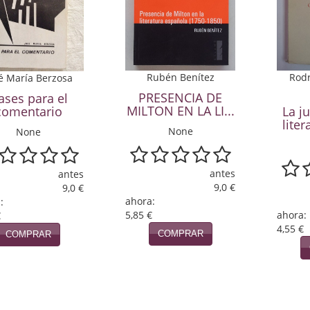
Rubén Benítez
Rodr
é María Berzosa
PRESENCIA DE
ases para el
MILTON EN LA LI...
comentario
La j
liter
None
None
antes
antes
9,0 €
9,0 €
ahora:
:
5,85 €
ahora:
€
4,55 €
COMPRAR
COMPRAR