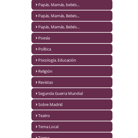
Naturaleza
Papás, Mamás, bebés...
Novela Extranjera
Papás, Mamás, Bebés...
Novela fantástica
Papás, Mamás, Bebés…
Poesía
Novela histórica
Política
Novela negra
Psicología. Educación
Novela romántica
Religión
Otros idiomas
Revistas
Papás, Mamás, bebés...
Segunda Guerra Mundial
Papás, Mamás, Bebés...
Sobre Madrid
Teatro
Papás, Mamás, Bebés…
Tema Local
Poesía
Terror