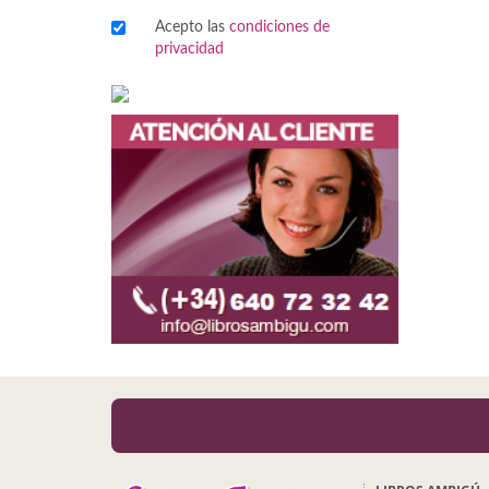
Acepto las
condiciones de
Viajes
privacidad
Viajesç