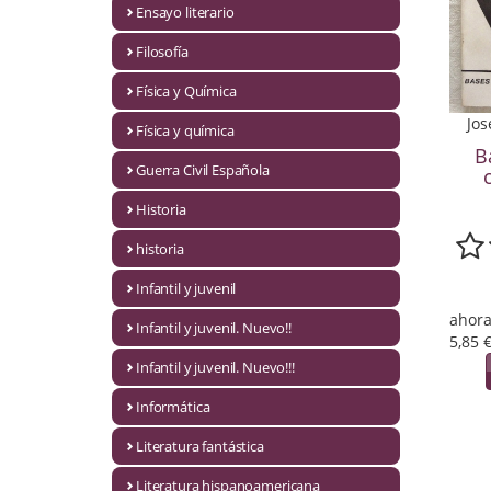
Ensayo literario
Economía
Filosofía
Enciclopedias
Física y Química
Ensayo
Jos
Física y química
B
Ensayo literario
Guerra Civil Española
Filosofía
Historia
Física y Química
historia
Infantil y juvenil
Física y química
ahora
Infantil y juvenil. Nuevo!!
Guerra Civil Española
5,85 
Infantil y juvenil. Nuevo!!!
Historia
Informática
historia
Literatura fantástica
Infantil y juvenil
Literatura hispanoamericana