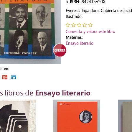
ISBN:
842415620X
Everest. Tapa dura. Cubierta desluci
Ilustrado.
Comenta y valora este libro
Materias:
Ensayo literario
r en:
s libros de
Ensayo literario