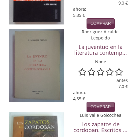
9,0 €
ahora:
Infantil y juvenil. Nuevo!!
5,85 €
Infantil y juvenil. Nuevo!!!
COMPRAR
Rodríguez Alcalde,
Informática
Leopoldo
La juventud en la
Literatura fantástica
literatura contemp...
Literatura hispanoamericana
None
Local
antes
7,0 €
Mafia y espionaje
ahora:
4,55 €
Matemáticas
COMPRAR
Medicina
Luis Valle Goicochea
Los zapatos de
Música
cordoban. Escritos ...