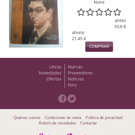
Naturaleza
None
Novela Extranjera
antes
Novela fantástica
33,0 €
ahora:
21,45 €
Novela histórica
COMPRAR
Novela negra
Novela romántica
Libros
Marcas
Novedades
Proveedores
Otros idiomas
Ofertas
Noticias
Foro
Papás, Mamás, bebés...
Papás, Mamás, Bebés...
Papás, Mamás, Bebés…
Quiénes somos
Condiciones de venta
Política de privacidad
Boletín de novedades
Contactar
Poesía