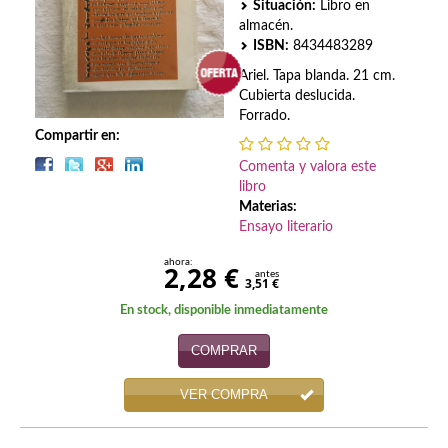
Biografías
Situación:
Libro en
almacén.
Ciencia ficción
ISBN:
8434483289
Ariel. Tapa blanda. 21 cm.
Cine
Cubierta deslucida.
Forrado.
Cocina
Compartir en:
Comenta y valora este
Cómic
libro
Materias:
Cuentos y relatos
Ensayo literario
Deportes
ahora:
2,28 €
antes
3,51 €
Derecho
En stock, disponible inmediatamente
Discos deVinilo. LP
COMPRAR
Divulgación científica
VER COMPRA
DVD