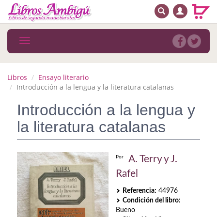
BUSCAR
MENÚ PRINCIPAL
Libros
Toggle
navigation
Novedades
Notícias
Libros
Ensayo literario
Introducción a la lengua y la literatura catalanas
MATERIAS
Introducción a la lengua y
Arte
la literatura catalanas
Astrología. Ocultismo
Autoayuda. Conocimiento personal
A. Terry y J.
Por
Rafel
Autoayuda. Crecimiento personal
Referencia:
44976
Biografía
Condición del libro:
Bueno