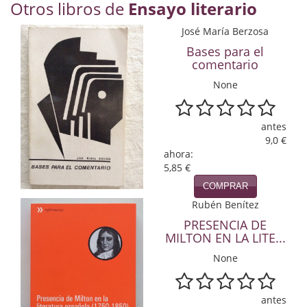
Otros libros de
Ensayo literario
Economía
José María Berzosa
Enciclopedias
Bases para el
comentario
Ensayo
None
Ensayo literario
antes
Filosofía
9,0 €
ahora:
Física y Química
5,85 €
Física y química
COMPRAR
Rubén Benítez
Guerra Civil Española
PRESENCIA DE
MILTON EN LA LITE...
Historia
None
historia
Infantil y juvenil
antes