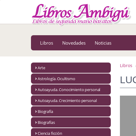
MENÚ PRINCIPAL
Libros
Novedades
Libros
Novedades
Noticias
Notícias
MATERIAS
Libros
Arte
Arte
LU
Astrología. Ocultismo
Astrología. Ocultismo
Autoayuda. Conocimiento personal
Autoayuda. Conocimiento personal
Autoayuda. Crecimiento personal
Autoayuda. Crecimiento personal
Biografía
Biografías
Biografía
Ciencia ficción