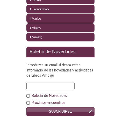
Política
Terrorismo
Psicología. Educación
Varios
Religión
Viajes
Revistas
Viajesç
Segunda Guerra Mundial
Boletín de Novedades
Sobre Madrid
Introduzca su email si desea estar
Teatro
informado de las novedades y actividades
de
Libros Ambigú
Tema Local
Terror
Boletín de Novedades
Terrorismo
Próximos encuentros
SUSCRIBIRSE
Varios