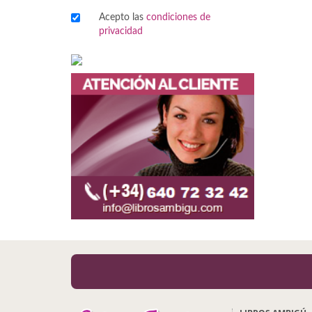
Acepto las
condiciones de
Viajes
privacidad
Viajesç