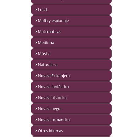
Infantil y juvenil. Nuevo!!
Local
Mafia y espionaje
Infantil y juvenil. Nuevo!!!
Matemáticas
Informática
Medicina
Literatura fantástica
Música
Literatura hispanoamericana
Naturaleza
Local
Novela Extranjera
Mafia y espionaje
Novela fantástica
Novela histórica
Matemáticas
Novela negra
Medicina
Novela romántica
Música
Otros idiomas