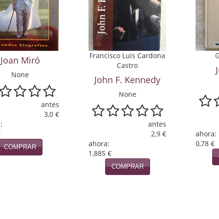
Francisco Luis Cardona
G
Joan Miró
Castro
None
John F. Kennedy
None
antes
3,0 €
:
antes
€
2,9 €
ahora:
ahora:
0,78 €
COMPRAR
1,885 €
COMPRAR