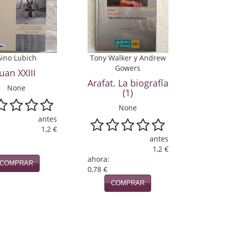
ino Lubich
Tony Walker y Andrew
Gowers
Juan XXIII
Arafat. La biografía
None
(1)
None
antes
1,2 €
antes
1,2 €
ahora:
COMPRAR
0,78 €
COMPRAR