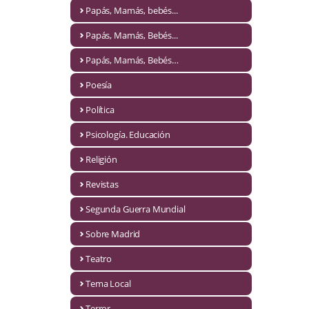
Naturaleza
Papás, Mamás, bebés...
Novela Extranjera
Papás, Mamás, Bebés...
Novela fantástica
Papás, Mamás, Bebés…
Poesía
Novela histórica
Política
Novela negra
Psicología. Educación
Novela romántica
Religión
Otros idiomas
Revistas
Papás, Mamás, bebés...
Segunda Guerra Mundial
Papás, Mamás, Bebés...
Sobre Madrid
Teatro
Papás, Mamás, Bebés…
Tema Local
Poesía
Terror