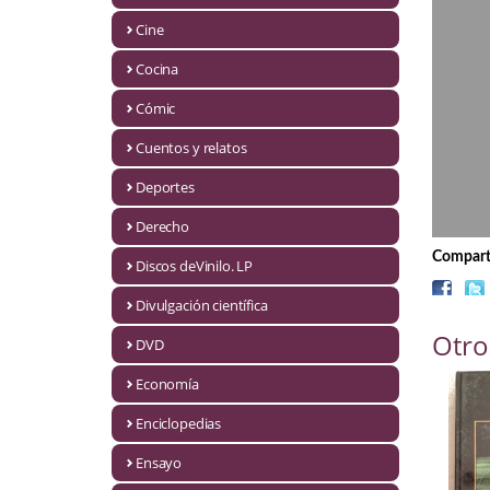
Biografías
Cine
Ciencia ficción
Cocina
Cine
Cómic
Cocina
Cuentos y relatos
Cómic
Deportes
Derecho
Cuentos y relatos
Comparti
Discos deVinilo. LP
Deportes
Divulgación científica
Derecho
Otro
DVD
Discos deVinilo. LP
Economía
Divulgación científica
Enciclopedias
DVD
Ensayo