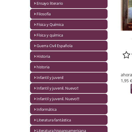
Ensayo literario
Economía
Filosofía
Enciclopedias
Física y Química
Ensayo
Física y química
Ensayo literario
Guerra Civil Española
Filosofía
Historia
Física y Química
historia
ahora
Infantil y juvenil
Física y química
1,95 
Infantil y juvenil. Nuevo!!
Guerra Civil Española
Infantil y juvenil. Nuevo!!!
Historia
Informática
historia
Literatura fantástica
Infantil y juvenil
Literatura hispanoamericana