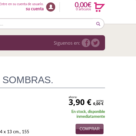
0,00€
Entre en su cuenta de usuario.
su cuenta
0 articulos
Siguenos en:
E SOMBRAS.
ahora:
3,90 €
antes
6,00 €
En stock, disponible
inmediatamente
COMPRAR
4 x 13 cm., 155