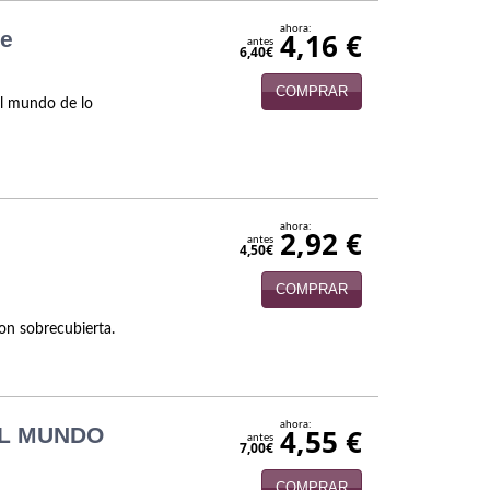
ahora:
le
4,16 €
antes
6,40€
COMPRAR
 El mundo de lo
ahora:
2,92 €
antes
4,50€
COMPRAR
con sobrecubierta.
ahora:
EL MUNDO
4,55 €
antes
7,00€
COMPRAR