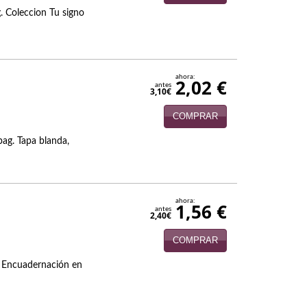
. Coleccion Tu signo
ahora:
2,02 €
antes
3,10€
COMPRAR
ag. Tapa blanda,
ahora:
1,56 €
antes
2,40€
COMPRAR
h. Encuadernación en