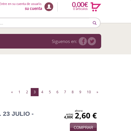
0,00€
Entre en su cuenta de usuario.
su cuenta
0 articulos
Siguenos en:
(current)
«
1
2
3
4
5
6
7
8
9
10
»
ahora:
 23 JULIO -
2,60 €
antes
4,00€
COMPRAR