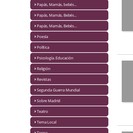
Naturaleza
Papás, Mamás, bebés...
Novela Extranjera
Papás, Mamás, Bebés...
Novela fantástica
Papás, Mamás, Bebés…
Poesía
Novela histórica
Política
Novela negra
Psicología. Educación
Novela romántica
Religión
Otros idiomas
Revistas
Papás, Mamás, bebés...
Segunda Guerra Mundial
Papás, Mamás, Bebés...
Sobre Madrid
Teatro
Papás, Mamás, Bebés…
Tema Local
Poesía
Terror