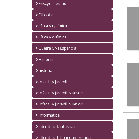
Ensayo literario
Economía
Filosofía
Enciclopedias
Física y Química
Ensayo
Física y química
Ensayo literario
Guerra Civil Española
Filosofía
Historia
Física y Química
historia
Infantil y juvenil
Física y química
Infantil y juvenil. Nuevo!!
Guerra Civil Española
Infantil y juvenil. Nuevo!!!
Historia
Informática
historia
Literatura fantástica
Infantil y juvenil
Literatura hispanoamericana