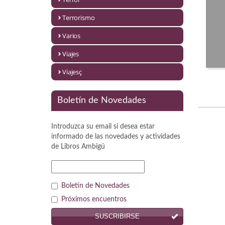
Política
Terrorismo
Psicología. Educación
Varios
Religión
Viajes
Revistas
Viajesç
Segunda Guerra Mundial
Boletín de Novedades
Sobre Madrid
Introduzca su email si desea estar
Teatro
informado de las novedades y actividades
de
Libros Ambigú
Tema Local
Terror
Boletín de Novedades
Terrorismo
Próximos encuentros
SUSCRIBIRSE
Varios