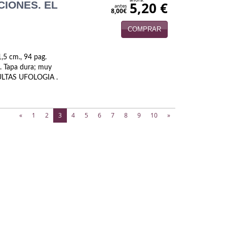
ahora:
CIONES. EL
5,20 €
antes
8,00€
COMPRAR
,5 cm., 94 pag.
. Tapa dura; muy
CULTAS UFOLOGIA .
(current)
«
1
2
3
4
5
6
7
8
9
10
»