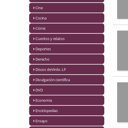
Biografías
Cine
Ciencia ficción
Cocina
Cine
Cómic
Cocina
Cuentos y relatos
Cómic
Deportes
Derecho
Cuentos y relatos
Discos deVinilo. LP
Deportes
Divulgación científica
Derecho
DVD
Discos deVinilo. LP
Economía
Divulgación científica
Enciclopedias
DVD
Ensayo