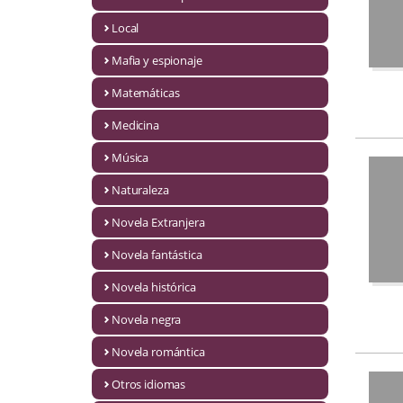
Infantil y juvenil. Nuevo!!
Local
Mafia y espionaje
Infantil y juvenil. Nuevo!!!
Matemáticas
Informática
Medicina
Literatura fantástica
Música
Literatura hispanoamericana
Naturaleza
Local
Novela Extranjera
Mafia y espionaje
Novela fantástica
Novela histórica
Matemáticas
Novela negra
Medicina
Novela romántica
Música
Otros idiomas