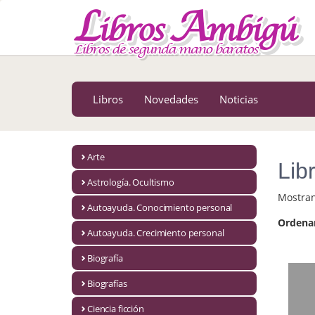
MENÚ PRINCIPAL
Libros
Novedades
Libros
Novedades
Noticias
Notícias
MATERIAS
Arte
Lib
Arte
Astrología. Ocultismo
Mostra
Astrología. Ocultismo
Autoayuda. Conocimiento personal
Ordena
Autoayuda. Conocimiento personal
Autoayuda. Crecimiento personal
Autoayuda. Crecimiento personal
Biografía
Biografías
Biografía
Ciencia ficción