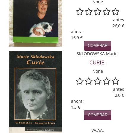
None
Economía
Enciclopedias
antes
26,0 €
Ensayo
ahora:
16,9 €
Ensayo literario
COMPRAR
SKLODOWSKA Marie.
Filosofía
CURIE.
Física y Química
None
Física y química
antes
Guerra Civil Española
2,0 €
ahora:
Historia
1,3 €
COMPRAR
historia
Infantil y juvenil
VV.AA.