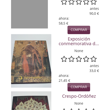
Política
antes
90,0 €
Psicología. Educación
ahora:
58,5 €
Religión
COMPRAR
Revistas
Exposición
conmemorativa d...
Segunda Guerra Mundial
None
Sobre Madrid
antes
Teatro
33,0 €
ahora:
Tema Local
21,45 €
Terror
COMPRAR
Crespo-Ordóñez
Terrorismo
None
Varios