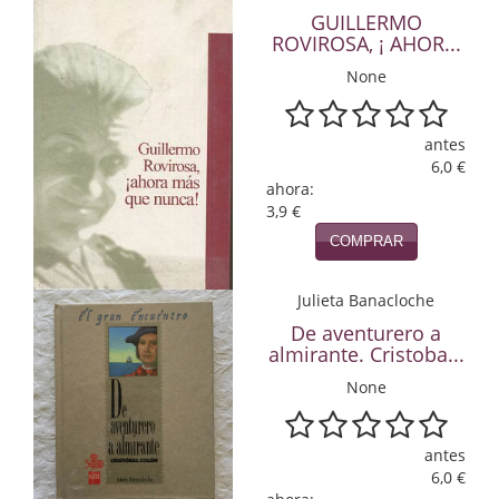
GUILLERMO
Infantil y juvenil. Nuevo!!
ROVIROSA, ¡ AHOR...
None
Infantil y juvenil. Nuevo!!!
Informática
antes
6,0 €
Literatura fantástica
ahora:
3,9 €
Literatura hispanoamericana
COMPRAR
Local
Julieta Banacloche
Mafia y espionaje
De aventurero a
almirante. Cristoba...
Matemáticas
None
Medicina
antes
Música
6,0 €