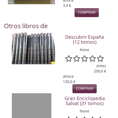
ahora:
Naturaleza
3,9 €
Novela Extranjera
COMPRAR
Novela fantástica
Otros libros de
Novela histórica
Descubrir España
(12 tomos)
Novela negra
None
Novela romántica
antes
Otros idiomas
200,0 €
ahora:
Papás, Mamás, bebés...
130,0 €
COMPRAR
Papás, Mamás, Bebés...
Gran Enciclopedia
Papás, Mamás, Bebés…
Salvat (31 tomos)
None
Poesía