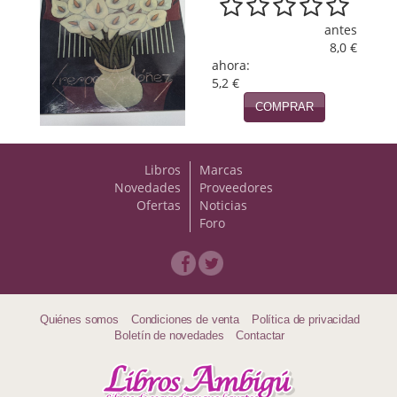
Viajes
antes
8,0 €
ahora:
Viajesç
5,2 €
COMPRAR
Libros
Marcas
Novedades
Proveedores
Ofertas
Noticias
Foro
Quiénes somos
Condiciones de venta
Política de privacidad
Boletín de novedades
Contactar