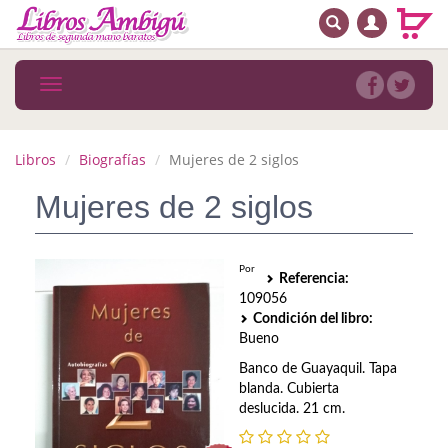
BUSCAR
MENÚ PRINCIPAL
Libros
Toggle
navigation
Novedades
Notícias
Libros
Biografías
Mujeres de 2 siglos
MATERIAS
Mujeres de 2 siglos
Arte
Por
Referencia:
Astrología. Ocultismo
109056
Condición del libro:
Autoayuda. Conocimiento personal
Bueno
Autoayuda. Crecimiento personal
Banco de Guayaquil. Tapa
blanda. Cubierta
Biografía
deslucida. 21 cm.