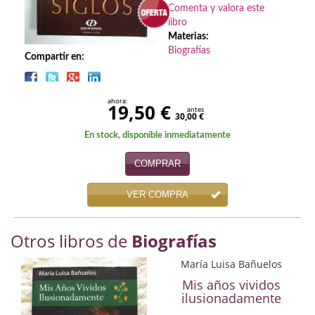
Biografías
Comenta y valora este
libro
Ciencia ficción
Materias:
Biografías
Compartir en:
Cine
Cocina
ahora:
19,50 €
antes
30,00 €
Cómic
En stock, disponible inmediatamente
Cuentos y relatos
COMPRAR
Deportes
VER COMPRA
Derecho
Otros libros de
Biografías
Discos deVinilo. LP
María Luisa Bañuelos
Divulgación científica
Mis años vividos
ilusionadamente
DVD